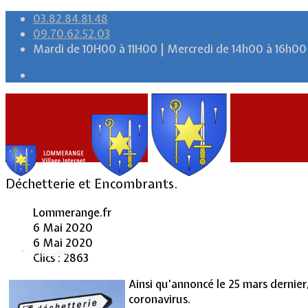
03.82.84.81.48
09.70.62.52.03
Mardi de 10H00 à 11H00 | Mercredi de 14h00 à 16h00
Déchetterie et Encombrants.
Lommerange.fr
6 Mai 2020
6 Mai 2020
Accueil
Clics : 2863
Ainsi qu’annoncé le 25 mars dernier
coronavirus.