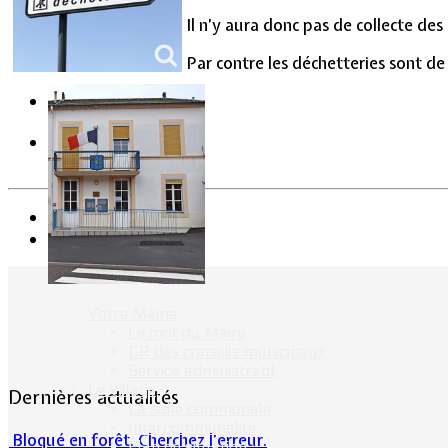
Vie Municipale
Il n’y aura donc pas de collecte des
Par contre les déchetteries sont d
Précédent
Suivant
Votre Mairie
Le mot du Maire
CR des conseils municipaux
Service administratif
Le Village
Dernières actualités
La salle communale
Intercommunalité
Bloqué en forêt. Cherchez l’erreur.
Plan de situation