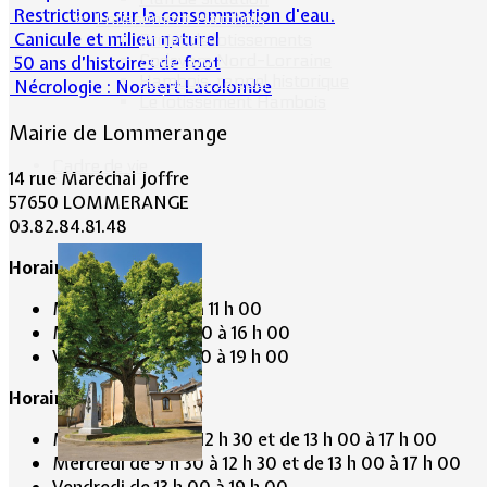
Restrictions sur la consommation d'eau.
Lotissement Hambois
Canicule et milieu naturel
Projet de lotissements
Sodevam Nord-Lorraine
50 ans d’histoires de foot
Hambois, rappel historique
Nécrologie : Norbert Lacolombe
Le lotissement Hambois
Mairie de Lommerange
Cadre de vie
14 rue Maréchal Joffre
57650 LOMMERANGE
03.82.84.81.48
Horaire de la Mairie:
Mardi de 10 h 00 à 11 h 00
Mercredi de 14 h 00 à 16 h 00
Vendredi de 17 h 00 à 19 h 00
Horaire du Secrétariat :
Mardi de 9 h 30 à 12 h 30 et de 13 h 00 à 17 h 00
Mercredi de 9 h 30 à 12 h 30 et de 13 h 00 à 17 h 00