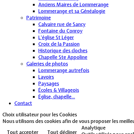
Anciens Maires de Lommerange
Lommerange et sa Généalogie
Patrimoine
Calvaire rue de Sancy
Fontaine du Conroy
L'église St Léger
Croix de la Passion
Historique des cloches
Chapelle Ste Appoline
Galeries de photos
Lommerange autrefois
Lavoirs
Paysages
Écoles & Villageois
Église, chapelle...
Contact
Choix utilisateur pour les Cookies
Nous utilisons des cookies afin de vous proposer les meilleur
Analytique
Tout accepter
Tout décliner