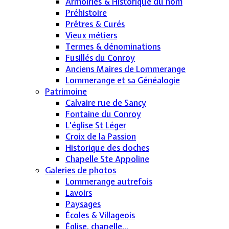
Armoiries & Historique du nom
Préhistoire
Prêtres & Curés
Vieux métiers
Termes & dénominations
Fusillés du Conroy
Anciens Maires de Lommerange
Lommerange et sa Généalogie
Patrimoine
Calvaire rue de Sancy
Fontaine du Conroy
L'église St Léger
Croix de la Passion
Historique des cloches
Chapelle Ste Appoline
Galeries de photos
Lommerange autrefois
Lavoirs
Paysages
Écoles & Villageois
Église, chapelle...