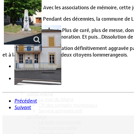
Vie Municipale
Avec les associations de mémoire, cette j
Pendant des décennies, la commune de Lo
Et puis…Plus de curé, plus de messe, don
commémoration. Et puis…Dissolution de l
Une situation définitivement aggravée pa
et à laquelle ont participé deux citoyens lommerangeois.
Votre Mairie
Le mot du Maire
Précédent
CR des conseils municipaux
Suivant
Service administratif
Le Village
La salle communale
Intercommunalité
Plan de situation