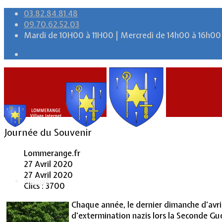
03.82.84.81.48
09.70.62.52.03
Mardi de 10H00 à 11H00 | Mercredi de 14h00 à 16h00
Journée du Souvenir
Lommerange.fr
27 Avril 2020
27 Avril 2020
Accueil
Clics : 3700
Chaque année, le dernier dimanche d'avri
d'extermination nazis lors la Seconde Gu