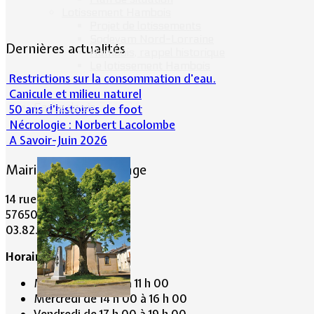
Lotissement Hambois
Projet de lotissements
Sodevam Nord-Lorraine
Dernières actualités
Hambois, rappel historique
Le lotissement Hambois
Restrictions sur la consommation d'eau.
Canicule et milieu naturel
Cadre de vie
50 ans d’histoires de foot
Nécrologie : Norbert Lacolombe
A Savoir-Juin 2026
Mairie de Lommerange
14 rue Maréchal Joffre
57650 LOMMERANGE
03.82.84.81.48
Horaire de la Mairie:
Mardi de 10 h 00 à 11 h 00
Mercredi de 14 h 00 à 16 h 00