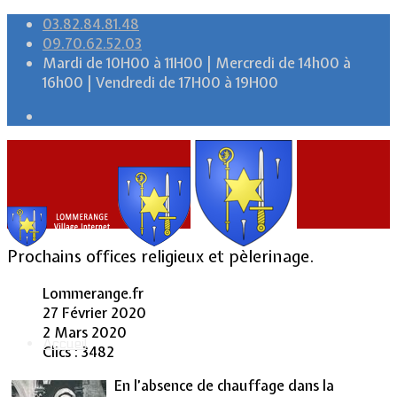
03.82.84.81.48
09.70.62.52.03
Mardi de 10H00 à 11H00 | Mercredi de 14h00 à
16h00 | Vendredi de 17H00 à 19H00
Prochains offices religieux et pèlerinage.
Lommerange.fr
27 Février 2020
2 Mars 2020
Accueil
Clics : 3482
En l’absence de chauffage dans la