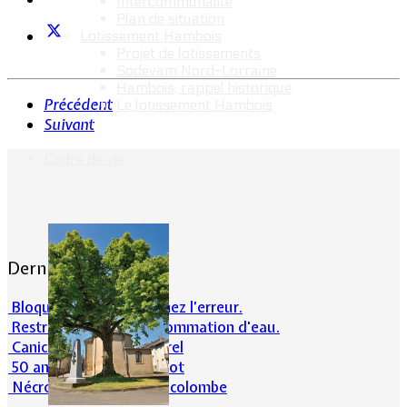
Intercommunalité
Plan de situation
Lotissement Hambois
Projet de lotissements
Sodevam Nord-Lorraine
Hambois, rappel historique
Précédent
Le lotissement Hambois
Suivant
Cadre de vie
Dernières actualités
Bloqué en forêt. Cherchez l’erreur.
Restrictions sur la consommation d'eau.
Canicule et milieu naturel
50 ans d’histoires de foot
Nécrologie : Norbert Lacolombe