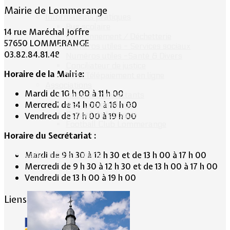
Mairie de Lommerange
Informations pratiques
Bus scolaire
14 rue Maréchal Joffre
Environnement / Déchetterie
57650 LOMMERANGE
Numéros utiles - Services sociaux
03.82.84.81.48
Numéros utiles -Santé & Divers
Conciliateur de justice
Horaire de la Mairie:
TIPI : Télépaiement en ligne
Associations
Mardi de 10 h 00 à 11 h 00
Anciens combattants
Mercredi de 14 h 00 à 16 h 00
ASK Lommerange
Conseil de fabrique
Vendredi de 17 h 00 à 19 h 00
Football Club Lommerange
Horaire du Secrétariat :
Culture & Patrimoine
Mardi de 9 h 30 à 12 h 30 et de 13 h 00 à 17 h 00
Mercredi de 9 h 30 à 12 h 30 et de 13 h 00 à 17 h 00
Vendredi de 13 h 00 à 19 h 00
Liens conseillés