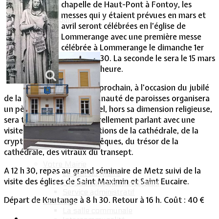
chapelle de Haut-Pont à Fontoy, les
messes qui y étaient prévues en mars et
Vie Municipale
avril seront célébrées en l’église de
Lommerange avec une première messe
célébrée à Lommerange le dimanche 1er
mars à 9 h 30. La seconde le sera le 15 mars
à la même heure.
Le 13 mars prochain, à l’occasion du jubilé
de la cathédrale, la communauté de paroisses organisera
un pèlerinage à Metz lequel, hors sa dimension religieuse,
sera très intéressant culturellement parlant avec une
visite expliquée des fondations de la cathédrale, de la
crypte, de la tombe des évêques, du trésor de la
cathédrale, des vitraux du transept.
Votre Mairie
A 12 h 30, repas au grand séminaire de Metz suivi de la
Le mot du Maire
visite des églises de Saint Maximin et Saint Eucaire.
CR des conseils municipaux
Service administratif
Départ de Knutange à 8 h 30. Retour à 16 h. Coût : 40 €
Le Village
La salle communale