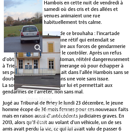
Hambois en cette nuit de vendredi à
samedi où des cris et des allées et
Vie Municipale
venues animaient une rue
habituellement très calme.
Raison de ce brouhaha : l’incartade
d’un jeune rétif qui entendait se
soustraire aux forces de gendarmerie
voulant le contrôler. Après un refus
d’obtempérer à Audun le Roman, réitéré dangereusement
à Trieux, il fuyait vers Lommerange où pour échapper à
ses poursuivants, il bifurquait dans l’allée Hambois sans se
douter qu’il s’engageait dans une voie sans issue.
La souricière se refermait sur lui et permettait aux
gendarmes de l’arrêter, non sans mal.
Votre Mairie
Jugé au Tribunal de Briey le lundi 23 décembre, le jeune
Le mot du Maire
homme écope de 36 mois fermes pour ces nouveaux faits
CR des conseils municipaux
mais en raison aussi d’antécédents judiciaires graves. En
Service administratif
Le Village
2013, alors qu’il était au volant d’un véhicule, un de ses
La salle communale
amis avait perdu la vie, ce qui lui avait valu de passer 6