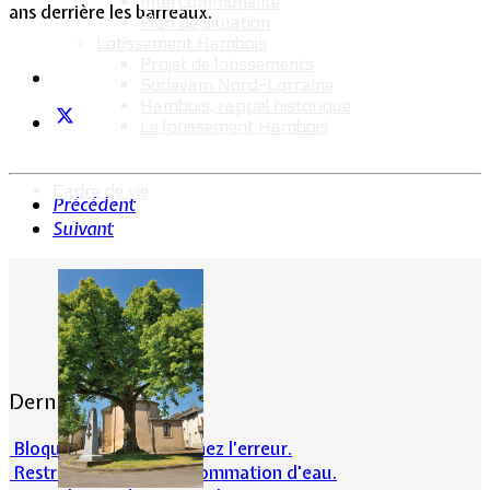
Intercommunalité
ans derrière les barreaux.
Plan de situation
Lotissement Hambois
Projet de lotissements
Sodevam Nord-Lorraine
Hambois, rappel historique
Le lotissement Hambois
Cadre de vie
Précédent
Suivant
Dernières actualités
Bloqué en forêt. Cherchez l’erreur.
Restrictions sur la consommation d'eau.