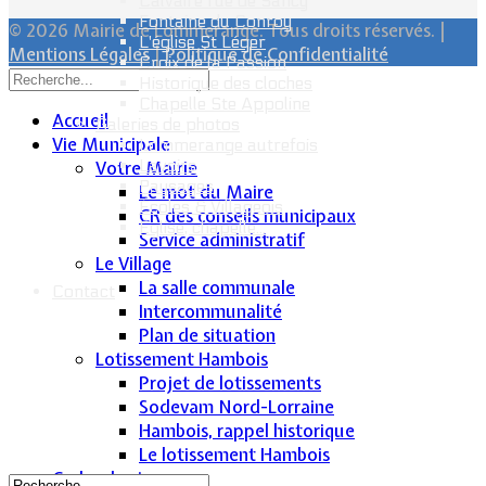
Calvaire rue de Sancy
Fontaine du Conroy
© 2026 Mairie de Lommerange. Tous droits réservés. |
L'église St Léger
Mentions Légales
|
Politique de Confidentialité
Croix de la Passion
Historique des cloches
Chapelle Ste Appoline
Accueil
Galeries de photos
Vie Municipale
Lommerange autrefois
Lavoirs
Votre Mairie
Paysages
Le mot du Maire
Écoles & Villageois
CR des conseils municipaux
Église, chapelle...
Service administratif
Le Village
La salle communale
Contact
Intercommunalité
Plan de situation
Lotissement Hambois
Projet de lotissements
Sodevam Nord-Lorraine
Hambois, rappel historique
Le lotissement Hambois
Cadre de vie