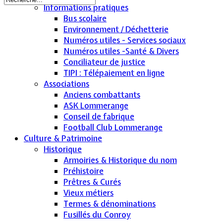
Informations pratiques
Bus scolaire
Environnement / Déchetterie
Numéros utiles - Services sociaux
Numéros utiles -Santé & Divers
Conciliateur de justice
TIPI : Télépaiement en ligne
Associations
Anciens combattants
ASK Lommerange
Conseil de fabrique
Football Club Lommerange
Culture & Patrimoine
Historique
Armoiries & Historique du nom
Préhistoire
Prêtres & Curés
Vieux métiers
Termes & dénominations
Fusillés du Conroy