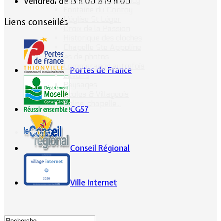
Calvaire rue de Sancy
Vendredi de 13 h 00 à 19 h 00
Fontaine du Conroy
L'église St Léger
Liens conseillés
Croix de la Passion
Historique des cloches
Chapelle Ste Appoline
Galeries de photos
Lommerange autrefois
Portes de France
Lavoirs
Paysages
Écoles & Villageois
Église, chapelle...
CG57
Contact
Conseil Régional
Ville Internet