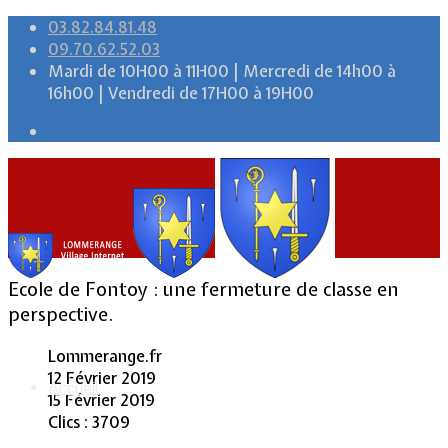
03.82.84.81.48
09.70.62.52.03
Mardi de 10H00 à 11H00 | Mercredi de 14h00 à
16h00 | Vendredi de 17H00 à 19H00
Ecole de Fontoy : une fermeture de classe en
perspective.
Lommerange.fr
12 Février 2019
Accueil
15 Février 2019
Clics : 3709