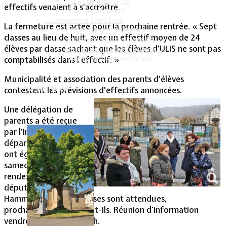
Intercommunalité
effectifs venaient à s’accroître.
Plan de situation
Lotissement Hambois
La fermeture est actée pour la prochaine rentrée. « Sept
Projet de lotissements
classes au lieu de huit, avec un effectif moyen de 24
Sodevam Nord-Lorraine
élèves par classe sachant que les élèves d’ULIS ne sont pas
Hambois, rappel historique
Le lotissement Hambois
comptabilisés dans l’effectif. »
Municipalité et association des parents d’élèves
Cadre de vie
contestent les prévisions d’effectifs annoncées.
Une délégation de
parents a été reçue
par l’Inspectrice
départementale. Ils
ont également eu,
samedi matin, un
rendez-vous avec le
député Brahim
Hammouche. Des réponses sont attendues,
prochainement, espèrent-ils. Réunion d'information
vendredi 15 février à 20 h.