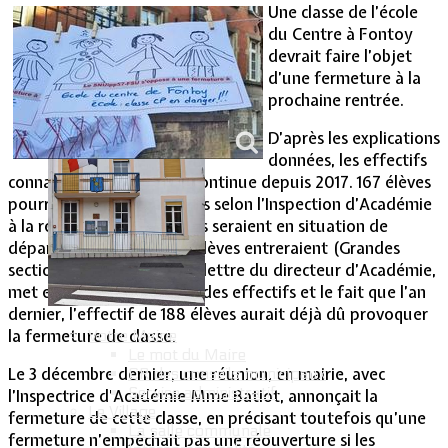
Une classe de l’école
du Centre à Fontoy
Vie Municipale
devrait faire l’objet
d’une fermeture à la
prochaine rentrée.
D’après les explications
données, les effectifs
connaîtraient une baisse continue depuis 2017. 167 élèves
pourraient être décomptés selon l’Inspection d’Académie
à la rentrée 2019. 36 élèves seraient en situation de
départ vers le collège, 35 élèves entreraient (Grandes
sections maternelles).Une lettre du directeur d’Académie,
met en avant cette baisse des effectifs et le fait que l’an
dernier, l’effectif de 188 élèves aurait déjà dû provoquer
la fermeture de classe.
Votre Mairie
Le mot du Maire
Le 3 décembre dernier, une réunion, en mairie, avec
CR des conseils municipaux
Service administratif
l’Inspectrice d’Académie Mme Batiot, annonçait la
Le Village
fermeture de cette classe, en précisant toutefois qu’une
La salle communale
fermeture n’empêchait pas une réouverture si les