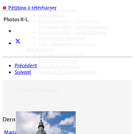
Pétition à télécharger
Informations pratiques
Bus scolaire
Photos R-L.
Environnement / Déchetterie
Numéros utiles - Services sociaux
Numéros utiles -Santé & Divers
Conciliateur de justice
TIPI : Télépaiement en ligne
Associations
Anciens combattants
ASK Lommerange
Précédent
Conseil de fabrique
Suivant
Football Club Lommerange
Culture & Patrimoine
Dernières actualités
Mariage : Maxime Emilie