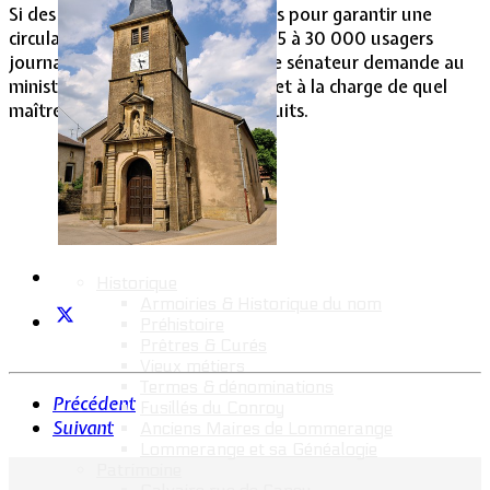
Si des travaux doivent être menés pour garantir une
circulation sans danger pour les 25 à 30 000 usagers
journaliers de l'A30 en Moselle, le sénateur demande au
ministre d’Etat dans quels délais et à la charge de quel
maître d'ouvrage seront-ils conduits.
Historique
Armoiries & Historique du nom
Préhistoire
Prêtres & Curés
Vieux métiers
Termes & dénominations
Précédent
Fusillés du Conroy
Suivant
Anciens Maires de Lommerange
Lommerange et sa Généalogie
Patrimoine