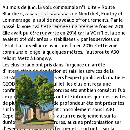
Intercommunalité
Plan de situation
Au mois de juin, la voie communale n°1, dite « Route
Lotissement Hambois
Blanche », reliant les communes de Neufchef, Fontoy et
Projet de lotissements
Lommerange, a subi de nouveaux effondrements. Par le
Sodevam Nord-Lorraine
passé, la voie avait été fermée une première fois en 2011.
Hambois, rappel historique
Elle avait pu être rouverte en 2014 car la VC n°1 et la zone
Le lotissement Hambois
avaient été déclarées « stabilisées » par les services de
l’État. La surveillance avait pris fin en 2016. Cette voie
Cadre de vie
communale longe, à quelques mètres, l'autoroute A30
reliant Metz à Longwy.
Les élus locaux ont pris dans l'urgence un arrêté
d'interdiction de circulation et saisi les services de la
DREAL qui s'est tournée vers l'expert public en la matière :
GEODERIS. Au mois de juillet, les élus ont reçu une
confirmation que les désordres étaient bien consécutifs à
l'exploitation minière, ils ont été informés que des cavités
de plus de trois mètres de profondeur étaient présentes
sur la zone. Autrement dit : possiblement sous l'A30.
Cependant, ils n'ont reçu aucun renseignement sur la
durée possible des désordres, aucune préconisation sur
d'éventuels travaux à effectuer et – surtout – sur la