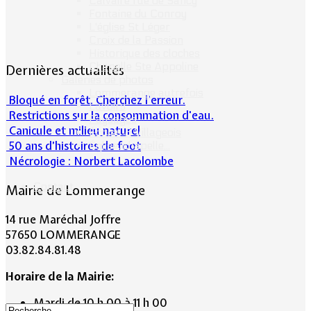
Calvaire rue de Sancy
Fontaine du Conroy
L'église St Léger
Croix de la Passion
Historique des cloches
Chapelle Ste Appoline
Dernières actualités
Galeries de photos
Lommerange autrefois
Bloqué en forêt. Cherchez l’erreur.
Lavoirs
Restrictions sur la consommation d'eau.
Paysages
Canicule et milieu naturel
Écoles & Villageois
50 ans d’histoires de foot
Église, chapelle...
Nécrologie : Norbert Lacolombe
Contact
Mairie de Lommerange
14 rue Maréchal Joffre
57650 LOMMERANGE
03.82.84.81.48
Horaire de la Mairie:
Mardi de 10 h 00 à 11 h 00