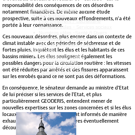
responsabilité des conséquences de ces désordres
Informations pratiques
notamment financières. De même aucune étude
Bus scolaire
prospective, suite à ces nouveaux effondrements, n'a été
Environnement / Déchetterie
portée à leur connaissance.
Numéros utiles - Services sociaux
Numéros utiles -Santé & Divers
Ces nouveaux désordres, plus encore dans un contexte de
Conciliateur de justice
climat instable avec des périodes de sécheresse et de
TIPI : Télépaiement en ligne
fortes pluies, inquiètent les élus et les habitants de ces
Associations
Anciens combattants
bassins miniers. Les élus soulignent également les
ASK Lommerange
possibles dangers pour la circulation routière : les vitesses
Conseil de fabrique
ont été réduites par arrêtés et des fissures apparaissent
Football Club Lommerange
sur les enrobés quand ce ne sont pas des déformations.
En conséquence, le sénateur demande au ministre d’Etat
Culture & Patrimoine
de lui préciser si les services de l'Etat, et plus
particulièrement GEODERIS, entendent mener de
nouvelles expertises sur les zones concernées et si les élus
locaux comme les habitants seront informés de manière
exhaustive des nouveaux désordres éventuellement
découverts.