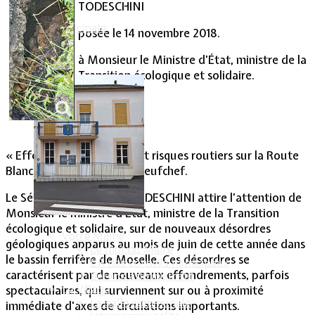
TODESCHINI
Vie Municipale
posée le 14 novembre 2018.
à Monsieur le Ministre d'État, ministre de la
Transition écologique et solidaire.
« Effondrements miniers et risques routiers sur la Route
Blanche reliant Fontoy à Neufchef.
Le Sénateur Jean-Marc TODESCHINI attire l’attention de
Monsieur le ministre d'État, ministre de la Transition
écologique et solidaire, sur de nouveaux désordres
Votre Mairie
géologiques apparus au mois de juin de cette année dans
Le mot du Maire
le bassin ferrifère de Moselle. Ces désordres se
CR des conseils municipaux
caractérisent par de nouveaux effondrements, parfois
Service administratif
Le Village
spectaculaires, qui surviennent sur ou à proximité
La salle communale
immédiate d'axes de circulations importants.