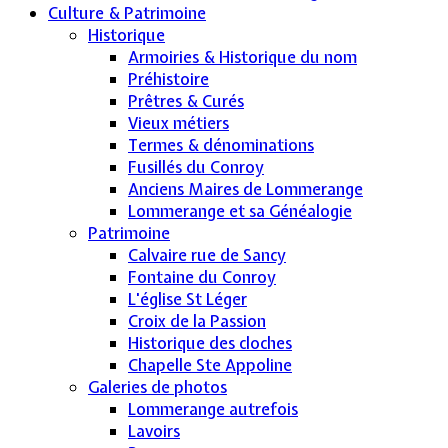
Culture & Patrimoine
Historique
Armoiries & Historique du nom
Préhistoire
Prêtres & Curés
Vieux métiers
Termes & dénominations
Fusillés du Conroy
Anciens Maires de Lommerange
Lommerange et sa Généalogie
Patrimoine
Calvaire rue de Sancy
Fontaine du Conroy
L'église St Léger
Croix de la Passion
Historique des cloches
Chapelle Ste Appoline
Galeries de photos
Lommerange autrefois
Lavoirs