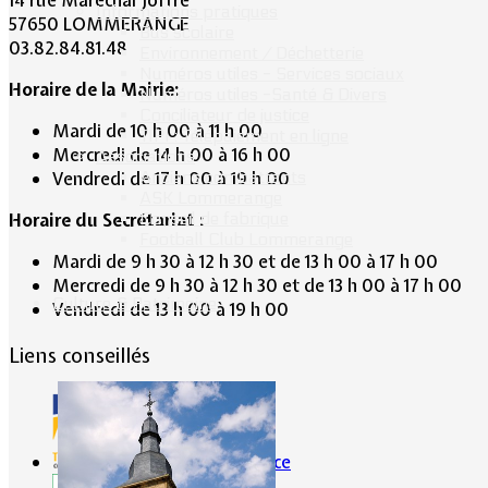
14 rue Maréchal Joffre
Informations pratiques
57650 LOMMERANGE
Bus scolaire
03.82.84.81.48
Environnement / Déchetterie
Numéros utiles - Services sociaux
Horaire de la Mairie:
Numéros utiles -Santé & Divers
Conciliateur de justice
Mardi de 10 h 00 à 11 h 00
TIPI : Télépaiement en ligne
Mercredi de 14 h 00 à 16 h 00
Associations
Anciens combattants
Vendredi de 17 h 00 à 19 h 00
ASK Lommerange
Conseil de fabrique
Horaire du Secrétariat :
Football Club Lommerange
Mardi de 9 h 30 à 12 h 30 et de 13 h 00 à 17 h 00
Mercredi de 9 h 30 à 12 h 30 et de 13 h 00 à 17 h 00
Culture & Patrimoine
Vendredi de 13 h 00 à 19 h 00
Liens conseillés
Portes de France