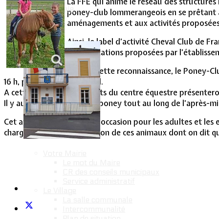
La FFE qui anime le réseau des structures 
Vie Municipale
poney-club lommerangeois en se prêtant à u
aménagements et aux activités proposées
Ainsi, le label d’activité Cheval Club de Fr
des prestations proposées par l’établisse
Fort de cette reconnaissance, le Poney-Clu
16 h, pour la fête du cheval.
A cette occasion, les enfants du centre équestre présenteron
Il y aura des baptêmes de poney tout au long de l’après-mid
Cet après-midi sera aussi l’occasion pour les adultes et les
charge et dans la valorisation de ces animaux dont on dit qu
Votre Mairie
Le mot du Maire
CR des conseils municipaux
Service administratif
Le Village
La salle communale
Intercommunalité
Plan de situation