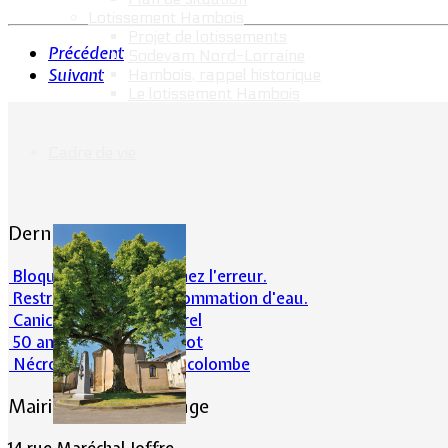
Lotissement Hambois
Projet de lotissements
Précédent
Sodevam Nord-Lorraine
Suivant
Hambois, rappel historique
Le lotissement Hambois
Cadre de vie
Dernières actualités
Bloqué en forêt. Cherchez l’erreur.
Restrictions sur la consommation d'eau.
Canicule et milieu naturel
50 ans d’histoires de foot
Nécrologie : Norbert Lacolombe
Mairie de Lommerange