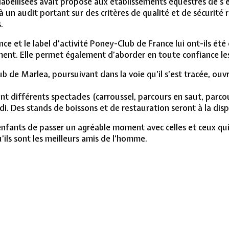
labellisées avait proposé aux établissements équestres de s’
n audit portant sur des critères de qualité et de sécurité re
.
ance et le label d’activité Poney-Club de France lui ont-ils été
ment. Elle permet également d’aborder en toute confiance les
b de Marlea, poursuivant dans la voie qu’il s’est tracée, ouvr
t différents spectacles (carroussel, parcours en saut, parcour
i. Des stands de boissons et de restauration seront à la disp
 enfants de passer un agréable moment avec celles et ceux qui,
’ils sont les meilleurs amis de l’homme.