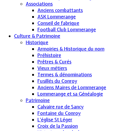
Associations
Anciens combattants
ASK Lommerange
Conseil de fabrique
Football Club Lommerange
Culture & Patrimoine
Historique
Armoiries & Historique du nom
Préhistoire
Prêtres & Curés
Vieux métiers
Termes & dénominations
Fusillés du Conroy
Anciens Maires de Lommerange
Lommerange et sa Généalogie
Patrimoine
Calvaire rue de Sancy
Fontaine du Conroy
L'église St Léger
Croix de la Passion