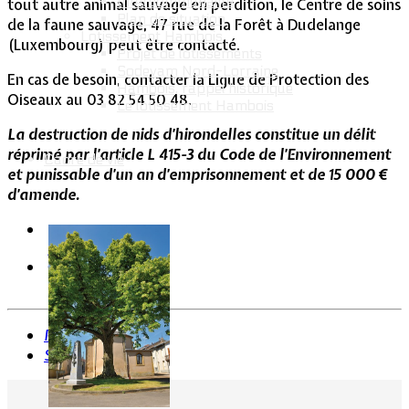
Intercommunalité
tout autre animal sauvage en perdition, le Centre de soins
Plan de situation
de la faune sauvage, 47 rue de la Forêt à Dudelange
Lotissement Hambois
(Luxembourg) peut être contacté.
Projet de lotissements
Sodevam Nord-Lorraine
En cas de besoin, contacter la Ligue de Protection des
Hambois, rappel historique
Oiseaux au 03 82 54 50 48.
Le lotissement Hambois
La destruction de nids d’hirondelles constitue un délit
réprimé par l’article L 415-3 du Code de l’Environnement
Cadre de vie
et punissable d’un an d’emprisonnement et de 15 000 €
d’amende.
Précédent
Suivant