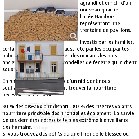
agrandi et enrichi d’un
nouveau quartier :
Vie Municipale
l’allée Hambois
représentant une
trentaine de pavillons.
Investis par les familles,
certains des pavillons l’ont aussi été par les occupantes
habituelles des sous-toitures des maisons les plus
anciennes du village : les hirondelles de fenêtre qui nichent
sous nos avant-toits.
En photo : trois occupantes d’un nid dont nous
souhaitons qu’elles puissent trouver la nourriture
nécessaire à leur survie.
Votre Mairie
30 % des oiseaux ont disparu. 80 % des insectes volants,
Le mot du Maire
nourriture principale des hirondelles également. La survie
CR des conseils municipaux
de ces dernières nécessite la plus extrême bienveillance
Service administratif
des humains.
Le Village
Si vous trouvez des petits ou une hirondelle blessée ou
La salle communale