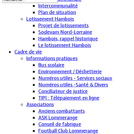
Intercommunalité
Plan de situation
Lotissement Hambois
Projet de lotissements
Sodevam Nord-Lorraine
Hambois, rappel historique
Le lotissement Hambois
Cadre de vie
Informations pratiques
Bus scolaire
Environnement / Déchetterie
Numéros utiles - Services sociaux
Numéros utiles -Santé & Divers
Conciliateur de justice
TIPI : Télépaiement en ligne
Associations
Anciens combattants
ASK Lommerange
Conseil de fabrique
Football Club Lommerange