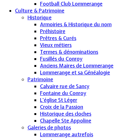
Football Club Lommerange
Culture & Patrimoine
Historique
Armoiries & Historique du nom
Préhistoire
Prêtres & Curés
Vieux métiers
Termes & dénominations
Fusillés du Conroy
Anciens Maires de Lommerange
Lommerange et sa Généalogie
Patrimoine
Calvaire rue de Sancy
Fontaine du Conroy
L'église St Léger
Croix de la Passion
Historique des cloches
Chapelle Ste Appoline
Galeries de photos
Lommerange autrefois