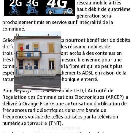
réseau mobile à très
haut débit de quatrième
Vie Municipale
génération sera
prochainement mis en service sur l’intégralité de la
commune.
Grâce à ce réseau, les clients pourront bénéficier de débits
dix fois supérieurs à ceux des réseaux mobiles de
troisième génération, ouvrant accès à des contenus en
très haute définition. Une mesure bienvenue pour une
commune dans l’attente de la fibre et qui ne peut plus
espérer de nouveaux branchements ADSL en raison de la
saturation d’un câble téléphonique enterré.
Pour déployer ce réseau mobile THD, l’Autorité de
Régulation des Communications Electroniques (ARCEP) a
Votre Mairie
délivré à Orange France une autorisation d’utilisation de
Le mot du Maire
fréquences radioélectriques dans une bande de
CR des conseils municipaux
fréquences voisine de celles utilisées par la télévision
Service administratif
Le Village
numérique terrestre (TNT).
La salle communale