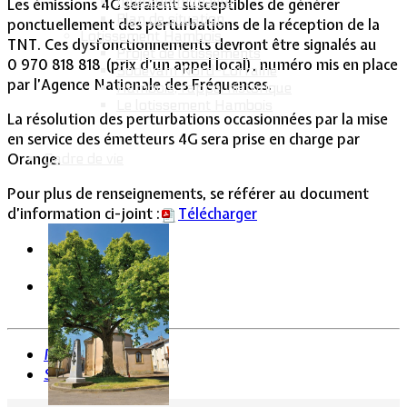
Intercommunalité
Les émissions 4G seraient susceptibles de générer
Plan de situation
ponctuellement des perturbations de la réception de la
Lotissement Hambois
TNT. Ces dysfonctionnements devront être signalés au
Projet de lotissements
0 970 818 818 (prix d’un appel local), numéro mis en place
Sodevam Nord-Lorraine
par l’Agence Nationale des Fréquences.
Hambois, rappel historique
Le lotissement Hambois
La résolution des perturbations occasionnées par la mise
en service des émetteurs 4G sera prise en charge par
Orange.
Cadre de vie
Pour plus de renseignements, se référer au document
d’information ci-joint :
Télécharger
Précédent
Suivant