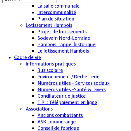
La salle communale
Intercommunalité
Plan de situation
Lotissement Hambois
Projet de lotissements
Sodevam Nord-Lorraine
Hambois, rappel historique
Le lotissement Hambois
Cadre de vie
Informations pratiques
Bus scolaire
Environnement / Déchetterie
Numéros utiles - Services sociaux
Numéros utiles -Santé & Divers
Conciliateur de justice
TIPI : Télépaiement en ligne
Associations
Anciens combattants
ASK Lommerange
Conseil de fabrique