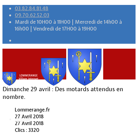
03.82.84.81.48
09.70.62.52.03
Mardi de 10H00 à 11H00 | Mercredi de 14h00 à
16h00 | Vendredi de 17H00 à 19H00
Dimanche 29 avril : Des motards attendus en
nombre.
Lommerange.fr
27 Avril 2018
Accueil
27 Avril 2018
Clics : 3320