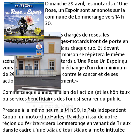
Dimanche 29 avril, les motards d’ Une
Rose, un Espoir sont annoncés sur la
Vie Municipale
commune de Lommerange vers 14 h
30.
Les bras chargés de roses, les
équipages-motards iront de porte en
porte dans chaque rue. Et devant
chaque maison se répètera le même
scénario : « Ce sont les motards d’Une Rose Un Espoir qui
vous proposent une rose en échange d’un don minimum
de 2€ au profit de la Ligue contre le cancer et de ses
actions dans votre département.»
Comme chaque année, le bilan de l’action (et les hôpitaux
ou services bénéficiaires des fonds) sera rendu public.
Votre Mairie
Le mot du Maire
Presque à la même heure, à 14 h 50, le Pals Independent
CR des conseils municipaux
Group, un moto-club Harley-Davidson issu de notre
Service administratif
région du fer traversera Lommerange en venant de Trieux
Le Village
La salle communale
dans le cadre d’une balade touristique à moto intitulée