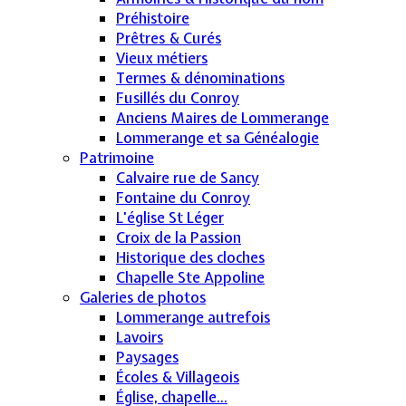
Préhistoire
Prêtres & Curés
Vieux métiers
Termes & dénominations
Fusillés du Conroy
Anciens Maires de Lommerange
Lommerange et sa Généalogie
Patrimoine
Calvaire rue de Sancy
Fontaine du Conroy
L'église St Léger
Croix de la Passion
Historique des cloches
Chapelle Ste Appoline
Galeries de photos
Lommerange autrefois
Lavoirs
Paysages
Écoles & Villageois
Église, chapelle...