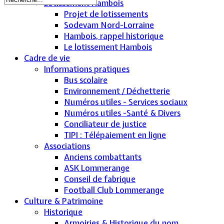
Lotissement Hambois
Projet de lotissements
Sodevam Nord-Lorraine
Hambois, rappel historique
Le lotissement Hambois
Cadre de vie
Informations pratiques
Bus scolaire
Environnement / Déchetterie
Numéros utiles - Services sociaux
Numéros utiles -Santé & Divers
Conciliateur de justice
TIPI : Télépaiement en ligne
Associations
Anciens combattants
ASK Lommerange
Conseil de fabrique
Football Club Lommerange
Culture & Patrimoine
Historique
Armoiries & Historique du nom