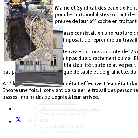
Vie Municipale
Mairie et Syndicat des eaux de Fonto
pour les automobilistes sortant des v
preuve de leur efficacité en traitant
La casse consistait en une rupture d
qui imposait de reprendre un travail
Cette casse sur une conduite de 125
serait pas due directement au gel. E
dont la stabilité toute relative peut
pas protégées par une gangue de sable et de grainette, du 
A 17 heures, la remise en eau était effective. L’eau était da
Encore une fois, il convient de saluer le travail des personn
Votre Mairie
basses : moins douze degrés à leur arrivée.
Le mot du Maire
CR des conseils municipaux
Service administratif
Le Village
La salle communale
Intercommunalité
Plan de situation