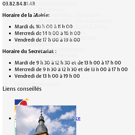
Informations pratiques
03.82.84.81.48
Bus scolaire
Environnement / Déchetterie
Horaire de la Mairie:
Numéros utiles - Services sociaux
Numéros utiles -Santé & Divers
Mardi de 10 h 00 à 11 h 00
Conciliateur de justice
Mercredi de 14 h 00 à 16 h 00
TIPI : Télépaiement en ligne
Vendredi de 17 h 00 à 19 h 00
Associations
Anciens combattants
Horaire du Secrétariat :
ASK Lommerange
Conseil de fabrique
Mardi de 9 h 30 à 12 h 30 et de 13 h 00 à 17 h 00
Football Club Lommerange
Mercredi de 9 h 30 à 12 h 30 et de 13 h 00 à 17 h 00
Vendredi de 13 h 00 à 19 h 00
Culture & Patrimoine
Liens conseillés
Portes de France