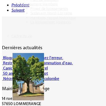
Lotissement Hambois
Précédent
Projet de lotissements
Suivant
Sodevam Nord-Lorraine
Hambois, rappel historique
Le lotissement Hambois
Cadre de vie
Dernières actualités
Bloqué en forêt. Cherchez l’erreur.
Restrictions sur la consommation d'eau.
Canicule et milieu naturel
50 ans d’histoires de foot
Nécrologie : Norbert Lacolombe
Mairie de Lommerange
14 rue Maréchal Joffre
57650 LOMMERANGE