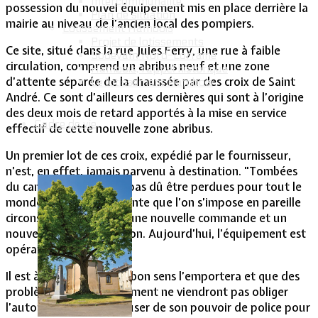
Intercommunalité
possession du nouvel équipement mis en place derrière la
Plan de situation
mairie au niveau de l’ancien local des pompiers.
Lotissement Hambois
Projet de lotissements
Ce site, situé dans la rue Jules Ferry, une rue à faible
Sodevam Nord-Lorraine
circulation, comprend un abribus neuf et une zone
Hambois, rappel historique
d’attente séparée de la chaussée par des croix de Saint
Le lotissement Hambois
André. Ce sont d’ailleurs ces dernières qui sont à l’origine
des deux mois de retard apportés à la mise en service
Cadre de vie
effectif de cette nouvelle zone abribus.
Un premier lot de ces croix, expédié par le fournisseur,
n’est, en effet, jamais parvenu à destination. "Tombées
du camion", elles n’ont pas dû être perdues pour tout le
monde. Le temps d’attente que l’on s’impose en pareille
circonstance a précédé une nouvelle commande et un
nouveau délai de livraison. Aujourd’hui, l’équipement est
opérationnel.
Il est à souhaiter que le bon sens l’emportera et que des
problèmes de stationnement ne viendront pas obliger
l’autorité municipale à user de son pouvoir de police pour