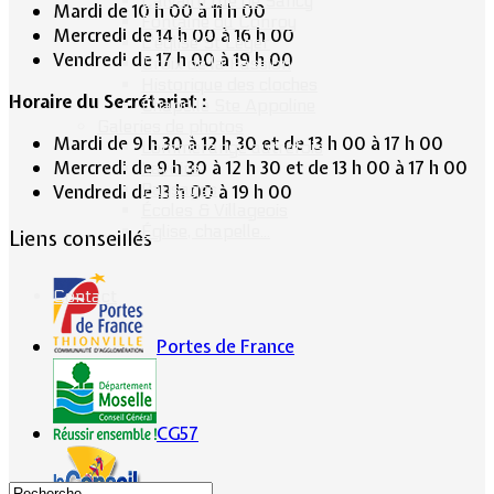
Calvaire rue de Sancy
Mardi de 10 h 00 à 11 h 00
Fontaine du Conroy
Mercredi de 14 h 00 à 16 h 00
L'église St Léger
Vendredi de 17 h 00 à 19 h 00
Croix de la Passion
Historique des cloches
Horaire du Secrétariat :
Chapelle Ste Appoline
Galeries de photos
Mardi de 9 h 30 à 12 h 30 et de 13 h 00 à 17 h 00
Lommerange autrefois
Mercredi de 9 h 30 à 12 h 30 et de 13 h 00 à 17 h 00
Lavoirs
Paysages
Vendredi de 13 h 00 à 19 h 00
Écoles & Villageois
Église, chapelle...
Liens conseillés
Contact
Portes de France
CG57