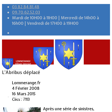
03.82.84.81.48
09.70.62.52.03
Mardi de 10H00 à 11H00 | Mercredi de 14h00 à
16h00 | Vendredi de 17H00 à 19H00
L'Abribus déplacé
Lommerange.fr
4 Février 2008
16 Mars 2015
Accueil
Clics : 7113
Après une série de sinistres,