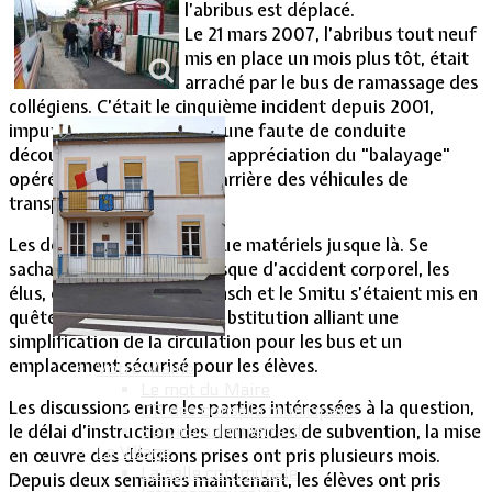
l’abribus est déplacé.
Le 21 mars 2007, l’abribus tout neuf
Vie Municipale
mis en place un mois plus tôt, était
arraché par le bus de ramassage des
collégiens. C’était le cinquième incident depuis 2001,
imputable à chaque fois à une faute de conduite
découlant d’une mauvaise appréciation du "balayage"
opéré par le porte à faux arrière des véhicules de
transport.
Les dégâts n’avaient été que matériels jusque là. Se
sachant confrontés à un risque d’accident corporel, les
élus, en lien avec Trans Fensch et le Smitu s’étaient mis en
quête d’une solution de substitution alliant une
simplification de la circulation pour les bus et un
emplacement sécurisé pour les élèves.
Votre Mairie
Le mot du Maire
Les discussions entre les parties intéressées à la question,
CR des conseils municipaux
le délai d’instruction des demandes de subvention, la mise
Service administratif
Le Village
en œuvre des décisions prises ont pris plusieurs mois.
La salle communale
Depuis deux semaines maintenant, les élèves ont pris