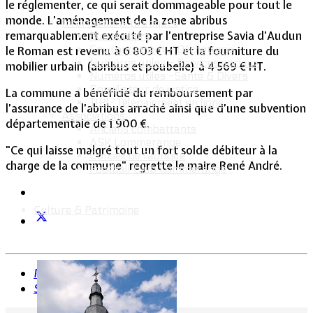
le réglementer, ce qui serait dommageable pour tout le
monde. L’aménagement de la zone abribus
Informations pratiques
remarquablement exécuté par l’entreprise Savia d’Audun
Bus scolaire
Environnement / Déchetterie
le Roman est revenu à 6 803 € HT et la fourniture du
Numéros utiles - Services sociaux
mobilier urbain (abribus et poubelle) à 4 569 € HT.
Numéros utiles -Santé & Divers
Conciliateur de justice
La commune a bénéficié du remboursement par
TIPI : Télépaiement en ligne
l’assurance de l’abribus arraché ainsi que d’une subvention
Associations
départementale de 1 900 €.
Anciens combattants
ASK Lommerange
"Ce qui laisse malgré tout un fort solde débiteur à la
Conseil de fabrique
charge de la commune" regrette le maire René André.
Football Club Lommerange
Culture & Patrimoine
Précédent
Suivant