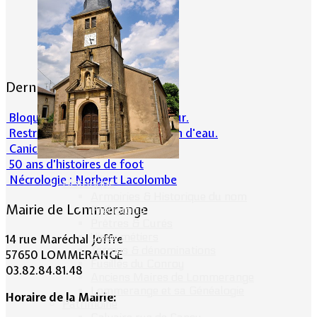
Dernières actualités
Bloqué en forêt. Cherchez l’erreur.
Restrictions sur la consommation d'eau.
Canicule et milieu naturel
50 ans d’histoires de foot
Nécrologie : Norbert Lacolombe
Historique
Armoiries & Historique du nom
Mairie de Lommerange
Préhistoire
Prêtres & Curés
Vieux métiers
14 rue Maréchal Joffre
Termes & dénominations
57650 LOMMERANGE
Fusillés du Conroy
03.82.84.81.48
Anciens Maires de Lommerange
Lommerange et sa Généalogie
Horaire de la Mairie:
Patrimoine