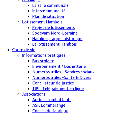
La salle communale
Intercommunalité
Plan de situation
Lotissement Hambois
Projet de lotissements
Sodevam Nord-Lorraine
Hambois, rappel historique
Le lotissement Hambois
Cadre de vie
Informations pratiques
Bus scolaire
Environnement / Déchetterie
Numéros utiles - Services sociaux
Numéros utiles -Santé & Divers
Conciliateur de justice
TIPI : Télépaiement en ligne
Associations
Anciens combattants
ASK Lommerange
Conseil de fabrique