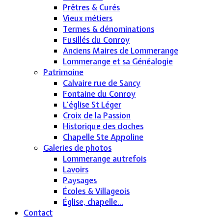
Prêtres & Curés
Vieux métiers
Termes & dénominations
Fusillés du Conroy
Anciens Maires de Lommerange
Lommerange et sa Généalogie
Patrimoine
Calvaire rue de Sancy
Fontaine du Conroy
L'église St Léger
Croix de la Passion
Historique des cloches
Chapelle Ste Appoline
Galeries de photos
Lommerange autrefois
Lavoirs
Paysages
Écoles & Villageois
Église, chapelle...
Contact