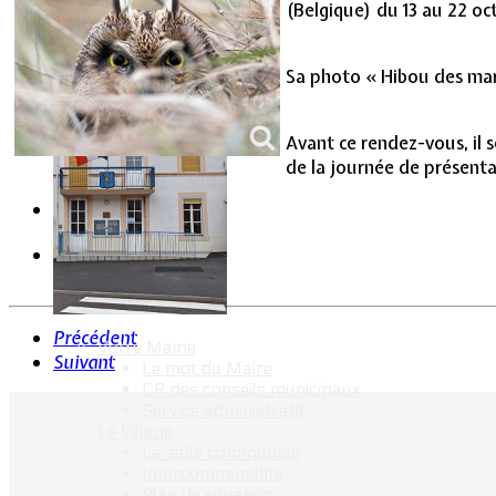
(Belgique) du 13 au 22 oc
Vie Municipale
Sa photo « Hibou des mar
Avant ce rendez-vous, il 
de la journée de présenta
Précédent
Votre Mairie
Suivant
Le mot du Maire
CR des conseils municipaux
Service administratif
Le Village
La salle communale
Intercommunalité
Plan de situation