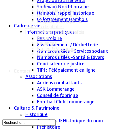
Projet de lotissements
L'église St Léger
Sodevam Nord-Lorraine
Croix de la Passion
Hambois, rappel historique
Historique des cloches
Le lotissement Hambois
Chapelle Ste Appoline
Cadre de vie
Galeries de photos
Informations pratiques
Lommerange autrefois
Lavoirs
Bus scolaire
Paysages
Environnement / Déchetterie
Écoles & Villageois
Numéros utiles - Services sociaux
Église, chapelle...
Numéros utiles -Santé & Divers
Conciliateur de justice
TIPI : Télépaiement en ligne
Contact
Associations
Anciens combattants
ASK Lommerange
Conseil de fabrique
Football Club Lommerange
Culture & Patrimoine
Historique
Armoiries & Historique du nom
Préhistoire