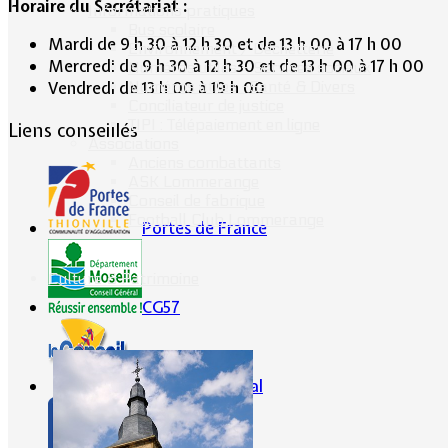
Horaire du Secrétariat :
Informations pratiques
Bus scolaire
Mardi de 9 h 30 à 12 h 30 et de 13 h 00 à 17 h 00
Environnement / Déchetterie
Mercredi de 9 h 30 à 12 h 30 et de 13 h 00 à 17 h 00
Numéros utiles - Services sociaux
Numéros utiles -Santé & Divers
Vendredi de 13 h 00 à 19 h 00
Conciliateur de justice
TIPI : Télépaiement en ligne
Liens conseillés
Associations
Anciens combattants
ASK Lommerange
Conseil de fabrique
Football Club Lommerange
Portes de France
Culture & Patrimoine
CG57
Conseil Régional