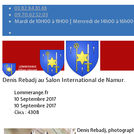
03.82.84.81.48
09.70.62.52.03
Mardi de 10H00 à 11H00 | Mercredi de 14h00 à 16h00
Denis Rebadj au Salon International de Namur.
Lommerange.fr
10 Septembre 2017
10 Septembre 2017
Accueil
Clics : 4308
Denis Rebadj, photograph