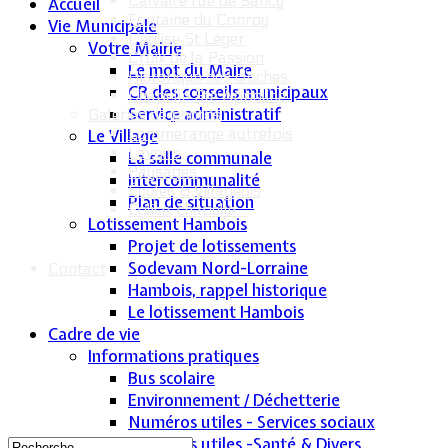
Calvaire rue de Sancy
Accueil
Fontaine du Conroy
Vie Municipale
L'église St Léger
Votre Mairie
Croix de la Passion
Le mot du Maire
Historique des cloches
CR des conseils municipaux
Chapelle Ste Appoline
Service administratif
Galeries de photos
Lommerange autrefois
Le Village
Lavoirs
La salle communale
Paysages
Intercommunalité
Écoles & Villageois
Plan de situation
Église, chapelle...
Lotissement Hambois
Projet de lotissements
Sodevam Nord-Lorraine
Contact
Hambois, rappel historique
Le lotissement Hambois
Cadre de vie
Informations pratiques
Bus scolaire
Environnement / Déchetterie
Numéros utiles - Services sociaux
Numéros utiles -Santé & Divers