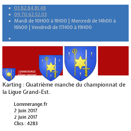
03.82.84.81.48
09.70.62.52.03
Mardi de 10H00 à 11H00 | Mercredi de 14h00 à
16h00 | Vendredi de 17H00 à 19H00
Karting : Quatrième manche du championnat de
la Ligue Grand-Est.
Lommerange.fr
2 Juin 2017
Accueil
2 Juin 2017
Clics : 4283