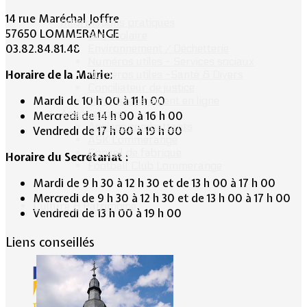
14 rue Maréchal Joffre
Informations pratiques
57650 LOMMERANGE
Bus scolaire
03.82.84.81.48
Environnement / Déchetterie
Numéros utiles - Services sociaux
Horaire de la Mairie:
Numéros utiles -Santé & Divers
Conciliateur de justice
Mardi de 10 h 00 à 11 h 00
TIPI : Télépaiement en ligne
Associations
Mercredi de 14 h 00 à 16 h 00
Anciens combattants
Vendredi de 17 h 00 à 19 h 00
ASK Lommerange
Conseil de fabrique
Horaire du Secrétariat :
Football Club Lommerange
Mardi de 9 h 30 à 12 h 30 et de 13 h 00 à 17 h 00
Mercredi de 9 h 30 à 12 h 30 et de 13 h 00 à 17 h 00
Culture & Patrimoine
Vendredi de 13 h 00 à 19 h 00
Liens conseillés