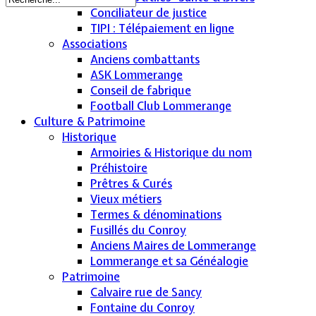
Conciliateur de justice
TIPI : Télépaiement en ligne
Associations
Anciens combattants
ASK Lommerange
Conseil de fabrique
Football Club Lommerange
Culture & Patrimoine
Historique
Armoiries & Historique du nom
Préhistoire
Prêtres & Curés
Vieux métiers
Termes & dénominations
Fusillés du Conroy
Anciens Maires de Lommerange
Lommerange et sa Généalogie
Patrimoine
Calvaire rue de Sancy
Fontaine du Conroy