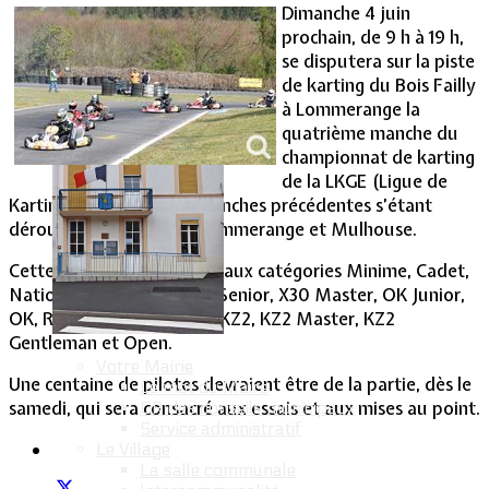
Dimanche 4 juin
prochain, de 9 h à 19 h,
Vie Municipale
se disputera sur la piste
de karting du Bois Failly
à Lommerange la
quatrième manche du
championnat de karting
de la LKGE (Ligue de
Karting Grand-Est), les manches précédentes s’étant
déroulées à Mirecourt, Lommerange et Mulhouse.
Cette course sera ouverte aux catégories Minime, Cadet,
National, X30 Junior, X30 Senior, X30 Master, OK Junior,
OK, Rotax, Rotax Master, KZ2, KZ2 Master, KZ2
Gentleman et Open.
Votre Mairie
Une centaine de pilotes devraient être de la partie, dès le
Le mot du Maire
samedi, qui sera consacré aux essais et aux mises au point.
CR des conseils municipaux
Service administratif
Le Village
La salle communale