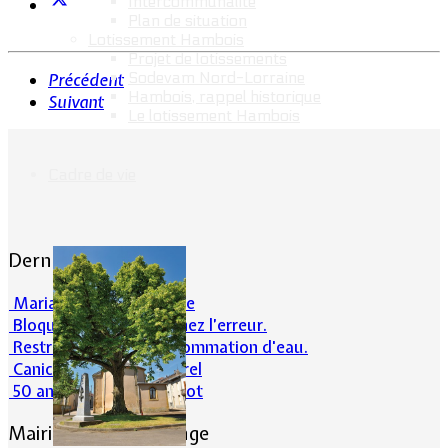
Intercommunalité
Plan de situation
Lotissement Hambois
Projet de lotissements
Sodevam Nord-Lorraine
Précédent
Hambois, rappel historique
Suivant
Le lotissement Hambois
Cadre de vie
Dernières actualités
Mariage : Maxime Emilie
Bloqué en forêt. Cherchez l’erreur.
Restrictions sur la consommation d'eau.
Canicule et milieu naturel
50 ans d’histoires de foot
Mairie de Lommerange