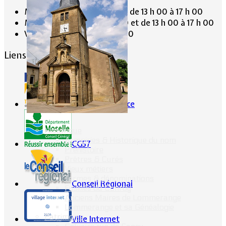
Mardi de 9 h 30 à 12 h 30 et de 13 h 00 à 17 h 00
Mercredi de 9 h 30 à 12 h 30 et de 13 h 00 à 17 h 00
Vendredi de 13 h 00 à 19 h 00
Liens conseillés
Portes de France
Historique
Armoiries & Historique du nom
CG57
Préhistoire
Prêtres & Curés
Vieux métiers
Termes & dénominations
Conseil Régional
Fusillés du Conroy
Anciens Maires de Lommerange
Lommerange et sa Généalogie
Patrimoine
Ville Internet