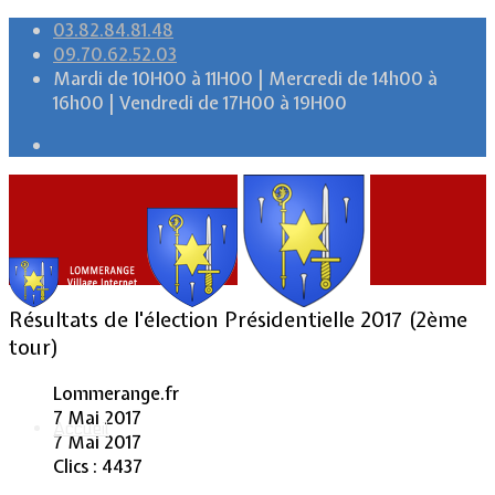
03.82.84.81.48
09.70.62.52.03
Mardi de 10H00 à 11H00 | Mercredi de 14h00 à
16h00 | Vendredi de 17H00 à 19H00
Résultats de l'élection Présidentielle 2017 (2ème
tour)
Lommerange.fr
7 Mai 2017
Accueil
7 Mai 2017
Clics : 4437