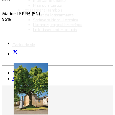
Intercommunalité
Plan de situation
Lotissement Hambois
Marine LE PEN (FN)
Projet de lotissements
96%
Sodevam Nord-Lorraine
Hambois, rappel historique
Le lotissement Hambois
Cadre de vie
Précédent
Suivant