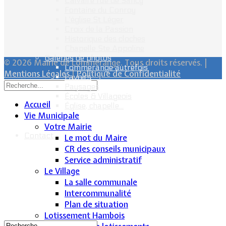
Calvaire rue de Sancy
Fontaine du Conroy
L'église St Léger
Croix de la Passion
Historique des cloches
Chapelle Ste Appoline
Galeries de photos
© 2026 Mairie de Lommerange. Tous droits réservés. |
Lommerange autrefois
Mentions Légales
|
Politique de Confidentialité
Lavoirs
Paysages
Écoles & Villageois
Accueil
Église, chapelle...
Vie Municipale
Votre Mairie
Contact
Le mot du Maire
CR des conseils municipaux
Service administratif
Le Village
La salle communale
Intercommunalité
Plan de situation
Lotissement Hambois