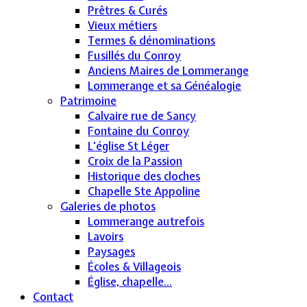
Prêtres & Curés
Vieux métiers
Termes & dénominations
Fusillés du Conroy
Anciens Maires de Lommerange
Lommerange et sa Généalogie
Patrimoine
Calvaire rue de Sancy
Fontaine du Conroy
L'église St Léger
Croix de la Passion
Historique des cloches
Chapelle Ste Appoline
Galeries de photos
Lommerange autrefois
Lavoirs
Paysages
Écoles & Villageois
Église, chapelle...
Contact