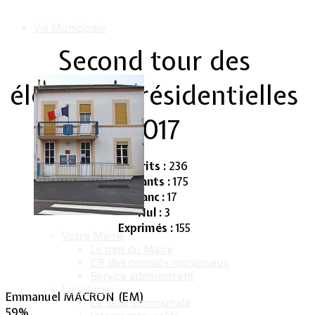
Vie Municipale
Second tour des
élections présidentielles
2017
Inscrits :
236
Votants :
175
Blanc :
17
Nul :
3
Exprimés :
155
Votre Mairie
Le mot du Maire
CR des conseils municipaux
Service administratif
Le Village
Emmanuel MACRON (EM)
La salle communale
59%