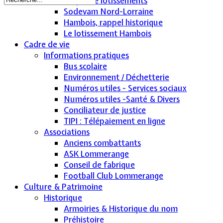
Projet de lotissements
Sodevam Nord-Lorraine
Hambois, rappel historique
Le lotissement Hambois
Cadre de vie
Informations pratiques
Bus scolaire
Environnement / Déchetterie
Numéros utiles - Services sociaux
Numéros utiles -Santé & Divers
Conciliateur de justice
TIPI : Télépaiement en ligne
Associations
Anciens combattants
ASK Lommerange
Conseil de fabrique
Football Club Lommerange
Culture & Patrimoine
Historique
Armoiries & Historique du nom
Préhistoire