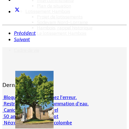
Intercommunalité
Plan de situation
Lotissement Hambois
Projet de lotissements
Sodevam Nord-Lorraine
Hambois, rappel historique
Précédent
Le lotissement Hambois
Suivant
Cadre de vie
Dernières actualités
Bloqué en forêt. Cherchez l’erreur.
Restrictions sur la consommation d'eau.
Canicule et milieu naturel
50 ans d’histoires de foot
Nécrologie : Norbert Lacolombe