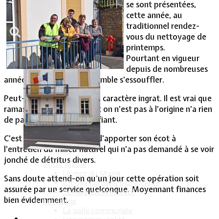
se sont présentées,
cette année, au
Vie Municipale
traditionnel rendez-
vous du nettoyage de
printemps.
Pourtant en vigueur
depuis de nombreuses
années, cette opération semble s’essouffler.
Peut-être en raison de son caractère ingrat. Il est vrai que
ramasser des déchets dont on n’est pas à l’origine n’a rien
de passionnant ni de gratifiant.
C’est pourtant une façon d’apporter son écot à
l’entretien du milieu naturel qui n’a pas demandé à se voir
jonché de détritus divers.
Votre Mairie
Le mot du Maire
Sans doute attend-on qu’un jour cette opération soit
CR des conseils municipaux
assurée par un service quelconque. Moyennant finances
Service administratif
bien évidemment.
Le Village
La salle communale