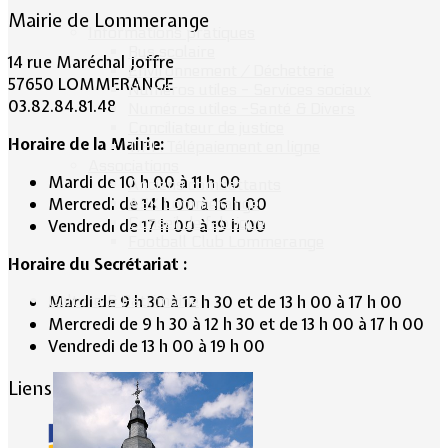
Mairie de Lommerange
Informations pratiques
Bus scolaire
14 rue Maréchal Joffre
Environnement / Déchetterie
57650 LOMMERANGE
Numéros utiles - Services sociaux
03.82.84.81.48
Numéros utiles -Santé & Divers
Conciliateur de justice
Horaire de la Mairie:
TIPI : Télépaiement en ligne
Associations
Mardi de 10 h 00 à 11 h 00
Anciens combattants
Mercredi de 14 h 00 à 16 h 00
ASK Lommerange
Conseil de fabrique
Vendredi de 17 h 00 à 19 h 00
Football Club Lommerange
Horaire du Secrétariat :
Culture & Patrimoine
Mardi de 9 h 30 à 12 h 30 et de 13 h 00 à 17 h 00
Mercredi de 9 h 30 à 12 h 30 et de 13 h 00 à 17 h 00
Vendredi de 13 h 00 à 19 h 00
Liens conseillés