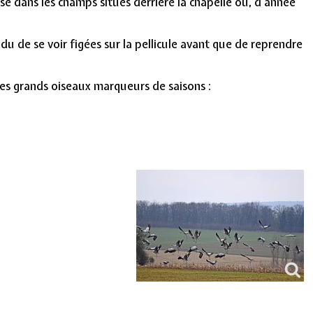
 dans les champs situés derrière la chapelle où, d'année
 de se voir figées sur la pellicule avant que de reprendre
ces grands oiseaux marqueurs de saisons :