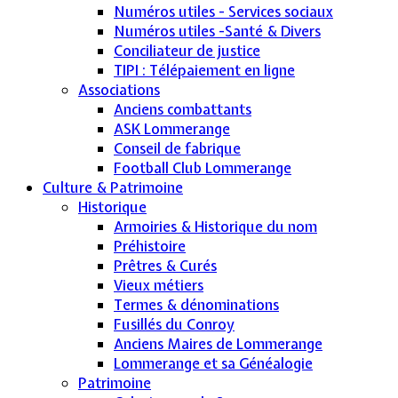
Numéros utiles - Services sociaux
Numéros utiles -Santé & Divers
Conciliateur de justice
TIPI : Télépaiement en ligne
Associations
Anciens combattants
ASK Lommerange
Conseil de fabrique
Football Club Lommerange
Culture & Patrimoine
Historique
Armoiries & Historique du nom
Préhistoire
Prêtres & Curés
Vieux métiers
Termes & dénominations
Fusillés du Conroy
Anciens Maires de Lommerange
Lommerange et sa Généalogie
Patrimoine