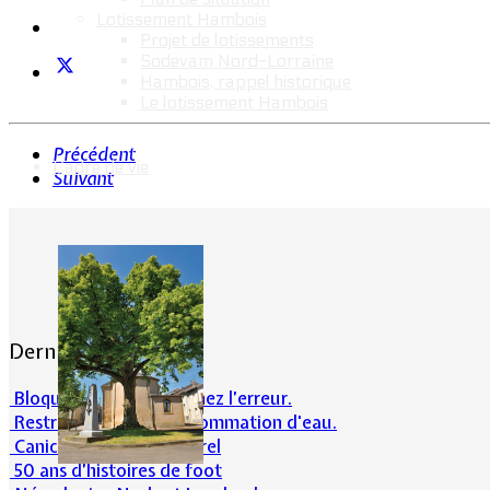
Lotissement Hambois
Projet de lotissements
Sodevam Nord-Lorraine
Hambois, rappel historique
Le lotissement Hambois
Précédent
Cadre de vie
Suivant
Dernières actualités
Bloqué en forêt. Cherchez l’erreur.
Restrictions sur la consommation d'eau.
Canicule et milieu naturel
50 ans d’histoires de foot