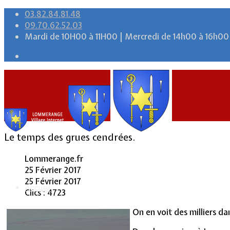
03.82.84.81.48
09.70.62.52.03
Mardi de 10H00 à 11H00 | Mercredi de 14h00 à 16h00
Le temps des grues cendrées.
Lommerange.fr
25 Février 2017
25 Février 2017
Accueil
Clics : 4723
On en voit des milliers dan