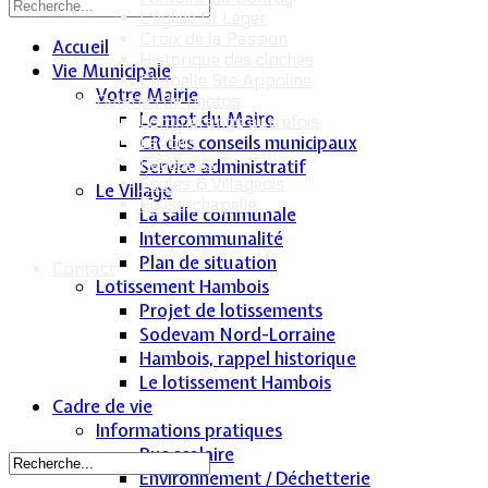
L'église St Léger
Croix de la Passion
Accueil
Historique des cloches
Vie Municipale
Chapelle Ste Appoline
Votre Mairie
Galeries de photos
Le mot du Maire
Lommerange autrefois
CR des conseils municipaux
Lavoirs
Paysages
Service administratif
Écoles & Villageois
Le Village
Église, chapelle...
La salle communale
Intercommunalité
Plan de situation
Contact
Lotissement Hambois
Projet de lotissements
Sodevam Nord-Lorraine
Hambois, rappel historique
Le lotissement Hambois
Cadre de vie
Informations pratiques
Bus scolaire
Environnement / Déchetterie