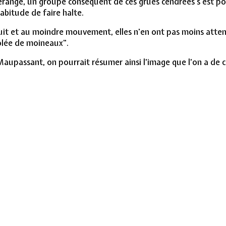
ange, un groupe conséquent de ces grues cendrées s'est posé
habitude de faire halte.
it et au moindre mouvement, elles n'en ont pas moins attendu
olée de moineaux".
Maupassant, on pourrait résumer ainsi l’image que l’on a de 