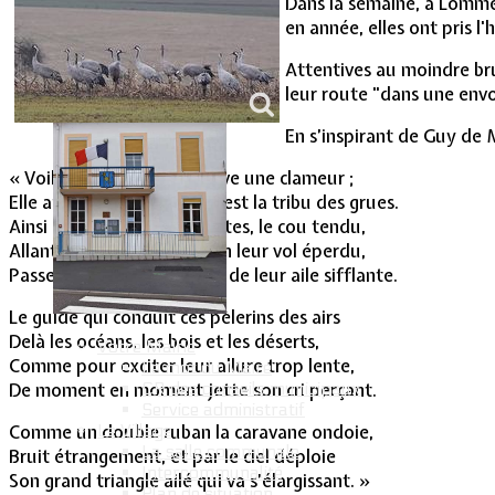
Dans la semaine, à Lommer
Vie Municipale
en année, elles ont pris l'
Attentives au moindre bru
leur route "dans une env
En s’inspirant de Guy de 
« Voilà qu’à l’horizon s’élève une clameur ;
Elle approche, elle vient, c’est la tribu des grues.
Ainsi qu’un trait lancé, toutes, le cou tendu,
Allant toujours plus vite en leur vol éperdu,
Passent, fouettant le vent de leur aile sifflante.
Le guide qui conduit ces pèlerins des airs
Delà les océans, les bois et les déserts,
Votre Mairie
Comme pour exciter leur allure trop lente,
Le mot du Maire
CR des conseils municipaux
De moment en moment jette son cri perçant.
Service administratif
Le Village
Comme un double ruban la caravane ondoie,
La salle communale
Bruit étrangement, et par le ciel déploie
Intercommunalité
Son grand triangle ailé qui va s’élargissant. »
Plan de situation