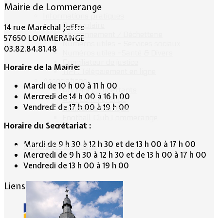
Mairie de Lommerange
Informations pratiques
Bus scolaire
14 rue Maréchal Joffre
Environnement / Déchetterie
57650 LOMMERANGE
Numéros utiles - Services sociaux
03.82.84.81.48
Numéros utiles -Santé & Divers
Conciliateur de justice
Horaire de la Mairie:
TIPI : Télépaiement en ligne
Associations
Mardi de 10 h 00 à 11 h 00
Anciens combattants
Mercredi de 14 h 00 à 16 h 00
ASK Lommerange
Vendredi de 17 h 00 à 19 h 00
Conseil de fabrique
Football Club Lommerange
Horaire du Secrétariat :
Mardi de 9 h 30 à 12 h 30 et de 13 h 00 à 17 h 00
Culture & Patrimoine
Mercredi de 9 h 30 à 12 h 30 et de 13 h 00 à 17 h 00
Vendredi de 13 h 00 à 19 h 00
Liens conseillés