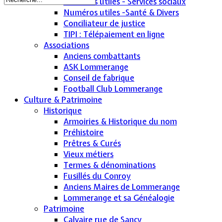
Numéros utiles - Services sociaux
Numéros utiles -Santé & Divers
Conciliateur de justice
TIPI : Télépaiement en ligne
Associations
Anciens combattants
ASK Lommerange
Conseil de fabrique
Football Club Lommerange
Culture & Patrimoine
Historique
Armoiries & Historique du nom
Préhistoire
Prêtres & Curés
Vieux métiers
Termes & dénominations
Fusillés du Conroy
Anciens Maires de Lommerange
Lommerange et sa Généalogie
Patrimoine
Calvaire rue de Sancy