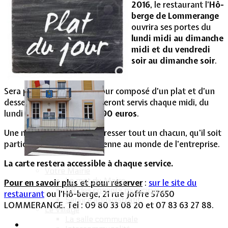
2016
, le restaurant l’
Hô-
berge de Lommerange
Vie Municipale
ouvrira ses portes du
lundi midi au dimanche
midi et du vendredi
soir au dimanche soir
.
Sera proposé un plat du jour composé d’un plat et d’un
dessert, faits maison, qui seront servis chaque midi, du
lundi au vendredi, pour
8,90 euros
.
Une nouvelle pouvant intéresser tout un chacun, qu'il soit
particulier ou qu'il appartienne au monde de l'entreprise.
La carte restera accessible à chaque service.
Votre Mairie
Le mot du Maire
Pour en savoir plus et pour réserver
:
sur le site du
CR des conseils municipaux
restaurant
ou l’Hô-berge, 21 rue Joffre 57650
Service administratif
LOMMERANGE. Tel : 09 80 33 08 20 et 07 83 63 27 88.
Le Village
La salle communale