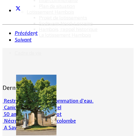
Intercommunalité
Plan de situation
Lotissement Hambois
Projet de lotissements
Sodevam Nord-Lorraine
Hambois, rappel historique
Précédent
Le lotissement Hambois
Suivant
Cadre de vie
Dernières actualités
Restrictions sur la consommation d'eau.
Canicule et milieu naturel
50 ans d’histoires de foot
Nécrologie : Norbert Lacolombe
A Savoir-Juin 2026