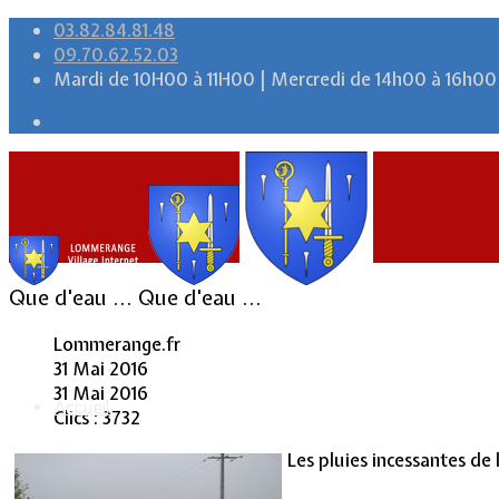
03.82.84.81.48
09.70.62.52.03
Mardi de 10H00 à 11H00 | Mercredi de 14h00 à 16h00
Que d'eau ... Que d'eau ...
Lommerange.fr
31 Mai 2016
31 Mai 2016
Accueil
Clics : 3732
Les pluies incessantes de l