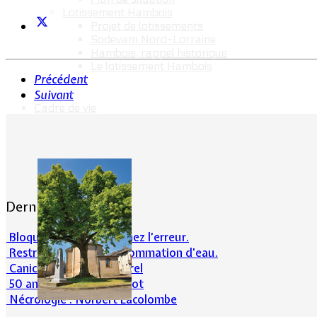
Lotissement Hambois
Projet de lotissements
Sodevam Nord-Lorraine
Hambois, rappel historique
Le lotissement Hambois
Précédent
Suivant
Cadre de vie
Dernières actualités
Bloqué en forêt. Cherchez l’erreur.
Restrictions sur la consommation d'eau.
Canicule et milieu naturel
50 ans d’histoires de foot
Nécrologie : Norbert Lacolombe