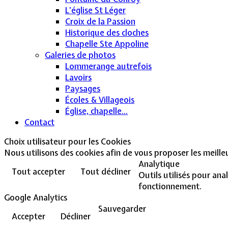
L'église St Léger
Croix de la Passion
Historique des cloches
Chapelle Ste Appoline
Galeries de photos
Lommerange autrefois
Lavoirs
Paysages
Écoles & Villageois
Église, chapelle...
Contact
Choix utilisateur pour les Cookies
Nous utilisons des cookies afin de vous proposer les meilleur
Analytique
Tout accepter
Tout décliner
Outils utilisés pour ana
fonctionnement.
Google Analytics
Sauvegarder
Accepter
Décliner