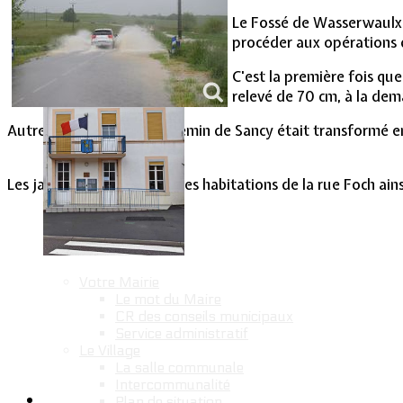
Vie Municipale
Le Fossé de Wasserwaulx a
procéder aux opérations d
C'est la première fois qu
relevé de 70 cm, à la de
Autres phénomènes, le chemin de Sancy était transformé en 
Les jardins situés derrière les habitations de la rue Foch ain
Votre Mairie
Le mot du Maire
CR des conseils municipaux
Service administratif
Le Village
La salle communale
Intercommunalité
Plan de situation