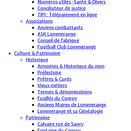
Numéros utiles -Santé & Divers
Conciliateur de justice
TIPI : Télépaiement en ligne
Associations
Anciens combattants
ASK Lommerange
Conseil de fabrique
Football Club Lommerange
Culture & Patrimoine
Historique
Armoiries & Historique du nom
Préhistoire
Prêtres & Curés
Vieux métiers
Termes & dénominations
Fusillés du Conroy
Anciens Maires de Lommerange
Lommerange et sa Généalogie
Patrimoine
Calvaire rue de Sancy
Fontaine du Conroy