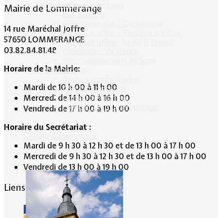
Informations pratiques
Mairie de Lommerange
Bus scolaire
Environnement / Déchetterie
14 rue Maréchal Joffre
Numéros utiles - Services sociaux
57650 LOMMERANGE
Numéros utiles -Santé & Divers
03.82.84.81.48
Conciliateur de justice
TIPI : Télépaiement en ligne
Horaire de la Mairie:
Associations
Anciens combattants
Mardi de 10 h 00 à 11 h 00
ASK Lommerange
Mercredi de 14 h 00 à 16 h 00
Conseil de fabrique
Football Club Lommerange
Vendredi de 17 h 00 à 19 h 00
Horaire du Secrétariat :
Culture & Patrimoine
Mardi de 9 h 30 à 12 h 30 et de 13 h 00 à 17 h 00
Mercredi de 9 h 30 à 12 h 30 et de 13 h 00 à 17 h 00
Vendredi de 13 h 00 à 19 h 00
Liens conseillés