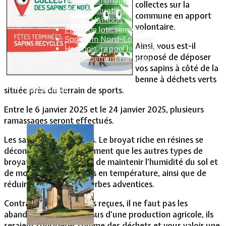
Intercommunalité
collectes sur la
Plan de situation
commune en apport
Lotissement Hambois
volontaire.
Projet de lotissements
Sodevam Nord-Lorraine
Ainsi, vous est-il
Hambois, rappel historique
proposé de déposer
Le lotissement Hambois
vos sapins à côté de la
benne à déchets verts
Cadre de vie
située près du terrain de sports.
Entre le 6 janvier 2025 et le 24 janvier 2025, plusieurs
ramassages seront effectués.
Les sapins seront broyés. Le broyat riche en résines se
décomposera plus lentement que les autres types de
broyat et aura le mérite de maintenir l’humidité du sol et
de modérer ses montées en température, ainsi que de
réduire la pousse des herbes adventices.
Contrairement aux idées reçues, il ne faut pas les
abandonner en forêt. Issus d’une production agricole, ils
seraient considérés comme des déchets et vous valoir une