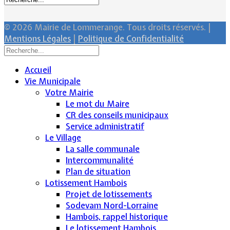
© 2026 Mairie de Lommerange. Tous droits réservés. |
Mentions Légales
|
Politique de Confidentialité
Accueil
Vie Municipale
Votre Mairie
Le mot du Maire
CR des conseils municipaux
Service administratif
Le Village
La salle communale
Intercommunalité
Plan de situation
Lotissement Hambois
Projet de lotissements
Sodevam Nord-Lorraine
Hambois, rappel historique
Le lotissement Hambois