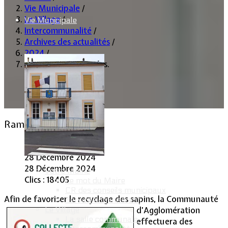
Vie Municipale
/
Le Village
/
Vie Municipale
Intercommunalité
/
Archives des actualités
/
2024
/
Ramassage des sapins.
Ramassage des sapins.
Lommerange.fr
28 Décembre 2024
28 Décembre 2024
Votre Mairie
Clics : 18405
Le mot du Maire
CR des conseils municipaux
Afin de favoriser le recy
clage des sapins, la Communauté
Service administratif
d’Agglomération
Le Village
La salle communale
effectuera des