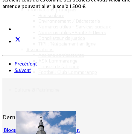
amende pouvant aller jusqu’à 1 500 €.
Informations pratiques
Bus scolaire
Environnement / Déchetterie
Numéros utiles - Services sociaux
Numéros utiles -Santé & Divers
Conciliateur de justice
TIPI : Télépaiement en ligne
Associations
Anciens combattants
ASK Lommerange
Précédent
Conseil de fabrique
Suivant
Football Club Lommerange
Culture & Patrimoine
Dernières actualités
Bloqué en forêt. Cherchez l’erreur.