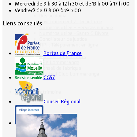
Mercredi de 9 h 30 à 12 h 30 et de 13 h 00 à 17 h 00
Informations pratiques
Vendredi de 13 h 00 à 19 h 00
Bus scolaire
Environnement / Déchetterie
Liens conseillés
Numéros utiles - Services sociaux
Numéros utiles -Santé & Divers
Conciliateur de justice
TIPI : Télépaiement en ligne
Associations
Portes de France
Anciens combattants
ASK Lommerange
Conseil de fabrique
Football Club Lommerange
CG57
Culture & Patrimoine
Conseil Régional
Ville Internet