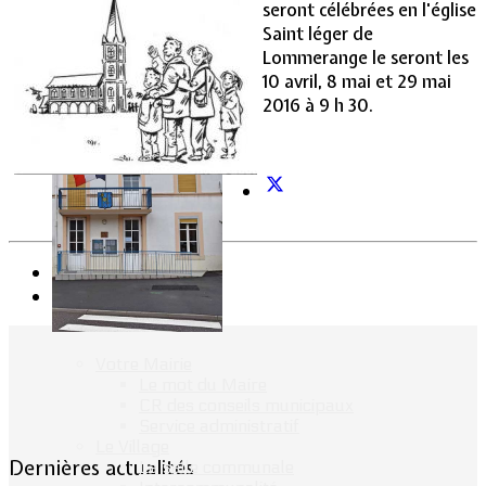
seront célébrées en l'église
Saint léger de
Vie Municipale
Lommerange le seront les
10 avril, 8 mai et 29 mai
2016 à 9 h 30.
Précédent
Suivant
Votre Mairie
Le mot du Maire
CR des conseils municipaux
Service administratif
Le Village
Dernières actualités
La salle communale