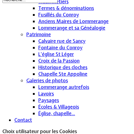
Vieux métiers
Termes & dénominations
Fusillés du Conroy
Anciens Maires de Lommerange
Lommerange et sa Généalogie
Patrimoine
Calvaire rue de Sancy
Fontaine du Conroy
L'église St Léger
Croix de la Passion
Historique des cloches
Chapelle Ste Appoline
Galeries de photos
Lommerange autrefois
Lavoirs
Paysages
Écoles & Villageois
Église, chapelle...
Contact
Choix utilisateur pour les Cookies