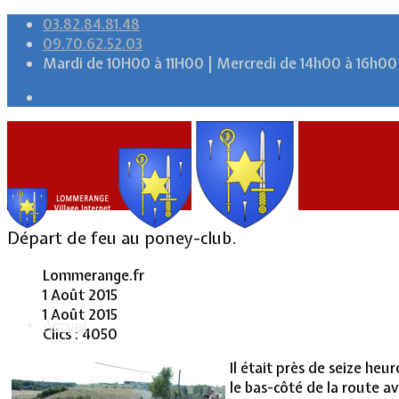
03.82.84.81.48
09.70.62.52.03
Mardi de 10H00 à 11H00 | Mercredi de 14h00 à 16h00
Départ de feu au poney-club.
Lommerange.fr
1 Août 2015
1 Août 2015
Accueil
Clics : 4050
Il était près de seize he
le bas-côté de la route a