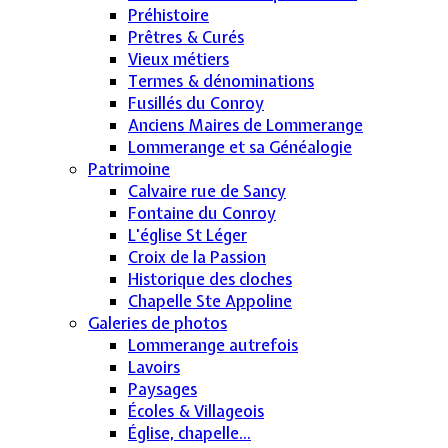
Préhistoire
Prêtres & Curés
Vieux métiers
Termes & dénominations
Fusillés du Conroy
Anciens Maires de Lommerange
Lommerange et sa Généalogie
Patrimoine
Calvaire rue de Sancy
Fontaine du Conroy
L'église St Léger
Croix de la Passion
Historique des cloches
Chapelle Ste Appoline
Galeries de photos
Lommerange autrefois
Lavoirs
Paysages
Écoles & Villageois
Église, chapelle...