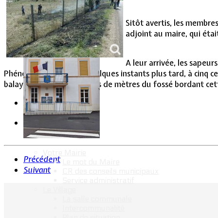
Vie Municipale
Sitôt avertis, les membres
adjoint au maire, qui étai
A leur arrivée, les sapeur
Phénomène étonnant, quelques instants plus tard, à cinq ce
balayant plusieurs dizaines de mètres du fossé bordant c
Votre Mairie
Précédent
Le mot du Maire
Suivant
CR des conseils municipaux
Service administratif
Le Village
La salle communale
Intercommunalité
Plan de situation