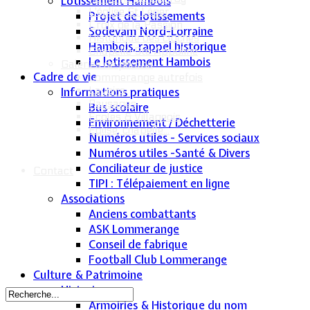
Lotissement Hambois
L'église St Léger
Projet de lotissements
Croix de la Passion
Sodevam Nord-Lorraine
Historique des cloches
Hambois, rappel historique
Chapelle Ste Appoline
Le lotissement Hambois
Galeries de photos
Cadre de vie
Lommerange autrefois
Lavoirs
Informations pratiques
Paysages
Bus scolaire
Écoles & Villageois
Environnement / Déchetterie
Église, chapelle...
Numéros utiles - Services sociaux
Numéros utiles -Santé & Divers
Conciliateur de justice
Contact
TIPI : Télépaiement en ligne
Associations
Anciens combattants
ASK Lommerange
Conseil de fabrique
Football Club Lommerange
Culture & Patrimoine
Historique
Armoiries & Historique du nom