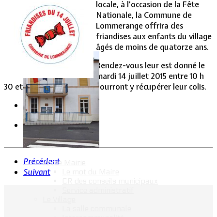
locale, à l’occasion de la Fête
Nationale, la Commune de
Vie Municipale
Lommerange offrira des
friandises aux enfants du village
âgés de moins de quatorze ans.
Rendez-vous leur est donné le
mardi 14 juillet 2015 entre 10 h
30 et 11 h 30 en mairie. Ils pourront y récupérer leur colis.
Précédent
Votre Mairie
Suivant
Le mot du Maire
CR des conseils municipaux
Service administratif
Le Village
La salle communale