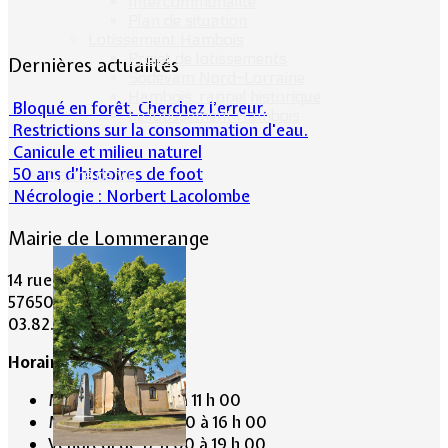
Intercommunalité
Plan de situation
Lotissement Hambois
Projet de lotissements
Dernières actualités
Sodevam Nord-Lorraine
Hambois, rappel historique
Bloqué en forêt. Cherchez l’erreur.
Le lotissement Hambois
Restrictions sur la consommation d'eau.
Canicule et milieu naturel
50 ans d’histoires de foot
Cadre de vie
Nécrologie : Norbert Lacolombe
Mairie de Lommerange
14 rue Maréchal Joffre
57650 LOMMERANGE
03.82.84.81.48
Horaire de la Mairie:
Mardi de 10 h 00 à 11 h 00
Mercredi de 14 h 00 à 16 h 00
Vendredi de 17 h 00 à 19 h 00