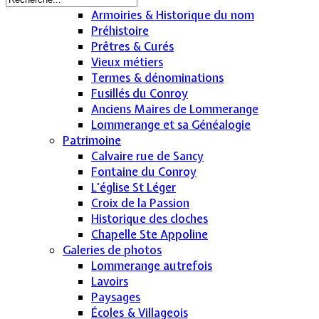
Armoiries & Historique du nom
Préhistoire
Prêtres & Curés
Vieux métiers
Termes & dénominations
Fusillés du Conroy
Anciens Maires de Lommerange
Lommerange et sa Généalogie
Patrimoine
Calvaire rue de Sancy
Fontaine du Conroy
L'église St Léger
Croix de la Passion
Historique des cloches
Chapelle Ste Appoline
Galeries de photos
Lommerange autrefois
Lavoirs
Paysages
Écoles & Villageois