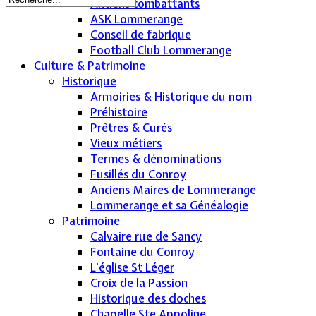
Anciens combattants
ASK Lommerange
Conseil de fabrique
Football Club Lommerange
Culture & Patrimoine
Historique
Armoiries & Historique du nom
Préhistoire
Prêtres & Curés
Vieux métiers
Termes & dénominations
Fusillés du Conroy
Anciens Maires de Lommerange
Lommerange et sa Généalogie
Patrimoine
Calvaire rue de Sancy
Fontaine du Conroy
L'église St Léger
Croix de la Passion
Historique des cloches
Chapelle Ste Appoline