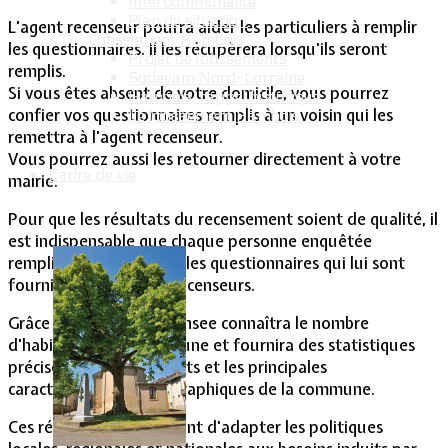
Intercommunalité
Plan de situation
L'agent recenseur pourra aider les particuliers à remplir
Lotissement Hambois
les questionnaires. Il les récupèrera lorsqu'ils seront
Projet de lotissements
remplis.
Sodevam Nord-Lorraine
Si vous êtes absent de votre domicile, vous pourrez
Hambois, rappel historique
confier vos questionnaires remplis à un voisin qui les
Le lotissement Hambois
remettra à l'agent recenseur.
Vous pourrez aussi les retourner directement à votre
Cadre de vie
mairie.
Pour que les résultats du recensement soient de qualité, il
est indispensable que chaque personne enquêtée
remplisse correctement les questionnaires qui lui sont
fournis par les agents recenseurs.
Grâce à vos réponses, l'Insee connaîtra le nombre
d'habitants de la commune et fournira des statistiques
précises sur les logements et les principales
caractéristiques démographiques de la commune.
Ces réponses permettront d'adapter les politiques