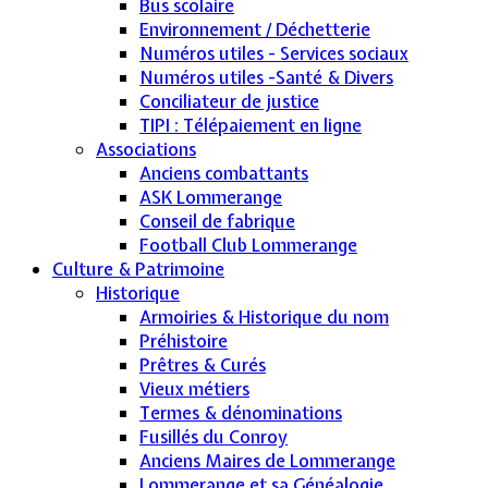
Bus scolaire
Environnement / Déchetterie
Numéros utiles - Services sociaux
Numéros utiles -Santé & Divers
Conciliateur de justice
TIPI : Télépaiement en ligne
Associations
Anciens combattants
ASK Lommerange
Conseil de fabrique
Football Club Lommerange
Culture & Patrimoine
Historique
Armoiries & Historique du nom
Préhistoire
Prêtres & Curés
Vieux métiers
Termes & dénominations
Fusillés du Conroy
Anciens Maires de Lommerange
Lommerange et sa Généalogie