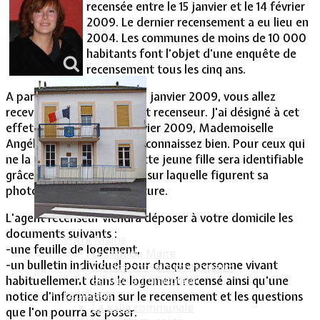
recensée entre le 15 janvier et le 14 février
2009. Le dernier recensement a eu lieu en
Vie Municipale
2004. Les communes de moins de 10 000
habitants font l'objet d'une enquête de
recensement tous les cinq ans.
A partir de ce jour, jeudi 15 janvier 2009, vous allez
recevoir la visite d'un agent recenseur. J'ai désigné à cet
effet, par arrêté du 13 janvier 2009, Mademoiselle
Angélique Sauren. Vous la connaissez bien. Pour ceux qui
ne la connaitraient pas, cette jeune fille sera identifiable
grâce à une carte tricolore sur laquelle figurent sa
photographie et ma signature.
L'agent recenseur viendra déposer à votre domicile les
documents suivants :
Votre Mairie
-une feuille de logement,
Le mot du Maire
-un bulletin individuel pour chaque personne vivant
CR des conseils municipaux
habituellement dans le logement recensé ainsi qu'une
Service administratif
Le Village
notice d'information sur le recensement et les questions
La salle communale
que l'on pourra se poser.