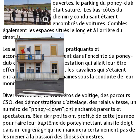
ouvertes, le parking du poney-club
était saturé. Les bas-côtés du
Vie Municipale
chemin y conduisant étaient
encombrés de voitures. Combles
également les espaces situés le long et à l'arrière du
cimetière.
Les amateurs d'équitation, pratiquants et
accompagnants, se pressaient dans l'enceinte du poney-
club dans l'attente de la prestation qui allait leur être
offerte par les cavalières et les cavaliers qui s'étaient
entraînés pendant des semaines sous la conduite de leur
monitrice, Elodie Ludwig.
Divers carrousels, des numéros de voltige, des parcours
CSO, des démonstrations d'attelage, des relais vitesse, un
Votre Mairie
numéro de "poney-clown" ont enchanté parents et
Le mot du Maire
spectateurs. Bien des petits ont profité de cette journée
CR des conseils municipaux
pour faire leur baptême de poney mettant ainsi le doigt
Service administratif
Le Village
dans un engrenage qui ne manquera certainement pas de
La salle communale
les mener à la passion des choses équestres.