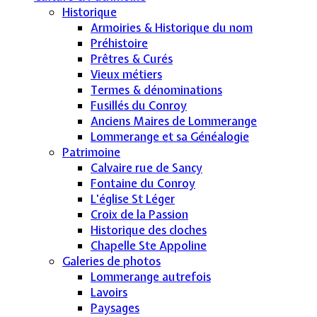
Historique
Armoiries & Historique du nom
Préhistoire
Prêtres & Curés
Vieux métiers
Termes & dénominations
Fusillés du Conroy
Anciens Maires de Lommerange
Lommerange et sa Généalogie
Patrimoine
Calvaire rue de Sancy
Fontaine du Conroy
L'église St Léger
Croix de la Passion
Historique des cloches
Chapelle Ste Appoline
Galeries de photos
Lommerange autrefois
Lavoirs
Paysages