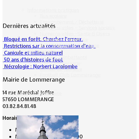
Informations pratiques
Bus scolaire
Environnement / Déchetterie
Dernières actualités
Numéros utiles - Services sociaux
Numéros utiles -Santé & Divers
Bloqué en forêt. Cherchez l’erreur.
Conciliateur de justice
Restrictions sur la consommation d'eau.
TIPI : Télépaiement en ligne
Associations
Canicule et milieu naturel
Anciens combattants
50 ans d’histoires de foot
ASK Lommerange
Nécrologie : Norbert Lacolombe
Conseil de fabrique
Football Club Lommerange
Mairie de Lommerange
14 rue Maréchal Joffre
Culture & Patrimoine
57650 LOMMERANGE
03.82.84.81.48
Horaire de la Mairie:
Mardi de 10 h 00 à 11 h 00
Mercredi de 14 h 00 à 16 h 00