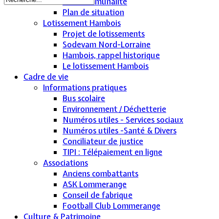
Intercommunalité
Plan de situation
Lotissement Hambois
Projet de lotissements
Sodevam Nord-Lorraine
Hambois, rappel historique
Le lotissement Hambois
Cadre de vie
Informations pratiques
Bus scolaire
Environnement / Déchetterie
Numéros utiles - Services sociaux
Numéros utiles -Santé & Divers
Conciliateur de justice
TIPI : Télépaiement en ligne
Associations
Anciens combattants
ASK Lommerange
Conseil de fabrique
Football Club Lommerange
Culture & Patrimoine