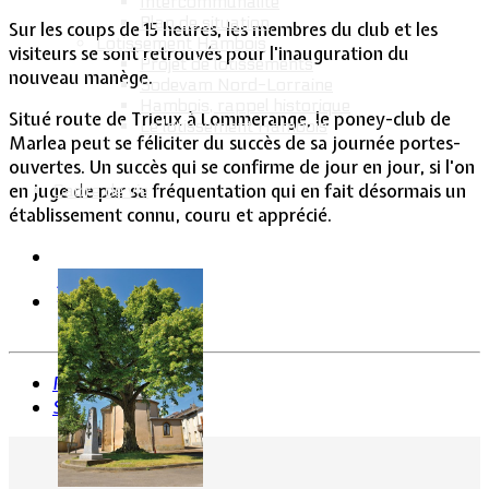
Intercommunalité
Plan de situation
Sur les coups de 15 heures, les membres du club et les
Lotissement Hambois
visiteurs se sont retrouvés pour l'inauguration du
Projet de lotissements
nouveau manège.
Sodevam Nord-Lorraine
Hambois, rappel historique
Situé route de Trieux à Lommerange, le poney-club de
Le lotissement Hambois
Marlea peut se féliciter du succès de sa journée portes-
ouvertes. Un succès qui se confirme de jour en jour, si l'on
en juge de par sa fréquentation qui en fait désormais un
Cadre de vie
établissement connu, couru et apprécié.
Précédent
Suivant