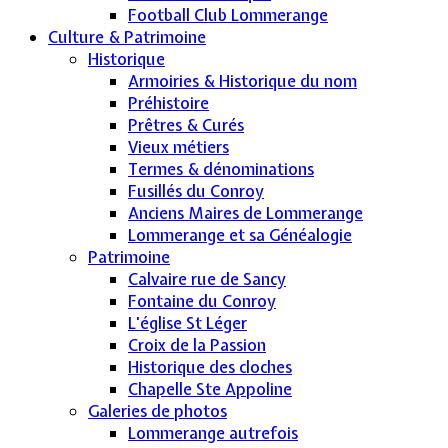
Football Club Lommerange
Culture & Patrimoine
Historique
Armoiries & Historique du nom
Préhistoire
Prêtres & Curés
Vieux métiers
Termes & dénominations
Fusillés du Conroy
Anciens Maires de Lommerange
Lommerange et sa Généalogie
Patrimoine
Calvaire rue de Sancy
Fontaine du Conroy
L'église St Léger
Croix de la Passion
Historique des cloches
Chapelle Ste Appoline
Galeries de photos
Lommerange autrefois