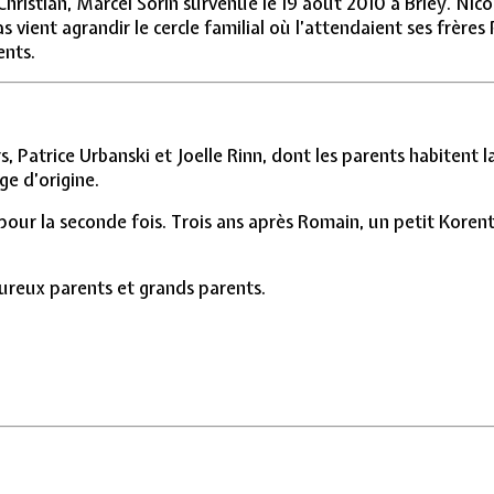
ristian, Marcel Sorin survenue le 19 août 2010 à Briey. Nicol
olas vient agrandir le cercle familial où l’attendaient ses fr
ents.
Patrice Urbanski et Joelle Rinn, dont les parents habitent l
ge d’origine.
 pour la seconde fois. Trois ans après Romain, un petit Korent
ureux parents et grands parents.