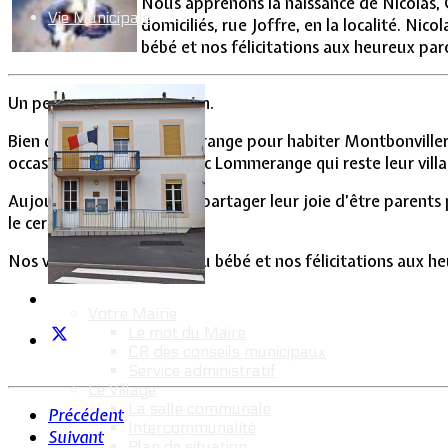
Nous apprenons la naissance de Nicolas, Ch
Vie Municipale
domiciliés, rue Joffre, en la localité. Nic
bébé et nos félicitations aux heureux par
Un petit frère pour Romain.
Bien que partis de Lommerange pour habiter Montbonvillers, 
occasion pour renouer avec Lommerange qui reste leur villa
Aujourd’hui, ils nous font partager leur joie d’être parents
le cercle familial.
Nos vœux de prospérité au bébé et nos félicitations aux he
Votre Mairie
Le mot du Maire
CR des conseils municipaux
Service administratif
Le Village
La salle communale
Précédent
Intercommunalité
Suivant
Plan de situation