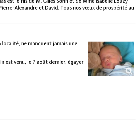
as est le fils de M. Gilles Sorin et de Mme Isabelle Louzy
ères Pierre-Alexandre et David. Tous nos vœux de prospérité au
a localité, ne manquent jamais une
in est venu, le 7 août dernier, égayer