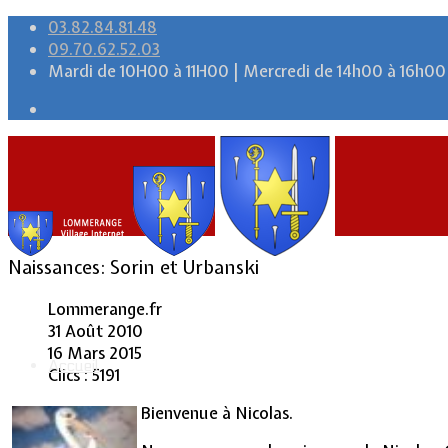
03.82.84.81.48
09.70.62.52.03
Mardi de 10H00 à 11H00 | Mercredi de 14h00 à 16h00
Naissances: Sorin et Urbanski
Lommerange.fr
31 Août 2010
16 Mars 2015
Accueil
Clics : 5191
Bienvenue à Nicolas.