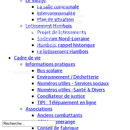
Le Village
L'église St Léger
La salle communale
Croix de la Passion
Intercommunalité
Historique des cloches
Plan de situation
Chapelle Ste Appoline
Lotissement Hambois
Galeries de photos
Projet de lotissements
Lommerange autrefois
Lavoirs
Sodevam Nord-Lorraine
Paysages
Hambois, rappel historique
Écoles & Villageois
Le lotissement Hambois
Église, chapelle...
Cadre de vie
Informations pratiques
Bus scolaire
Contact
Environnement / Déchetterie
Numéros utiles - Services sociaux
Numéros utiles -Santé & Divers
Conciliateur de justice
TIPI : Télépaiement en ligne
Associations
Anciens combattants
ASK Lommerange
Conseil de fabrique