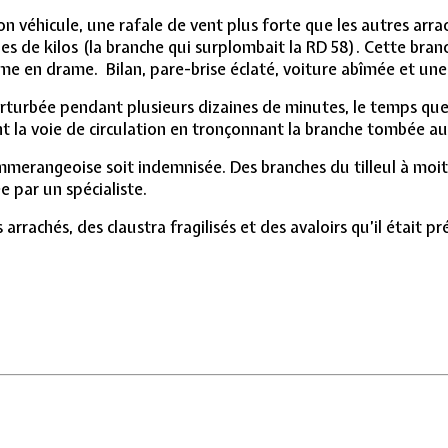
son véhicule, une rafale de vent plus forte que les autres ar
 de kilos (la branche qui surplombait la RD 58). Cette branche
rme en drame. Bilan, pare-brise éclaté, voiture abîmée et un
 perturbée pendant plusieurs dizaines de minutes, le temps qu
 la voie de circulation en tronçonnant la branche tombée au 
erangeoise soit indemnisée. Des branches du tilleul à moiti
ée par un spécialiste.
arrachés, des claustra fragilisés et des avaloirs qu’il était p