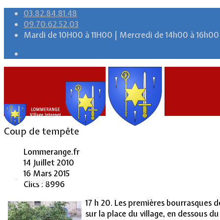
03.82.84.81.48
09.70.62.52.03
Mardi de 10H00 à 11H00 | Mercredi de 14h00 à 16h00
Coup de tempête
Lommerange.fr
14 Juillet 2010
16 Mars 2015
Accueil
Clics : 8996
17 h 20. Les premières bourrasques d
sur la place du village, en dessous du 