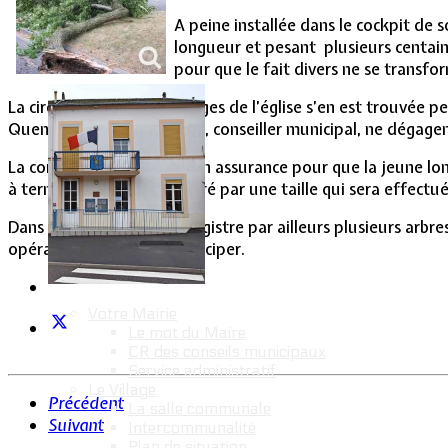
Vie Municipale
A peine installée dans le cockpit de 
longueur et pesant plusieurs centaines
pour que le fait divers ne se transfo
La circulation dans les virages de l’église s’en est trouvée
Quemeneur, et Denis Bour, conseiller municipal, ne dégagent
La commune fera jouer son assurance pour que la jeune lomm
à terme, le tilleul rééquilibré par une taille qui sera effectu
Dans la commune, on enregistre par ailleurs plusieurs arbres 
opération qu’il faudra anticiper.
Votre Mairie
Le mot du Maire
CR des conseils municipaux
Service administratif
Le Village
Précédent
La salle communale
Suivant
Intercommunalité
Plan de situation