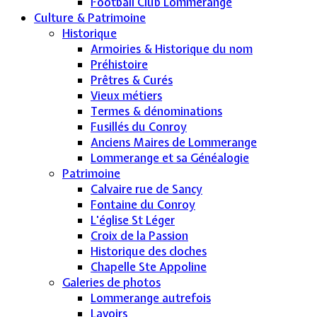
Football Club Lommerange
Culture & Patrimoine
Historique
Armoiries & Historique du nom
Préhistoire
Prêtres & Curés
Vieux métiers
Termes & dénominations
Fusillés du Conroy
Anciens Maires de Lommerange
Lommerange et sa Généalogie
Patrimoine
Calvaire rue de Sancy
Fontaine du Conroy
L'église St Léger
Croix de la Passion
Historique des cloches
Chapelle Ste Appoline
Galeries de photos
Lommerange autrefois
Lavoirs