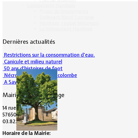
Lotissement Hambois
Projet de lotissements
Sodevam Nord-Lorraine
Hambois, rappel historique
Le lotissement Hambois
Dernières actualités
Cadre de vie
Restrictions sur la consommation d'eau.
Canicule et milieu naturel
50 ans d’histoires de foot
Nécrologie : Norbert Lacolombe
A Savoir-Juin 2026
Mairie de Lommerange
14 rue Maréchal Joffre
57650 LOMMERANGE
03.82.84.81.48
Horaire de la Mairie: