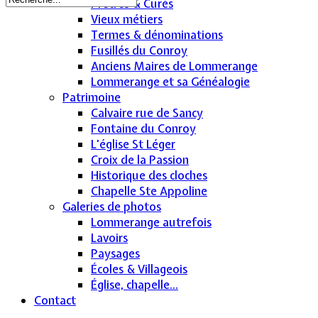
Prêtres & Curés
Vieux métiers
Termes & dénominations
Fusillés du Conroy
Anciens Maires de Lommerange
Lommerange et sa Généalogie
Patrimoine
Calvaire rue de Sancy
Fontaine du Conroy
L'église St Léger
Croix de la Passion
Historique des cloches
Chapelle Ste Appoline
Galeries de photos
Lommerange autrefois
Lavoirs
Paysages
Écoles & Villageois
Église, chapelle...
Contact