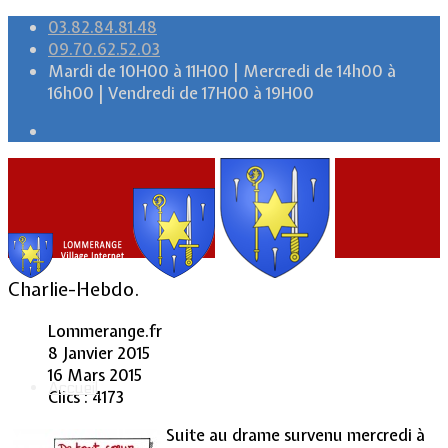
03.82.84.81.48
09.70.62.52.03
Mardi de 10H00 à 11H00 | Mercredi de 14h00 à
16h00 | Vendredi de 17H00 à 19H00
Charlie-Hebdo.
Lommerange.fr
8 Janvier 2015
16 Mars 2015
Accueil
Clics : 4173
Suite au drame survenu mercredi à