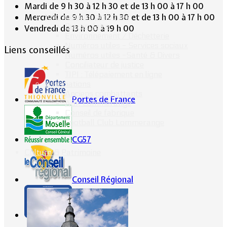
Mardi de 9 h 30 à 12 h 30 et de 13 h 00 à 17 h 00
Informations pratiques
Mercredi de 9 h 30 à 12 h 30 et de 13 h 00 à 17 h 00
Bus scolaire
Vendredi de 13 h 00 à 19 h 00
Environnement / Déchetterie
Numéros utiles - Services sociaux
Liens conseillés
Numéros utiles -Santé & Divers
Conciliateur de justice
TIPI : Télépaiement en ligne
Associations
Anciens combattants
Portes de France
ASK Lommerange
Conseil de fabrique
Football Club Lommerange
CG57
Culture & Patrimoine
Conseil Régional
Ville Internet