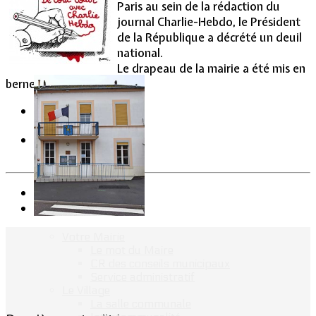
Paris au sein de la rédaction du
journal Charlie-Hebdo, le Président
Vie Municipale
de la République a décrété un deuil
national.
Le drapeau de la mairie a été mis en
berne pour trois jours.
Précédent
Suivant
Votre Mairie
Le mot du Maire
CR des conseils municipaux
Service administratif
Le Village
La salle communale