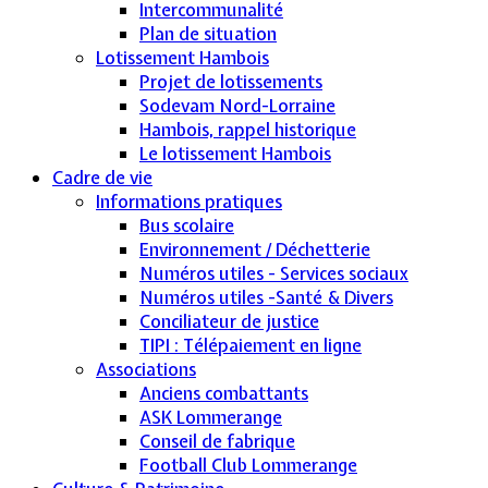
Intercommunalité
Plan de situation
Lotissement Hambois
Projet de lotissements
Sodevam Nord-Lorraine
Hambois, rappel historique
Le lotissement Hambois
Cadre de vie
Informations pratiques
Bus scolaire
Environnement / Déchetterie
Numéros utiles - Services sociaux
Numéros utiles -Santé & Divers
Conciliateur de justice
TIPI : Télépaiement en ligne
Associations
Anciens combattants
ASK Lommerange
Conseil de fabrique
Football Club Lommerange