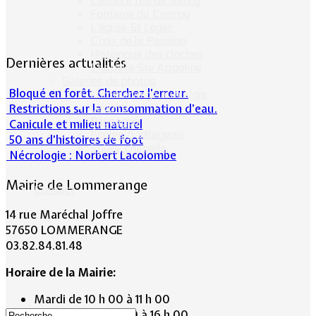
Calvaire rue de Sancy
Fontaine du Conroy
L'église St Léger
Croix de la Passion
Historique des cloches
Dernières actualités
Chapelle Ste Appoline
Galeries de photos
Bloqué en forêt. Cherchez l’erreur.
Lommerange autrefois
Restrictions sur la consommation d'eau.
Lavoirs
Paysages
Canicule et milieu naturel
Écoles & Villageois
50 ans d’histoires de foot
Église, chapelle...
Nécrologie : Norbert Lacolombe
Mairie de Lommerange
Contact
14 rue Maréchal Joffre
57650 LOMMERANGE
03.82.84.81.48
Horaire de la Mairie:
Mardi de 10 h 00 à 11 h 00
Mercredi de 14 h 00 à 16 h 00