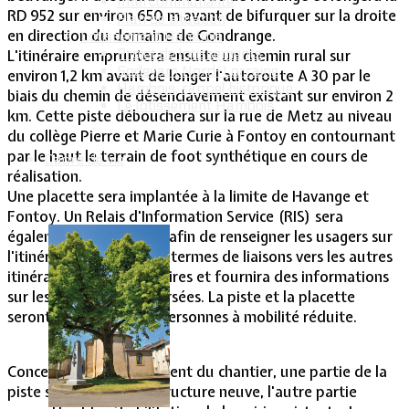
Intercommunalité
RD 952 sur environ 650 m avant de bifurquer sur la droite
Plan de situation
en direction du domaine de Gondrange.
Lotissement Hambois
Projet de lotissements
L'itinéraire empruntera ensuite un chemin rural sur
Sodevam Nord-Lorraine
environ 1,2 km avant de longer l'autoroute A 30 par le
Hambois, rappel historique
biais du chemin de désenclavement existant sur environ 2
Le lotissement Hambois
km. Cette piste débouchera sur la rue de Metz au niveau
du collège Pierre et Marie Curie à Fontoy en contournant
par le haut le terrain de foot synthétique en cours de
Cadre de vie
réalisation.
Une placette sera implantée à la limite de Havange et
Fontoy. Un Relais d'Information Service (RIS) sera
également mis en place afin de renseigner les usagers sur
l'itinéraire emprunté en termes de liaisons vers les autres
itinéraires communautaires et fournira des informations
sur les communes traversées. La piste et la placette
seront accessibles aux personnes à mobilité réduite.
Concernant le déroulement du chantier, une partie de la
piste sera réalisée en structure neuve, l'autre partie