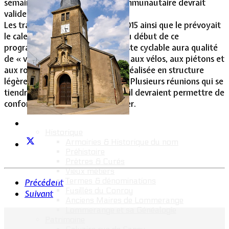
semaines. Le prochain conseil communautaire devrait
valider cet avant-projet.
Les travaux sont prévus début 2015 ainsi que le prévoyait
le calendrier annoncé par la CA au début de ce
programme de travaux. Cette piste cyclable aura qualité
de « voie verte » et sera ouverte aux vélos, aux piétons et
aux rollers. La piste devrait être réalisée en structure
légère sur une largeur de 2,50 m. Plusieurs réunions qui se
tiendront fin mars et courant avril devraient permettre de
conforter l'évolution de ce dossier.
Historique
Armoiries & Historique du nom
Préhistoire
Prêtres & Curés
Vieux métiers
Termes & dénominations
Précédent
Fusillés du Conroy
Suivant
Anciens Maires de Lommerange
Lommerange et sa Généalogie
Patrimoine