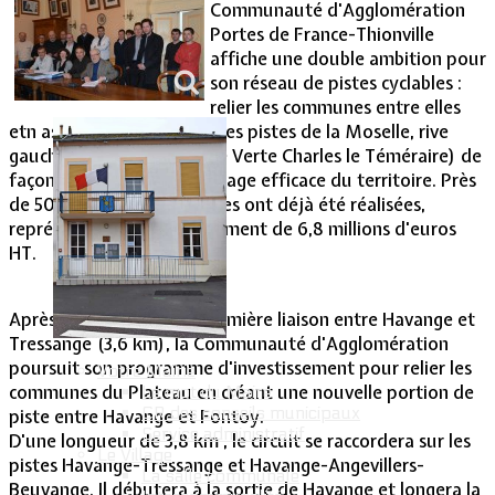
Communauté d'Agglomération
Portes de France-Thionville
Vie Municipale
affiche une double ambition pour
son réseau de pistes cyclables :
relier les communes entre elles
etn assurer la liaison avec les pistes de la Moselle, rive
gauche et rive droite (Voie Verte Charles le Téméraire) de
façon à constituer un maillage efficace du territoire. Près
de 50 km de pistes cyclables ont déjà été réalisées,
représentant un investissement de 6,8 millions d'euros
HT.
Après avoir réalisé une première liaison entre Havange et
Tressange (3,6 km), la Communauté d'Agglomération
poursuit son programme d'investissement pour relier les
Votre Mairie
communes du Plateau en créant une nouvelle portion de
Le mot du Maire
CR des conseils municipaux
piste entre Havange et Fontoy.
Service administratif
D'une longueur de 3,8 km , le circuit se raccordera sur les
Le Village
pistes Havange-Tressange et Havange-Angevillers-
La salle communale
Beuvange. Il débutera à la sortie de Havange et longera la