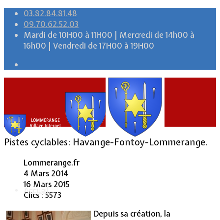
03.82.84.81.48
09.70.62.52.03
Mardi de 10H00 à 11H00 | Mercredi de 14h00 à
16h00 | Vendredi de 17H00 à 19H00
Pistes cyclables: Havange-Fontoy-Lommerange.
Lommerange.fr
4 Mars 2014
16 Mars 2015
Accueil
Clics : 5573
Depuis sa création, la