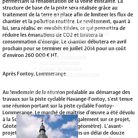
permettant la réhabilitation de la voirie existante. La
structure de base de la piste sera réalisée grâce au
Informations pratiques
traitement de la terre en place afin de limiteer les flux de
Bus scolaire
chantier et la pollution routière. Le revêtement, quant à
Environnement / Déchetterie
Numéros utiles - Services sociaux
lui, sera réalisé en enrobés tièdes, ce qui permettra de
Numéros utiles -Santé & Divers
réduire les émanations de CO2 et limitera la
Conciliateur de justice
consommation d'énergie. Le chantier débutera en avril
TIPI : Télépaiement en ligne
prochain pour se terminer en juillet 2014 pour un coût
Associations
d'environ 260 000 € HT.
Anciens combattants
ASK Lommerange
Conseil de fabrique
Après Fontoy, Lommerange.
Football Club Lommerange
Au lendemain de la réunion préalable au démarrage des
Culture & Patrimoine
travaux sur la piste cyclable Havange-Fontoy, s'est tenue
une réunion portant sur la piste cyclable Fontoy-
Lommerange. Le marché de maîtrise d'œuvre a été dévolu
à la Société Ingédia. Travaillent également sur ce projet,
Géotech et le Cabinet Carthage (géomètre). L'avant-
projet devrait être déterminé dans un délai de douze