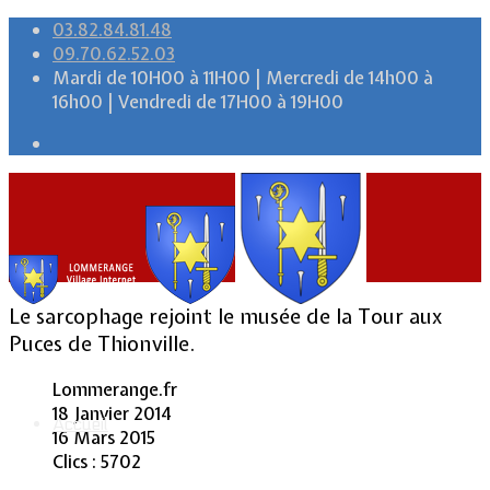
03.82.84.81.48
09.70.62.52.03
Mardi de 10H00 à 11H00 | Mercredi de 14h00 à
16h00 | Vendredi de 17H00 à 19H00
Le sarcophage rejoint le musée de la Tour aux
Puces de Thionville.
Lommerange.fr
18 Janvier 2014
Accueil
16 Mars 2015
Clics : 5702