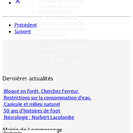
Calvaire rue de Sancy
Fontaine du Conroy
L'église St Léger
Croix de la Passion
Historique des cloches
Précédent
Chapelle Ste Appoline
Suivant
Galeries de photos
Lommerange autrefois
Lavoirs
Paysages
Écoles & Villageois
Église, chapelle...
Dernières actualités
Contact
Bloqué en forêt. Cherchez l’erreur.
Restrictions sur la consommation d'eau.
Canicule et milieu naturel
50 ans d’histoires de foot
Nécrologie : Norbert Lacolombe
Mairie de Lommerange