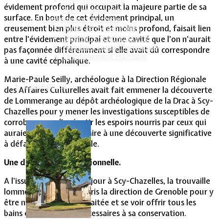
Intercommunalité
évidement profond qui occupait la majeure partie de sa
Plan de situation
surface. En bout de cet évidement principal, un
Lotissement Hambois
creusement bien plus étroit et moins profond, faisait lien
Projet de lotissements
Sodevam Nord-Lorraine
entre l'évidement principal et une cavité que l'on n'aurait
Hambois, rappel historique
pas façonnée différemment si elle avait dû correspondre
Le lotissement Hambois
à une cavité céphalique.
Marie-Paule Seilly, archéologue à la Direction Régionale
Cadre de vie
des Affaires Culturelles avait fait emmener la découverte
de Lommerange au dépôt archéologique de la Drac à Scy-
Chazelles pour y mener les investigations susceptibles de
corroborer ou d'anéantir les espoirs nourris par ceux qui
auraient aimé avoir affaire à une découverte significative
à défaut d'exceptionnelle.
Une découverte exceptionnelle.
A l'issue de son court séjour à Scy-Chazelles, la trouvaille
lommerangeoise avait pris la direction de Grenoble pour y
être nettoyée, datée, traitée et se voir offrir tous les
bains et traitements nécessaires à sa conservation.