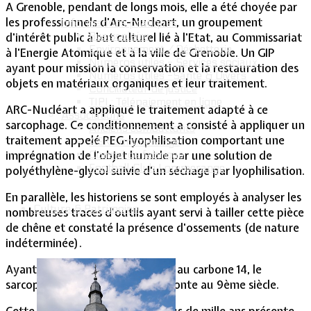
A Grenoble, pendant de longs mois, elle a été choyée par
les professionnels d'Arc-Nucleart, un groupement
Informations pratiques
Bus scolaire
d'intérêt public à but culturel lié à l'Etat, au Commissariat
Environnement / Déchetterie
à l'Energie Atomique et à la ville de Grenoble. Un GIP
Numéros utiles - Services sociaux
ayant pour mission la conservation et la restauration des
Numéros utiles -Santé & Divers
objets en matériaux organiques et leur traitement.
Conciliateur de justice
TIPI : Télépaiement en ligne
ARC-Nucléart a appliqué le traitement adapté à ce
Associations
sarcophage. Ce conditionnement a consisté à appliquer un
Anciens combattants
traitement appelé PEG-lyophilisation comportant une
ASK Lommerange
Conseil de fabrique
imprégnation de l'objet humide par une solution de
Football Club Lommerange
polyéthylène-glycol suivie d'un séchage par lyophilisation.
En parallèle, les historiens se sont employés à analyser les
Culture & Patrimoine
nombreuses traces d'outils ayant servi à tailler cette pièce
de chêne et constaté la présence d'ossements (de nature
indéterminée).
Ayant fait l'objet d'une datation au carbone 14, le
sarcophage de Lommerange remonte au 9ème siècle.