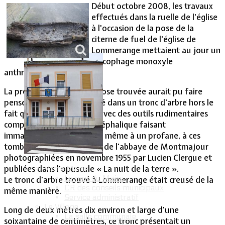
Début octobre 2008, les travaux
effectués dans la ruelle de l'église
Vie Municipale
à l'occasion de la pose de la
citerne de fuel de l'église de
Lommerange mettaient au jour un
sarcophage monoxyle
anthropomorphe
La première vision de la chose trouvée aurait pu faire
penser à un abreuvoir taillé dans un tronc d'arbre hors le
fait que la cavité creusée avec des outils rudimentaires
comportait un logement céphalique faisant
immanquablement penser, même à un profane, à ces
tombes anthropomorphes de l'abbaye de Montmajour
photographiées en novembre 1955 par Lucien Clergue et
publiées dans l'opuscule « La nuit de la terre ».
Votre Mairie
Le mot du Maire
Le tronc d'arbre trouvé à Lommerange était creusé de la
CR des conseils municipaux
même manière.
Service administratif
Le Village
Long de deux mètres dix environ et large d'une
La salle communale
soixantaine de centimètres, ce tronc présentait un