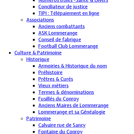
Conciliateur de justice
TIPI : Télépaiement en ligne
Associations
Anciens combattants
ASK Lommerange
Conseil de fabrique
Football Club Lommerange
Culture & Patrimoine
Historique
Armoiries & Historique du nom
Préhistoire
Prêtres & Curés
Vieux métiers
Termes & dénominations
Fusillés du Conroy
Anciens Maires de Lommerange
Lommerange et sa Généalogie
Patrimoine
Calvaire rue de Sancy
Fontaine du Conroy