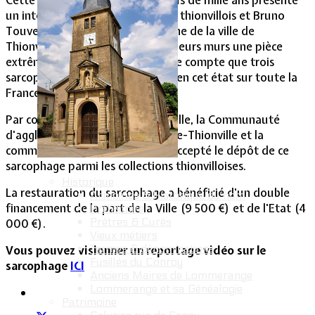
Cette pièce exceptionnelle de plus de mille ans présente
un intérêt évident pour le musée thionvillois et Bruno
Touveron, directeur du patrimoine de la ville de
Thionville, qui intègrent ainsi, en leurs murs une pièce
extrêmement rare puisque l'on ne compte que trois
sarcophages de cette époque et en cet état sur toute la
France.
Par convention, la ville de Thionville, la Communauté
d'agglomération Portes de France-Thionville et la
commune de Lommerange, ont accepté le dépôt de ce
sarcophage parmi les collections thionvilloises.
Historique
La restauration du sarcophage a bénéficié d'un double
Armoiries & Historique du nom
financement de la part de la Ville (9 500 €) et de l'Etat (4
Préhistoire
Prêtres & Curés
000 €).
Vieux métiers
Termes & dénominations
Vous pouvez visionner un reportage vidéo sur le
Fusillés du Conroy
sarcophage
ICI
Anciens Maires de Lommerange
Lommerange et sa Généalogie
Patrimoine