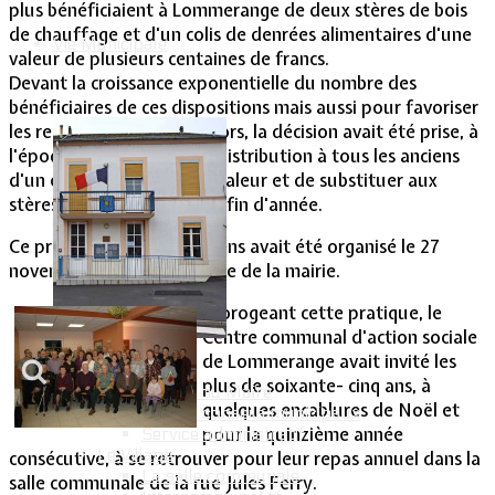
plus bénéficiaient à Lommerange de deux stères de bois
de chauffage et d'un colis de denrées alimentaires d'une
Vie Municipale
valeur de plusieurs centaines de francs.
Devant la croissance exponentielle du nombre des
bénéficiaires de ces dispositions mais aussi pour favoriser
les relations entre les seniors, la décision avait été prise, à
l'époque, de maintenir la distribution à tous les anciens
d'un colis minoré dans sa valeur et de substituer aux
stères de bois un repas de fin d'année.
Ce premier repas des anciens avait été organisé le 27
novembre 1999 dans la salle de la mairie.
Prorogeant cette pratique, le
Centre communal d'action sociale
de Lommerange avait invité les
Votre Mairie
plus de soixante- cinq ans, à
Le mot du Maire
quelques encablures de Noël et
CR des conseils municipaux
pour la quinzième année
Service administratif
Le Village
consécutive, à se retrouver pour leur repas annuel dans la
La salle communale
salle communale de la rue Jules Ferry.