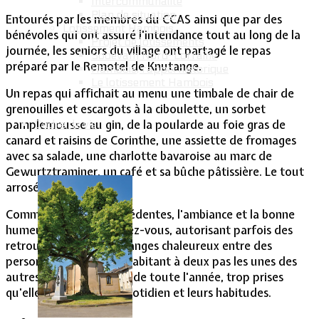
Intercommunalité
Plan de situation
Entourés par les membres du CCAS ainsi que par des
Lotissement Hambois
bénévoles qui ont assuré l'intendance tout au long de la
Projet de lotissements
journée, les seniors du village ont partagé le repas
Sodevam Nord-Lorraine
préparé par le Remotel de Knutange.
Hambois, rappel historique
Le lotissement Hambois
Un repas qui affichait au menu une timbale de chair de
grenouilles et escargots à la ciboulette, un sorbet
pamplemousse au gin, de la poularde au foie gras de
Cadre de vie
canard et raisins de Corinthe, une assiette de fromages
avec sa salade, une charlotte bavaroise au marc de
Gewurtztraminer, un café et sa bûche pâtissière. Le tout
arrosé de bons vins.
Comme les années précédentes, l'ambiance et la bonne
humeur furent au rendez-vous, autorisant parfois des
retrouvailles et des échanges chaleureux entre des
personnes qui, bien qu'habitant à deux pas les unes des
autres, ne se voient pas de toute l'année, trop prises
qu'elles sont par leur quotidien et leurs habitudes.