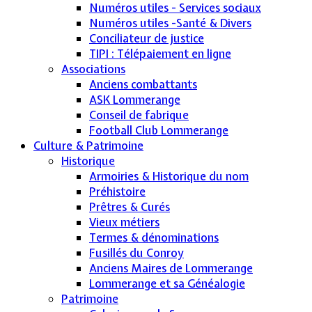
Numéros utiles - Services sociaux
Numéros utiles -Santé & Divers
Conciliateur de justice
TIPI : Télépaiement en ligne
Associations
Anciens combattants
ASK Lommerange
Conseil de fabrique
Football Club Lommerange
Culture & Patrimoine
Historique
Armoiries & Historique du nom
Préhistoire
Prêtres & Curés
Vieux métiers
Termes & dénominations
Fusillés du Conroy
Anciens Maires de Lommerange
Lommerange et sa Généalogie
Patrimoine