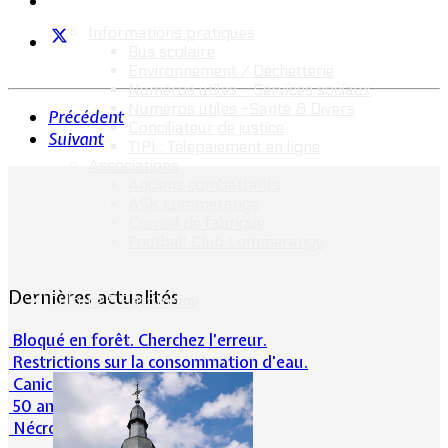
Informations pratiques
Bus scolaire
Environnement / Déchetterie
Numéros utiles - Services sociaux
Numéros utiles -Santé & Divers
Précédent
Conciliateur de justice
Suivant
TIPI : Télépaiement en ligne
Associations
Anciens combattants
ASK Lommerange
Conseil de fabrique
Football Club Lommerange
Dernières actualités
Culture & Patrimoine
Bloqué en forêt. Cherchez l’erreur.
Restrictions sur la consommation d'eau.
Canicule et milieu naturel
50 ans d’histoires de foot
Nécrologie : Norbert Lacolombe