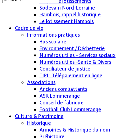
Projet de lotissements
Sodevam Nord-Lorraine
Hambois, rappel historique
Le lotissement Hambois
Cadre de vie
Informations pratiques
Bus scolaire
Environnement / Déchetterie
Numéros utiles - Services sociaux
Numéros utiles -Santé & Divers
Conciliateur de justice
TIPI : Télépaiement en ligne
Associations
Anciens combattants
ASK Lommerange
Conseil de fabrique
Football Club Lommerange
Culture & Patrimoine
Historique
Armoiries & Historique du nom
Préhistoire