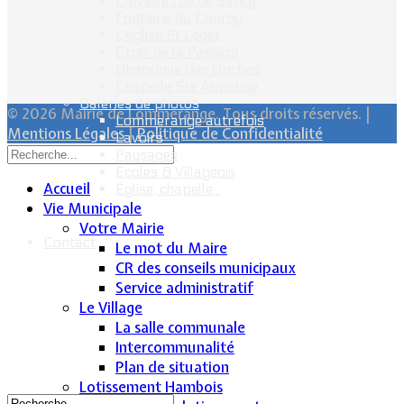
Calvaire rue de Sancy
Fontaine du Conroy
L'église St Léger
Croix de la Passion
Historique des cloches
Chapelle Ste Appoline
Galeries de photos
© 2026 Mairie de Lommerange. Tous droits réservés. |
Lommerange autrefois
Mentions Légales
|
Politique de Confidentialité
Lavoirs
Paysages
Écoles & Villageois
Accueil
Église, chapelle...
Vie Municipale
Votre Mairie
Contact
Le mot du Maire
CR des conseils municipaux
Service administratif
Le Village
La salle communale
Intercommunalité
Plan de situation
Lotissement Hambois