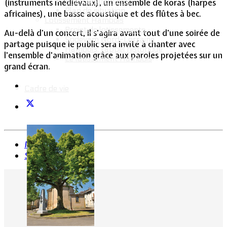
Intercommunalité
(instruments médiévaux), un ensemble de koras (harpes
Plan de situation
africaines), une basse acoustique et des flûtes à bec.
Lotissement Hambois
Projet de lotissements
Au-delà d'un concert, il s'agira avant tout d'une soirée de
Sodevam Nord-Lorraine
partage puisque le public sera invité à chanter avec
Hambois, rappel historique
l'ensemble d'animation grâce aux paroles projetées sur un
Le lotissement Hambois
grand écran.
Cadre de vie
Précédent
Suivant