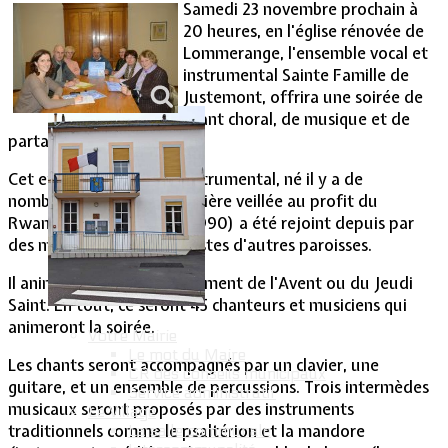
Samedi 23 novembre prochain à
20 heures, en l'église rénovée de
Vie Municipale
Lommerange, l'ensemble vocal et
instrumental Sainte Famille de
Justemont, offrira une soirée de
chant choral, de musique et de
partage.
Cet ensemble choral et instrumental, né il y a de
nombreuses années (première veillée au profit du
Rwanda dans les années 1990) a été rejoint depuis par
des musiciens et des choristes d'autres paroisses.
Il anime des veillées au moment de l'Avent ou du Jeudi
Saint. En tout, ce seront 45 chanteurs et musiciens qui
animeront la soirée.
Votre Mairie
Le mot du Maire
Les chants seront accompagnés par un clavier, une
CR des conseils municipaux
guitare, et un ensemble de percussions. Trois intermèdes
Service administratif
musicaux seront proposés par des instruments
Le Village
traditionnels comme le psaltérion et la mandore
La salle communale