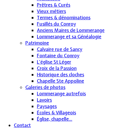
Prêtres & Curés
Vieux métiers
Termes & dénominations
Fusillés du Conroy
Anciens Maires de Lommerange
Lommerange et sa Généalogie
Patrimoine
Calvaire rue de Sancy
Fontaine du Conroy
L'église St Léger
Croix de la Passion
Historique des cloches
Chapelle Ste Appoline
Galeries de photos
Lommerange autrefois
Lavoirs
Paysages
Écoles & Villageois
Église, chapelle...
Contact