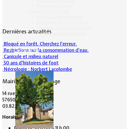
Intercommunalité
Plan de situation
Lotissement Hambois
Projet de lotissements
Sodevam Nord-Lorraine
Hambois, rappel historique
Dernières actualités
Le lotissement Hambois
Bloqué en forêt. Cherchez l’erreur.
Restrictions sur la consommation d'eau.
Cadre de vie
Canicule et milieu naturel
50 ans d’histoires de foot
Nécrologie : Norbert Lacolombe
Mairie de Lommerange
14 rue Maréchal Joffre
57650 LOMMERANGE
03.82.84.81.48
Horaire de la Mairie:
Mardi de 10 h 00 à 11 h 00