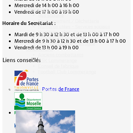
Mercredi de 14 h 00 à 16 h 00
Informations pratiques
Vendredi de 17 h 00 à 19 h 00
Bus scolaire
Environnement / Déchetterie
Horaire du Secrétariat :
Numéros utiles - Services sociaux
Numéros utiles -Santé & Divers
Mardi de 9 h 30 à 12 h 30 et de 13 h 00 à 17 h 00
Conciliateur de justice
Mercredi de 9 h 30 à 12 h 30 et de 13 h 00 à 17 h 00
TIPI : Télépaiement en ligne
Vendredi de 13 h 00 à 19 h 00
Associations
Anciens combattants
Liens conseillés
ASK Lommerange
Conseil de fabrique
Football Club Lommerange
Portes de France
Culture & Patrimoine
CG57