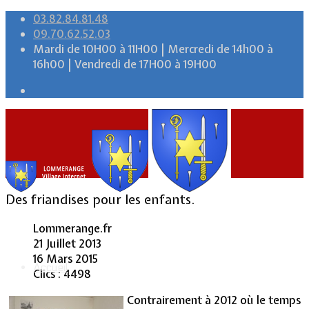
03.82.84.81.48
09.70.62.52.03
Mardi de 10H00 à 11H00 | Mercredi de 14h00 à
16h00 | Vendredi de 17H00 à 19H00
Des friandises pour les enfants.
Lommerange.fr
21 Juillet 2013
16 Mars 2015
Accueil
Clics : 4498
Contrairement à 2012 où le temps