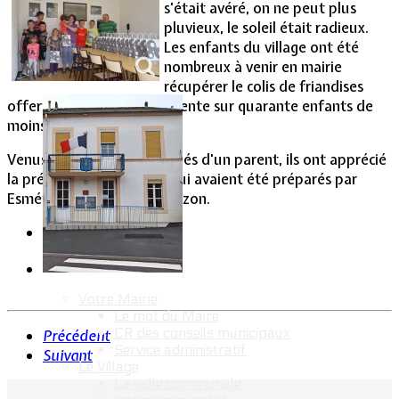
s'était avéré, on ne peut plus
pluvieux, le soleil était radieux.
Vie Municipale
Les enfants du village ont été
nombreux à venir en mairie
récupérer le colis de friandises
offert par la commune : trente sur quarante enfants de
moins de quatorze ans.
Venus seuls ou accompagnés d'un parent, ils ont apprécié
la présentation des colis qui avaient été préparés par
Esméralda et Jim Strappazzon.
Votre Mairie
Le mot du Maire
CR des conseils municipaux
Précédent
Service administratif
Suivant
Le Village
La salle communale