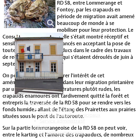
RD 58, entre Lommerange et
Fontoy, par les crapauds en
Vie Municipale
période de migration avait amené
beaucoup de monde à se
mobiliser pour leur protection. Le
Conseil Général de la Moselle s’était montré réceptif et
sensible aux arguments avancés en acceptant la pose de
toute une série de crapauducs dans le cadre des travaux
de recalibrage de la RD 58 qui s’étaient déroulés de juin à
septembre 2005.
On peut aujourd’hui mesurer l’intérêt de cet
aménagement. Contrariés dans leur migration printanière
par un temps et des températures plutôt rudes, les
crapauds enamourés ont tardivement quitté la forêt et
entrepris la traversée de la RD 58 pour se rendre vers les
Votre Mairie
fonds humides allant de l’étang des Prairettes aux prairies
Le mot du Maire
CR des conseils municipaux
situées sous le pont de l’autoroute.
Service administratif
Le Village
Sur la partie lommerangeoise de la RD 58 on peut voir,
La salle communale
entre le karting et l’amorce des crapauducs, de nombreux