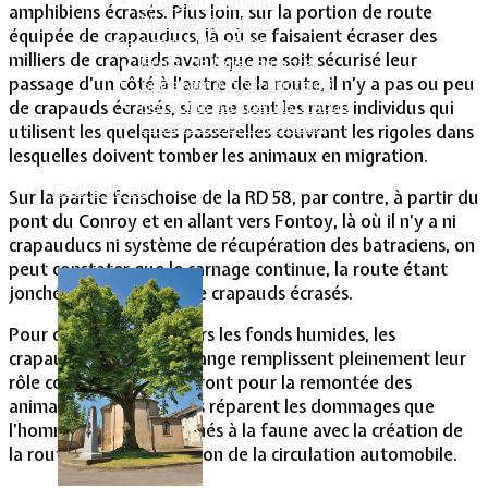
Intercommunalité
amphibiens écrasés. Plus loin, sur la portion de route
Plan de situation
équipée de crapauducs, là où se faisaient écraser des
Lotissement Hambois
milliers de crapauds avant que ne soit sécurisé leur
Projet de lotissements
passage d’un côté à l’autre de la route, il n’y a pas ou peu
Sodevam Nord-Lorraine
Hambois, rappel historique
de crapauds écrasés, si ce ne sont les rares individus qui
Le lotissement Hambois
utilisent les quelques passerelles couvrant les rigoles dans
lesquelles doivent tomber les animaux en migration.
Cadre de vie
Sur la partie fenschoise de la RD 58, par contre, à partir du
pont du Conroy et en allant vers Fontoy, là où il n’y a ni
crapauducs ni système de récupération des batraciens, on
peut constater que le carnage continue, la route étant
jonchée de centaines de crapauds écrasés.
Pour cette migration vers les fonds humides, les
crapauducs de Lommerange remplissent pleinement leur
rôle comme ils le rempliront pour la remontée des
animaux vers la forêt. Ils réparent les dommages que
l’homme avait occasionnés à la faune avec la création de
la route et l’intensification de la circulation automobile.