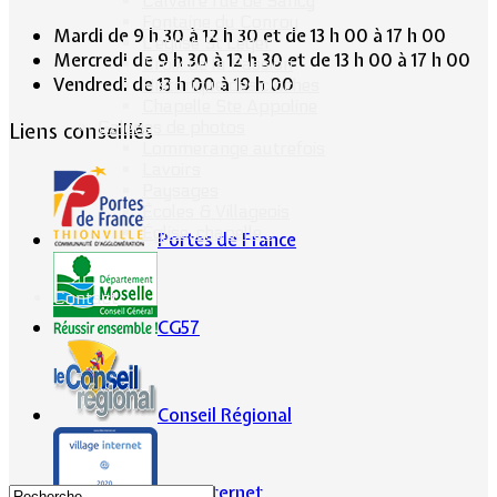
Calvaire rue de Sancy
Fontaine du Conroy
Mardi de 9 h 30 à 12 h 30 et de 13 h 00 à 17 h 00
L'église St Léger
Mercredi de 9 h 30 à 12 h 30 et de 13 h 00 à 17 h 00
Croix de la Passion
Vendredi de 13 h 00 à 19 h 00
Historique des cloches
Chapelle Ste Appoline
Galeries de photos
Liens conseillés
Lommerange autrefois
Lavoirs
Paysages
Écoles & Villageois
Église, chapelle...
Portes de France
Contact
CG57
Conseil Régional
Ville Internet