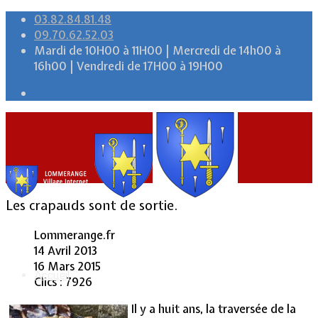
03.82.84.81.48
09.70.62.52.03
Mardi de 10H00 à 11H00 | Mercredi de 14h00 à
16h00 | Vendredi de 17H00 à 19H00
Les crapauds sont de sortie.
Lommerange.fr
14 Avril 2013
16 Mars 2015
Accueil
Clics : 7926
Il y a huit ans, la traversée de la