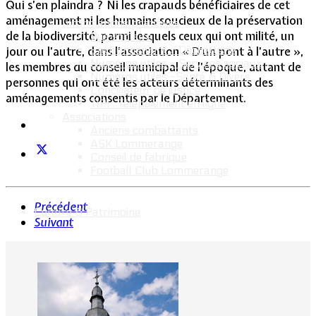
Qui s’en plaindra ? Ni les crapauds bénéficiaires de cet
aménagement ni les humains soucieux de la préservation
Informations pratiques
de la biodiversité, parmi lesquels ceux qui ont milité, un
Bus scolaire
Environnement / Déchetterie
jour ou l’autre, dans l’association « D’un pont à l’autre »,
Numéros utiles - Services sociaux
les membres du conseil municipal de l’époque, autant de
Numéros utiles -Santé & Divers
personnes qui ont été les acteurs déterminants des
Conciliateur de justice
aménagements consentis par le Département.
TIPI : Télépaiement en ligne
Associations
Anciens combattants
ASK Lommerange
Conseil de fabrique
Football Club Lommerange
Précédent
Culture & Patrimoine
Suivant