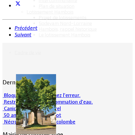
Intercommunalité
Plan de situation
Lotissement Hambois
Projet de lotissements
Sodevam Nord-Lorraine
Précédent
Hambois, rappel historique
Suivant
Le lotissement Hambois
Cadre de vie
Dernières actualités
Bloqué en forêt. Cherchez l’erreur.
Restrictions sur la consommation d'eau.
Canicule et milieu naturel
50 ans d’histoires de foot
Nécrologie : Norbert Lacolombe
Mairie de Lommerange