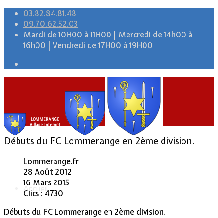
03.82.84.81.48
09.70.62.52.03
Mardi de 10H00 à 11H00 | Mercredi de 14h00 à
16h00 | Vendredi de 17H00 à 19H00
Débuts du FC Lommerange en 2ème division.
Lommerange.fr
28 Août 2012
16 Mars 2015
Accueil
Clics : 4730
Débuts du FC Lommerange en 2ème division.