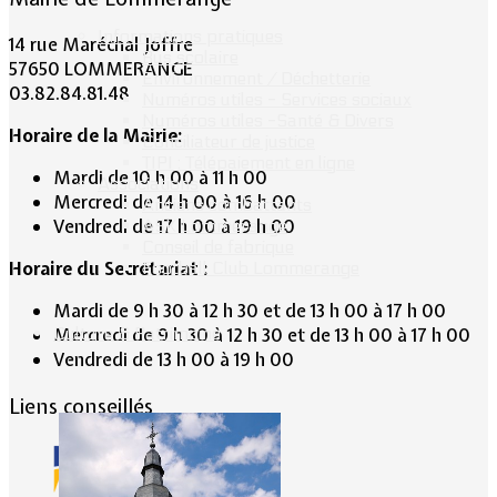
Informations pratiques
14 rue Maréchal Joffre
Bus scolaire
57650 LOMMERANGE
Environnement / Déchetterie
03.82.84.81.48
Numéros utiles - Services sociaux
Numéros utiles -Santé & Divers
Horaire de la Mairie:
Conciliateur de justice
TIPI : Télépaiement en ligne
Mardi de 10 h 00 à 11 h 00
Associations
Mercredi de 14 h 00 à 16 h 00
Anciens combattants
Vendredi de 17 h 00 à 19 h 00
ASK Lommerange
Conseil de fabrique
Horaire du Secrétariat :
Football Club Lommerange
Mardi de 9 h 30 à 12 h 30 et de 13 h 00 à 17 h 00
Culture & Patrimoine
Mercredi de 9 h 30 à 12 h 30 et de 13 h 00 à 17 h 00
Vendredi de 13 h 00 à 19 h 00
Liens conseillés