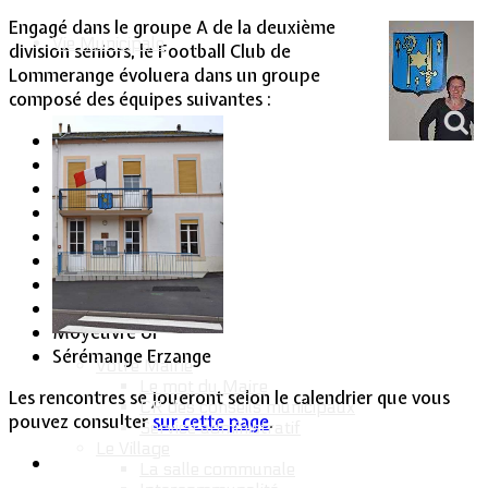
Engagé dans le groupe A de la deuxième
Vie Municipale
division seniors, le Football Club de
Lommerange évoluera dans un groupe
composé des équipes suivantes :
Algrange AS 2
Aumetz Us
Boulange Us
Fameck Es 2
Florange As 2
Hayange Fc 2
Lommerange
Marange Es 2
Moyeuvre Ul
Sérémange Erzange
Votre Mairie
Le mot du Maire
Les rencontres se joueront selon le calendrier que vous
CR des conseils municipaux
pouvez consulter
sur cette page
.
Service administratif
Le Village
La salle communale