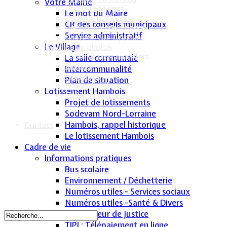
Votre Mairie
L'église St Léger
Le mot du Maire
Croix de la Passion
CR des conseils municipaux
Historique des cloches
Service administratif
Chapelle Ste Appoline
Le Village
Galeries de photos
Lommerange autrefois
La salle communale
Lavoirs
Intercommunalité
Paysages
Plan de situation
Écoles & Villageois
Lotissement Hambois
Église, chapelle...
Projet de lotissements
Sodevam Nord-Lorraine
Hambois, rappel historique
Contact
Le lotissement Hambois
Cadre de vie
Informations pratiques
Bus scolaire
Environnement / Déchetterie
Numéros utiles - Services sociaux
Numéros utiles -Santé & Divers
Conciliateur de justice
TIPI : Télépaiement en ligne