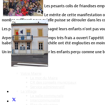
Vie Municipale
Les pesants colis de friandises em
Le mérite de cette manifestation o
nombre suffisant pour qu'elle puisse se dérouler dans les co
Les parents qui ont accompagné leurs enfants n'ont pas vou
Arpenter les rues par un temps très frais a ouvert l'appétit d
Isabelle, Betty, Mireille, Michèle ont été englouties en moin
Un instant de bonheur pour les enfants perçu comme une bel
Votre Mairie
Le mot du Maire
CR des conseils municipaux
Service administratif
Le Village
La salle communale
Intercommunalité
Plan de situation