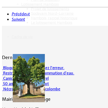
Lotissement Hambois
Projet de lotissements
Sodevam Nord-Lorraine
Précédent
Hambois, rappel historique
Suivant
Le lotissement Hambois
Cadre de vie
Dernières actualités
Bloqué en forêt. Cherchez l’erreur.
Restrictions sur la consommation d'eau.
Canicule et milieu naturel
50 ans d’histoires de foot
Nécrologie : Norbert Lacolombe
Mairie de Lommerange