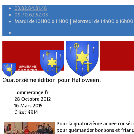
03.82.84.81.48
09.70.62.52.03
Mardi de 10H00 à 11H00 | Mercredi de 14h00 à 16h00
Quatorzième édition pour Halloween.
Lommerange.fr
28 Octobre 2012
16 Mars 2015
Accueil
Clics : 4914
Pour la quatorzième année consécut
pour quémander bonbons et friandis