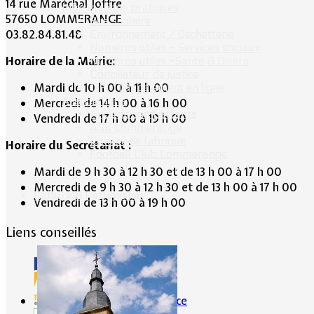
14 rue Maréchal Joffre
Informations pratiques
57650 LOMMERANGE
Bus scolaire
03.82.84.81.48
Environnement / Déchetterie
Numéros utiles - Services sociaux
Horaire de la Mairie:
Numéros utiles -Santé & Divers
Conciliateur de justice
Mardi de 10 h 00 à 11 h 00
TIPI : Télépaiement en ligne
Associations
Mercredi de 14 h 00 à 16 h 00
Anciens combattants
Vendredi de 17 h 00 à 19 h 00
ASK Lommerange
Conseil de fabrique
Horaire du Secrétariat :
Football Club Lommerange
Mardi de 9 h 30 à 12 h 30 et de 13 h 00 à 17 h 00
Mercredi de 9 h 30 à 12 h 30 et de 13 h 00 à 17 h 00
Culture & Patrimoine
Vendredi de 13 h 00 à 19 h 00
Liens conseillés
Portes de France