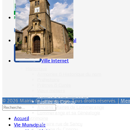
CG57
Conseil Régional
Ville Internet
Historique
Armoiries & Historique du nom
Préhistoire
Prêtres & Curés
Vieux métiers
Termes & dénominations
© 2026 Mairie de Lommerange. Tous droits réservés. |
Ment
Fusillés du Conroy
Anciens Maires de Lommerange
Lommerange et sa Généalogie
Accueil
Patrimoine
Calvaire rue de Sancy
Vie Municipale
Fontaine du Conroy