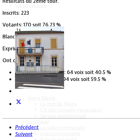
Résultats du 2ème tour.
Vie Municipale
Inscrits: 223
Votants: 170 soit 76.23 %
Blancs/nuls: 12
Exprimés: 158
Ont obtenu :
François HOLLANDE
: 64 voix soit 40.5 %
Nicolas SARKOZY
: 94 voix soit 59.5 %
Votre Mairie
Le mot du Maire
CR des conseils municipaux
Service administratif
Le Village
Précédent
La salle communale
Intercommunalité
Suivant
Plan de situation