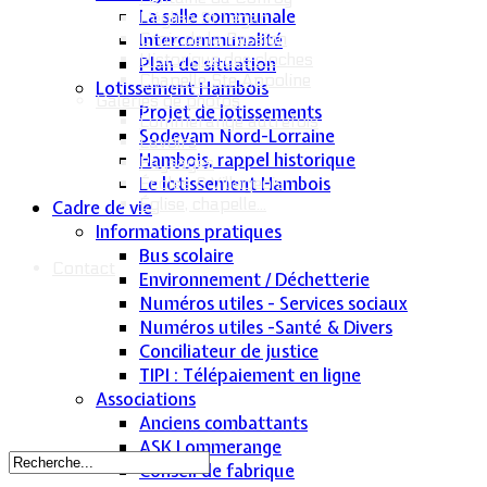
La salle communale
L'église St Léger
Intercommunalité
Croix de la Passion
Historique des cloches
Plan de situation
Chapelle Ste Appoline
Lotissement Hambois
Galeries de photos
Projet de lotissements
Lommerange autrefois
Sodevam Nord-Lorraine
Lavoirs
Hambois, rappel historique
Paysages
Le lotissement Hambois
Écoles & Villageois
Église, chapelle...
Cadre de vie
Informations pratiques
Bus scolaire
Contact
Environnement / Déchetterie
Numéros utiles - Services sociaux
Numéros utiles -Santé & Divers
Conciliateur de justice
TIPI : Télépaiement en ligne
Associations
Anciens combattants
ASK Lommerange
Conseil de fabrique