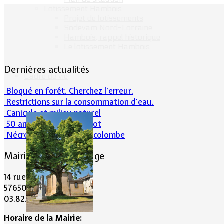
Lotissement Hambois
Projet de lotissements
Sodevam Nord-Lorraine
Hambois, rappel historique
Le lotissement Hambois
Dernières actualités
Cadre de vie
Bloqué en forêt. Cherchez l’erreur.
Restrictions sur la consommation d'eau.
Canicule et milieu naturel
50 ans d’histoires de foot
Nécrologie : Norbert Lacolombe
Mairie de Lommerange
14 rue Maréchal Joffre
57650 LOMMERANGE
03.82.84.81.48
Horaire de la Mairie: