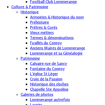
Football Club Lommerange
Culture & Patrimoine
Historique
Armoiries & Historique du nom
Préhistoire
Prêtres & Curés
Vieux métiers
Termes & dénominations
Fusillés du Conroy
Anciens Maires de Lommerange
Lommerange et sa Généalogie
Patrimoine
Calvaire rue de Sancy
Fontaine du Conroy
L'église St Léger
Croix de la Passion
Historique des cloches
Chapelle Ste Appoline
Galeries de photos
Lommerange autrefois
Lavoirs