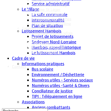
Calvaire rue de Sancy
Service administratif
Fontaine du Conroy
Le Village
L'église St Léger
La salle communale
Croix de la Passion
Historique des cloches
Intercommunalité
Chapelle Ste Appoline
Plan de situation
Galeries de photos
Lotissement Hambois
Lommerange autrefois
Projet de lotissements
Lavoirs
Sodevam Nord-Lorraine
Paysages
Hambois, rappel historique
Écoles & Villageois
Église, chapelle...
Le lotissement Hambois
Cadre de vie
Informations pratiques
Contact
Bus scolaire
Environnement / Déchetterie
Numéros utiles - Services sociaux
Numéros utiles -Santé & Divers
Conciliateur de justice
TIPI : Télépaiement en ligne
Associations
Anciens combattants