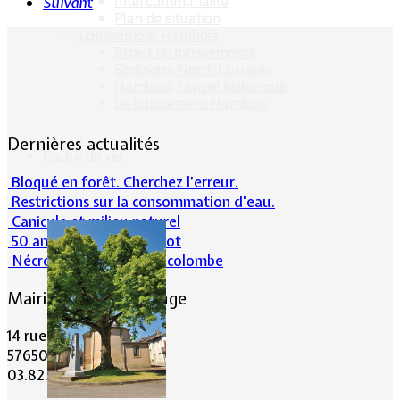
Intercommunalité
Suivant
Plan de situation
Lotissement Hambois
Projet de lotissements
Sodevam Nord-Lorraine
Hambois, rappel historique
Le lotissement Hambois
Dernières actualités
Cadre de vie
Bloqué en forêt. Cherchez l’erreur.
Restrictions sur la consommation d'eau.
Canicule et milieu naturel
50 ans d’histoires de foot
Nécrologie : Norbert Lacolombe
Mairie de Lommerange
14 rue Maréchal Joffre
57650 LOMMERANGE
03.82.84.81.48