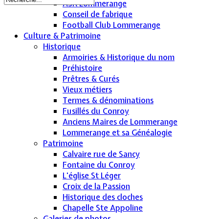
ASK Lommerange
Conseil de fabrique
Football Club Lommerange
Culture & Patrimoine
Historique
Armoiries & Historique du nom
Préhistoire
Prêtres & Curés
Vieux métiers
Termes & dénominations
Fusillés du Conroy
Anciens Maires de Lommerange
Lommerange et sa Généalogie
Patrimoine
Calvaire rue de Sancy
Fontaine du Conroy
L'église St Léger
Croix de la Passion
Historique des cloches
Chapelle Ste Appoline
Galeries de photos