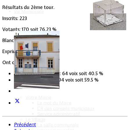
Résultats du 2ème tour.
Vie Municipale
Inscrits: 223
Votants: 170 soit 76.23 %
Blancs/nuls: 12
Exprimés: 158
Ont obtenu :
François HOLLANDE
: 64 voix soit 40.5 %
Nicolas SARKOZY
: 94 voix soit 59.5 %
Votre Mairie
Le mot du Maire
CR des conseils municipaux
Service administratif
Le Village
Précédent
La salle communale