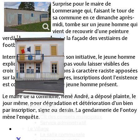
Surprise pour le maire de
Lommerange qui, faisant le tour de
Vie Municipale
sa commune en ce dimanche après-
midi, tombe sur un jeune homme qui
vient de recouvrir d'une peinture
verdâtre, de larges pans de la façade des vestiaires de
football.
Interrogé sur les raisons de son initiative, le jeune homme
explique au maire qu'il n'a pas voulu laisser visibles des
croix gammées et inscriptions à caractère raciste apposées
sur la façade de ces vestiaires, inscriptions dont l'existence
est confirmée par un autre jeune homme présent.
Le maire de la commune, René André, a déposé plainte, le
jour même, pour dégradation et détérioration d'un bien
Votre Mairie
par inscription, signe ou dessin. La gendarmerie de Fontoy
Le mot du Maire
mène l'enquête.
CR des conseils municipaux
Service administratif
Le Village
La salle communale