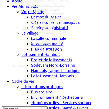
Calvaire rue de Sancy
Accueil
Fontaine du Conroy
Vie Municipale
L'église St Léger
Votre Mairie
Croix de la Passion
Le mot du Maire
Historique des cloches
CR des conseils municipaux
Chapelle Ste Appoline
Service administratif
Galeries de photos
Lommerange autrefois
Le Village
Lavoirs
La salle communale
Paysages
Intercommunalité
Écoles & Villageois
Plan de situation
Église, chapelle...
Lotissement Hambois
Projet de lotissements
Sodevam Nord-Lorraine
Contact
Hambois, rappel historique
Le lotissement Hambois
Cadre de vie
Informations pratiques
Bus scolaire
Environnement / Déchetterie
Numéros utiles - Services sociaux
Numéros utiles -Santé & Divers