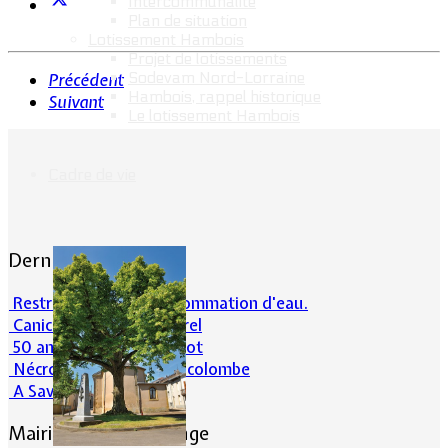
Intercommunalité
Plan de situation
Lotissement Hambois
Projet de lotissements
Sodevam Nord-Lorraine
Précédent
Hambois, rappel historique
Suivant
Le lotissement Hambois
Cadre de vie
Dernières actualités
Restrictions sur la consommation d'eau.
Canicule et milieu naturel
50 ans d’histoires de foot
Nécrologie : Norbert Lacolombe
A Savoir-Juin 2026
Mairie de Lommerange