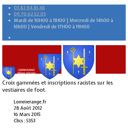
03.82.84.81.48
09.70.62.52.03
Mardi de 10H00 à 11H00 | Mercredi de 14h00 à
16h00 | Vendredi de 17H00 à 19H00
Croix gammées et inscriptions racistes sur les
vestiaires de foot.
Lommerange.fr
28 Août 2012
Accueil
16 Mars 2015
Clics : 5353