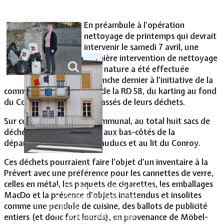
Vie Municipale
En préambule à l'opération
nettoyage de printemps qui devrait
intervenir le samedi 7 avril, une
première intervention de nettoyage
de la nature a été effectuée
dimanche dernier à l'initiative de la
commune. Les deux côtés de la RD 58, du karting au fond
du Conroy, ont été débarrassés de leurs déchets.
Sur cette partie du ban communal, au total huit sacs de
déchets ont été soustraits aux bas-côtés de la
départementale, aux crapauducs et au lit du Conroy.
Ces déchets pourraient faire l'objet d'un inventaire à la
Votre Mairie
Prévert avec une préférence pour les cannettes de verre,
Le mot du Maire
celles en métal, les paquets de cigarettes, les emballages
CR des conseils municipaux
MacDo et la présence d'objets inattendus et insolites
Service administratif
comme une pendule de cuisine, des ballots de publicité
Le Village
La salle communale
entiers (et donc fort lourds), en provenance de Möbel-