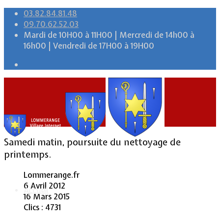
03.82.84.81.48
09.70.62.52.03
Mardi de 10H00 à 11H00 | Mercredi de 14h00 à
16h00 | Vendredi de 17H00 à 19H00
Samedi matin, poursuite du nettoyage de
printemps.
Lommerange.fr
6 Avril 2012
Accueil
16 Mars 2015
Clics : 4731