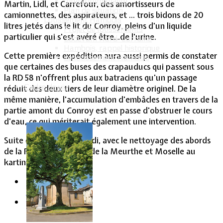
Intercommunalité
Martin, Lidl, et Carrefour, des amortisseurs de
Plan de situation
camionnettes, des aspirateurs, et ... trois bidons de 20
Lotissement Hambois
litres jetés dans le lit du Conroy, pleins d'un liquide
Projet de lotissements
particulier qui s'est avéré être...de l'urine.
Sodevam Nord-Lorraine
Hambois, rappel historique
Cette première expédition aura aussi permis de constater
Le lotissement Hambois
que certaines des buses des crapauducs qui passent sous
la RD 58 n'offrent plus aux batraciens qu'un passage
Cadre de vie
réduit des deux tiers de leur diamètre originel. De la
même manière, l'accumulation d'embâcles en travers de la
partie amont du Conroy est en passe d'obstruer le cours
d'eau, ce qui mériterait également une intervention.
Suite de l'épisode samedi, avec le nettoyage des abords
de la RD 58 de la limite de la Meurthe et Moselle au
karting.