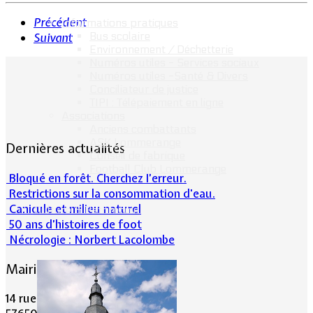
Précédent
Informations pratiques
Bus scolaire
Suivant
Environnement / Déchetterie
Numéros utiles - Services sociaux
Numéros utiles -Santé & Divers
Conciliateur de justice
TIPI : Télépaiement en ligne
Associations
Anciens combattants
ASK Lommerange
Dernières actualités
Conseil de fabrique
Football Club Lommerange
Bloqué en forêt. Cherchez l’erreur.
Restrictions sur la consommation d'eau.
Canicule et milieu naturel
Culture & Patrimoine
50 ans d’histoires de foot
Nécrologie : Norbert Lacolombe
Mairie de Lommerange
14 rue Maréchal Joffre