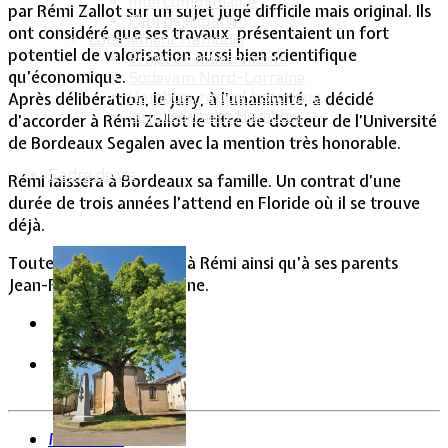
Intercommunalité
par Rémi Zallot sur un sujet jugé difficile mais original. Ils
Plan de situation
ont considéré que ses travaux présentaient un fort
Lotissement Hambois
potentiel de valorisation aussi bien scientifique
Projet de lotissements
qu’économique.
Sodevam Nord-Lorraine
Hambois, rappel historique
Après délibération, le jury, à l’unanimité, a décidé
Le lotissement Hambois
d’accorder à Rémi Zallot le titre de docteur de l’Université
de Bordeaux Segalen avec la mention très honorable.
Cadre de vie
Rémi laissera à Bordeaux sa famille. Un contrat d’une
durée de trois années l’attend en Floride où il se trouve
déjà.
Toutes nos félicitations à Rémi ainsi qu’à ses parents
Jean-François et Catherine.
Précédent