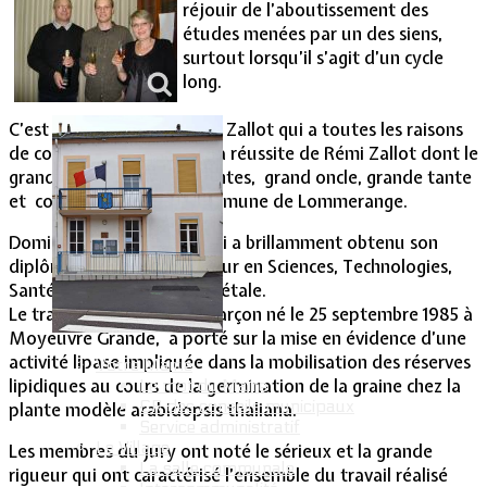
réjouir de l’aboutissement des
études menées par un des siens,
Vie Municipale
surtout lorsqu’il s’agit d’un cycle
long.
C’est le cas dans la famille Zallot qui a toutes les raisons
de considérer avec fierté la réussite de Rémi Zallot dont le
grand-père, l’oncle, les tantes, grand oncle, grande tante
et cousins habitent la commune de Lommerange.
Domicilié à Bordeaux, Rémi a brillamment obtenu son
diplôme national de docteur en Sciences, Technologies,
Santé, option Biologie végétale.
Le travail de thèse de ce garçon né le 25 septembre 1985 à
Moyeuvre Grande, a porté sur la mise en évidence d’une
activité lipase impliquée dans la mobilisation des réserves
Votre Mairie
lipidiques au cours de la germination de la graine chez la
Le mot du Maire
CR des conseils municipaux
plante modèle arabidopsis thaliana.
Service administratif
Le Village
Les membres du jury ont noté le sérieux et la grande
La salle communale
rigueur qui ont caractérisé l’ensemble du travail réalisé