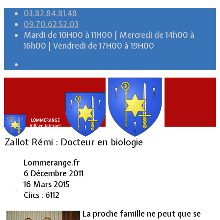
03.82.84.81.48
09.70.62.52.03
Mardi de 10H00 à 11H00 | Mercredi de 14h00 à
16h00 | Vendredi de 17H00 à 19H00
Zallot Rémi : Docteur en biologie
Lommerange.fr
6 Décembre 2011
16 Mars 2015
Accueil
Clics : 6112
La proche famille ne peut que se