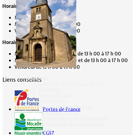
Horaire de la Mairie:
Mardi de 10 h 00 à 11 h 00
Mercredi de 14 h 00 à 16 h 00
Vendredi de 17 h 00 à 19 h 00
Horaire du Secrétariat :
Mardi de 9 h 30 à 12 h 30 et de 13 h 00 à 17 h 00
Mercredi de 9 h 30 à 12 h 30 et de 13 h 00 à 17 h 00
Vendredi de 13 h 00 à 19 h 00
Historique
Liens conseillés
Armoiries & Historique du nom
Préhistoire
Prêtres & Curés
Vieux métiers
Termes & dénominations
Portes de France
Fusillés du Conroy
Anciens Maires de Lommerange
Lommerange et sa Généalogie
Patrimoine
CG57