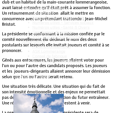
club et un habitué de la main-courante lommerangeoise,
avait laissé entendre qu’il était prêt à assumer la fonction.
Informations pratiques
Un retournement de situation allait le mettre en
Bus scolaire
Environnement / Déchetterie
concurrence avec un prétendant inattendu : Jean-Michel
Numéros utiles - Services sociaux
Bristot.
Numéros utiles -Santé & Divers
Conciliateur de justice
La présidente se conformant à la mission confiée par le
TIPI : Télépaiement en ligne
comité nouvellement élu déclinait le nom des deux
Associations
postulants sur lesquels elle invitait joueurs et comité à se
Anciens combattants
prononcer.
ASK Lommerange
Conseil de fabrique
Gênés aux entournures, les joueurs allaient voter pour
Football Club Lommerange
l’un ou pour l’autre des candidats proposés. Les joueurs
et les joueurs-dirigeants allaient annoncer leur démission
Culture & Patrimoine
selon que l’un ou l’autre serait retenu.
Une situation très délicate. Une situation qui du fait de
son intensité émotionnelle et des enjeux ne permettait
pas de trouver réponse à la question du futur entraîneur.
Une réponse et une solution qui restent à venir.
La première tâche de la nouvelle présidente sera de