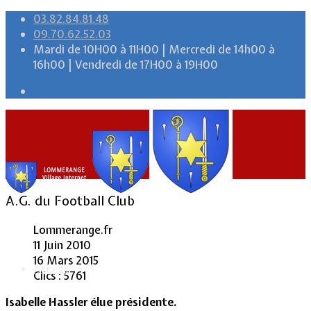
03.82.84.81.48
09.70.62.52.03
Mardi de 10H00 à 11H00 | Mercredi de 14h00 à
16h00 | Vendredi de 17H00 à 19H00
A.G. du Football Club
Lommerange.fr
11 Juin 2010
16 Mars 2015
Accueil
Clics : 5761
Isabelle Hassler élue présidente.