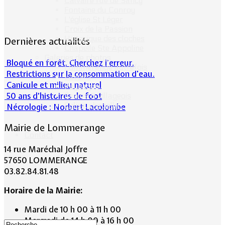
Calvaire rue de Sancy
Fontaine du Conroy
L'église St Léger
Croix de la Passion
Historique des cloches
Dernières actualités
Chapelle Ste Appoline
Galeries de photos
Bloqué en forêt. Cherchez l’erreur.
Lommerange autrefois
Restrictions sur la consommation d'eau.
Lavoirs
Canicule et milieu naturel
Paysages
50 ans d’histoires de foot
Écoles & Villageois
Église, chapelle...
Nécrologie : Norbert Lacolombe
Mairie de Lommerange
Contact
14 rue Maréchal Joffre
57650 LOMMERANGE
03.82.84.81.48
Horaire de la Mairie:
Mardi de 10 h 00 à 11 h 00
Mercredi de 14 h 00 à 16 h 00