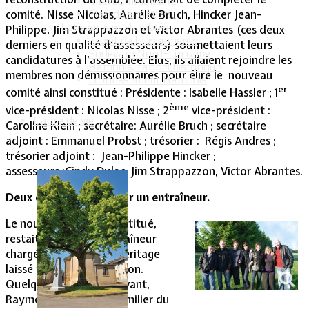
Intercommunalité
comité. Nisse Nicolas, Aurélie Bruch, Hincker Jean-
Plan de situation
Lotissement Hambois
Philippe, Jim Strappazzon et Victor Abrantes (ces deux
Projet de lotissements
derniers en qualité d’assesseurs) soumettaient leurs
Sodevam Nord-Lorraine
candidatures à l’assemblée. Elus, ils allaient rejoindre les
Hambois, rappel historique
membres non démissionnaires pour élire le nouveau
Le lotissement Hambois
er
comité ainsi constitué : Présidente : Isabelle Hassler ; 1
ème
vice-président : Nicolas Nisse ; 2
vice-président :
Cadre de vie
Caroline Klein ; secrétaire: Aurélie Bruch ; secrétaire
adjoint : Emmanuel Probst ; trésorier : Régis Andres ;
trésorier adjoint : Jean-Philippe Hincker ;
assesseurs :Cindy Dulac, Jim Strappazzon, Victor Abrantes.
Deux candidatures pour un entraîneur.
Le nouveau comité constitué,
restait à désigner l’entraîneur
chargé de reprendre l’héritage
laissé par Jim Strappazzon.
Quelque temps auparavant,
Raymond Martel, un familier du