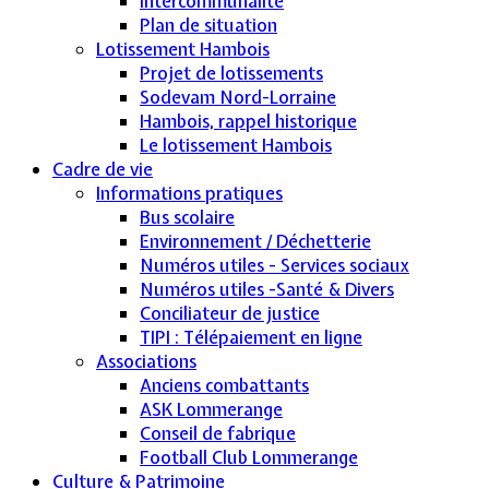
Intercommunalité
Plan de situation
Lotissement Hambois
Projet de lotissements
Sodevam Nord-Lorraine
Hambois, rappel historique
Le lotissement Hambois
Cadre de vie
Informations pratiques
Bus scolaire
Environnement / Déchetterie
Numéros utiles - Services sociaux
Numéros utiles -Santé & Divers
Conciliateur de justice
TIPI : Télépaiement en ligne
Associations
Anciens combattants
ASK Lommerange
Conseil de fabrique
Football Club Lommerange
Culture & Patrimoine