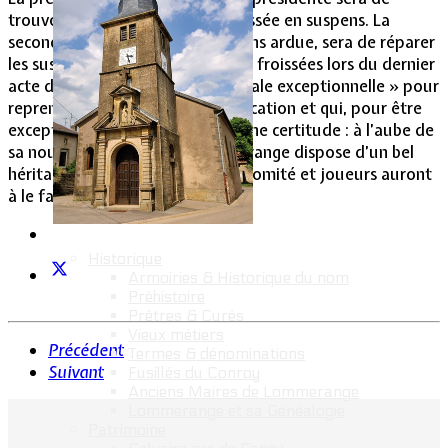
trouver réponse à la question laissée en suspens. La
seconde, et peut-être pas la moins ardue, sera de réparer
les susceptibilités qui ont pu être froissées lors du dernier
acte de cette « assemblée générale exceptionnelle » pour
reprendre les termes de la convocation et qui, pour être
exceptionnelle le fut vraiment. Une certitude : à l’aube de
sa nouvelle saison, le F.C.Lommerange dispose d’un bel
héritage et d’un fort potentiel. Comité et joueurs auront
à le faire prospérer.
Historique
Armoiries & Historique du nom
Préhistoire
Prêtres & Curés
Vieux métiers
Précédent
Termes & dénominations
Suivant
Fusillés du Conroy
Anciens Maires de Lommerange
Lommerange et sa Généalogie
Patrimoine