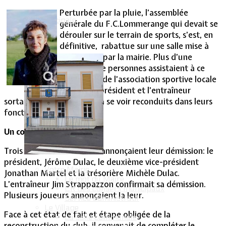
Perturbée par la pluie, l’assemblée
Vie Municipale
générale du F.C.Lommerange qui devait se
dérouler sur le terrain de sports, s’est, en
définitive, rabattue sur une salle mise à
disposition par la mairie. Plus d’une
trentaine de personnes assistaient à ce
temps fort de l’association sportive locale
qui a vu le président et l’entraîneur
sortants renoncer chacun à se voir reconduits dans leurs
fonctions respectives.
Un comité renouvelé.
Trois membres du comité annonçaient leur démission: le
président, Jérôme Dulac, le deuxième vice-président
Votre Mairie
Jonathan Martel et la trésorière Michèle Dulac.
Le mot du Maire
L’entraîneur Jim Strappazzon confirmait sa démission.
CR des conseils municipaux
Plusieurs joueurs annonçaient la leur.
Service administratif
Le Village
Face à cet état de fait et étape obligée de la
La salle communale
reconstruction du club, il convenait de compléter le