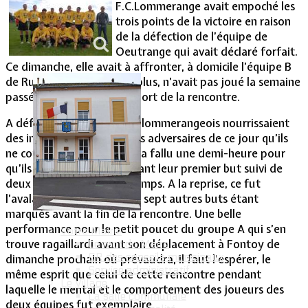
F.C.Lommerange avait empoché les
trois points de la victoire en raison
Vie Municipale
de la défection de l’équipe de
Oeutrange qui avait déclaré forfait.
Ce dimanche, elle avait à affronter, à domicile l’équipe B
de Russange qui, elle non plus, n’avait pas joué la semaine
passée en obtenant un report de la rencontre.
A défaut d’inquiétude, les lommerangeois nourrissaient
des interrogations sur leurs adversaires de ce jour qu’ils
ne connaissaient pas. Il aura fallu une demi-heure pour
qu’ils se libèrent en marquant leur premier but suivi de
deux autres avant la mi-temps. A la reprise, ce fut
l’avalanche de réalisations, sept autres buts étant
marqués avant la fin de la rencontre. Une belle
performance pour le petit poucet du groupe A qui s’en
Votre Mairie
trouve ragaillardi avant son déplacement à Fontoy de
Le mot du Maire
CR des conseils municipaux
dimanche prochain où prévaudra, il faut l’espérer, le
Service administratif
même esprit que celui de cette rencontre pendant
Le Village
laquelle le mental et le comportement des joueurs des
La salle communale
deux équipes fut exemplaire.