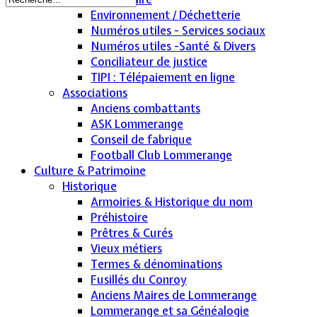
Environnement / Déchetterie
Numéros utiles - Services sociaux
Numéros utiles -Santé & Divers
Conciliateur de justice
TIPI : Télépaiement en ligne
Associations
Anciens combattants
ASK Lommerange
Conseil de fabrique
Football Club Lommerange
Culture & Patrimoine
Historique
Armoiries & Historique du nom
Préhistoire
Prêtres & Curés
Vieux métiers
Termes & dénominations
Fusillés du Conroy
Anciens Maires de Lommerange
Lommerange et sa Généalogie