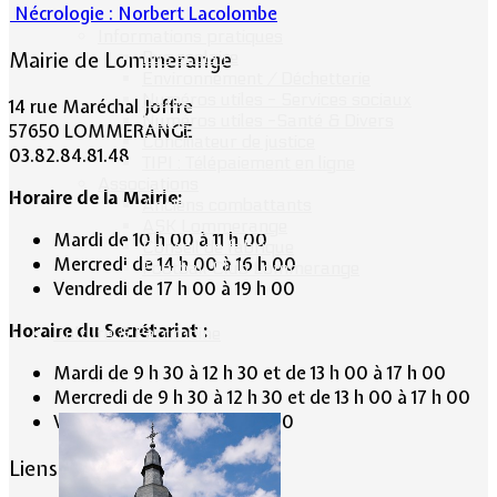
Nécrologie : Norbert Lacolombe
Informations pratiques
Mairie de Lommerange
Bus scolaire
Environnement / Déchetterie
Numéros utiles - Services sociaux
14 rue Maréchal Joffre
Numéros utiles -Santé & Divers
57650 LOMMERANGE
Conciliateur de justice
03.82.84.81.48
TIPI : Télépaiement en ligne
Associations
Horaire de la Mairie:
Anciens combattants
ASK Lommerange
Mardi de 10 h 00 à 11 h 00
Conseil de fabrique
Mercredi de 14 h 00 à 16 h 00
Football Club Lommerange
Vendredi de 17 h 00 à 19 h 00
Horaire du Secrétariat :
Culture & Patrimoine
Mardi de 9 h 30 à 12 h 30 et de 13 h 00 à 17 h 00
Mercredi de 9 h 30 à 12 h 30 et de 13 h 00 à 17 h 00
Vendredi de 13 h 00 à 19 h 00
Liens conseillés