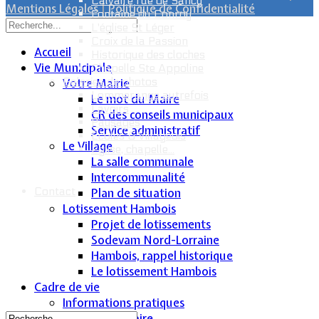
Calvaire rue de Sancy
Mentions Légales
|
Politique de Confidentialité
Fontaine du Conroy
L'église St Léger
Croix de la Passion
Accueil
Historique des cloches
Vie Municipale
Chapelle Ste Appoline
Galeries de photos
Votre Mairie
Lommerange autrefois
Le mot du Maire
Lavoirs
CR des conseils municipaux
Paysages
Service administratif
Écoles & Villageois
Le Village
Église, chapelle...
La salle communale
Intercommunalité
Contact
Plan de situation
Lotissement Hambois
Projet de lotissements
Sodevam Nord-Lorraine
Hambois, rappel historique
Le lotissement Hambois
Cadre de vie
Informations pratiques
Bus scolaire