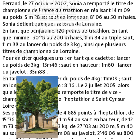
Intercommunalité
Ferrand, le 27 octobre 2002, Sonia a remporté le titre de
Plan de situation
championne de France du triathlon en réalisant 14 m 09
Lotissement Hambois
au poids, 5 m 28 au saut en longueur, 8’’06 au 50 m haies.
Projet de lotissements
Sonia détient quelques records de Lorraine.
Sodevam Nord-Lorraine
Hambois, rappel historique
En tant que benjamine, 120 points au triathlon. En tant
Le lotissement Hambois
que minime : 30’’13 au 200 m haies, 11 m 84 au triple saut,
11 m 88 au lancer du poids de 3 kg , ainsi que plusieurs
titres de championne de Lorraine.
Cadre de vie
Pour en citer quelques uns : en tant que cadette : lancer
du poids de 3kg : 13m46 ; saut en hauteur : 1m60 ; lancer
du javelot : 35m88 .
En tant que junior : lancer du poids de 4kg : 11m09 ; saut
en longueur : 5m37 ; 60m : 8’’16 . Le 2 juillet 2005, alors
qu’elle est cadette, Sonia remporte le titre de vice -
championne de France de l’heptathlon à Saint Cyr sur
Loire en Picardie.
Ses performances sont de 4 685 points à l’heptathlon, de
15’’36 au 100 m haies, de 1 m 54 au saut en hauteur, de 12
m 73 au lancer du poids 3 kg, de 27’’03 au 200 m, 5 m 40
au saut en longueur, 38 m 08 au javelot, 2’46’06 au 800