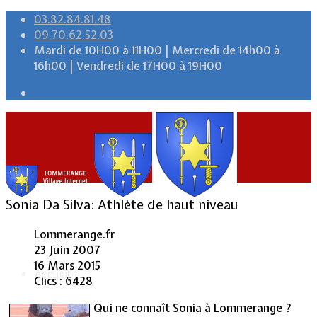
03.82.84.81.48
09.70.62.52.03
Mardi de 10H00 à 11H00 | Mercredi de 14h00 à
16h00 | Vendredi de 17H00 à 19H00
Sonia Da Silva: Athlète de haut niveau
Lommerange.fr
23 Juin 2007
16 Mars 2015
Accueil
Clics : 6428
Qui ne connaît Sonia à Lommerange ?