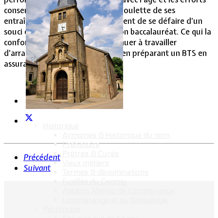
consentis journellement sous la houlette de ses
entraîneurs. Surtout que Sonia vient de se défaire d’un
souci en obtenant brillamment son baccalauréat. Ce qui la
conforte dans ses projets : continuer à travailler
d’arrache-pied au Creps tout en en préparant un BTS en
assurances.
Historique
Armoiries & Historique du nom
Préhistoire
Prêtres & Curés
Précédent
Vieux métiers
Suivant
Termes & dénominations
Fusillés du Conroy
Anciens Maires de Lommerange
Lommerange et sa Généalogie
Patrimoine