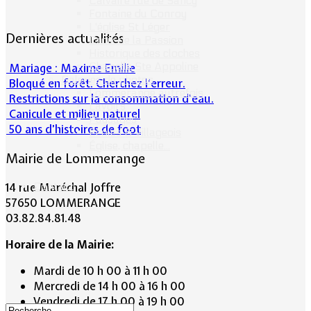
Calvaire rue de Sancy
Fontaine du Conroy
L'église St Léger
Dernières actualités
Croix de la Passion
Historique des cloches
Chapelle Ste Appoline
Mariage : Maxime Emilie
Galeries de photos
Bloqué en forêt. Cherchez l’erreur.
Lommerange autrefois
Restrictions sur la consommation d'eau.
Lavoirs
Canicule et milieu naturel
Paysages
50 ans d’histoires de foot
Écoles & Villageois
Église, chapelle...
Mairie de Lommerange
Contact
14 rue Maréchal Joffre
57650 LOMMERANGE
03.82.84.81.48
Horaire de la Mairie:
Mardi de 10 h 00 à 11 h 00
Mercredi de 14 h 00 à 16 h 00
Vendredi de 17 h 00 à 19 h 00