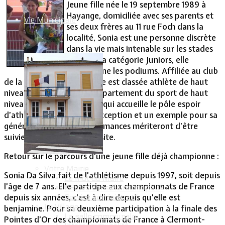
Jeune fille née le 19 septembre 1989 à
Hayange, domiciliée avec ses parents et
Vie Municipale
ses deux frères au 11 rue Foch dans la
localité, Sonia est une personne discrète
dans la vie mais intenable sur les stades
où, dans la catégorie Juniors, elle
collectionne les podiums. Affiliée au club
de la JS Audun le Tiche, elle est classée athlète de haut
niveau et fait partie du département du sport de haut
niveau du Creps de Nancy qui accueille le pôle espoir
d’athlétisme. Sonia, une exception et un exemple pour sa
génération dont les performances mériteront d’être
suivies et signalées sur ce site.
Retour sur le parcours d’une jeune fille déjà championne :
Votre Mairie
Sonia Da Silva fait de l’athlétisme depuis 1997, soit depuis
Le mot du Maire
l’âge de 7 ans. Elle participe aux championnats de France
CR des conseils municipaux
depuis six années, c’est à dire depuis qu’elle est
Service administratif
Le Village
benjamine. Pour sa deuxième participation à la finale des
La salle communale
Pointes d’Or des championnats de France à Clermont-