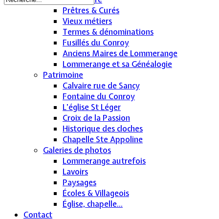
Prêtres & Curés
Vieux métiers
Termes & dénominations
Fusillés du Conroy
Anciens Maires de Lommerange
Lommerange et sa Généalogie
Patrimoine
Calvaire rue de Sancy
Fontaine du Conroy
L'église St Léger
Croix de la Passion
Historique des cloches
Chapelle Ste Appoline
Galeries de photos
Lommerange autrefois
Lavoirs
Paysages
Écoles & Villageois
Église, chapelle...
Contact