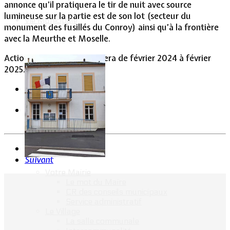
annonce qu’il pratiquera le tir de nuit avec source
lumineuse sur la partie est de son lot (secteur du
Vie Municipale
monument des fusillés du Conroy) ainsi qu’à la frontière
avec la Meurthe et Moselle.
Action de chasse qui s’étalera de février 2024 à février
2025.
Précédent
Suivant
Votre Mairie
Le mot du Maire
CR des conseils municipaux
Service administratif
Le Village
La salle communale