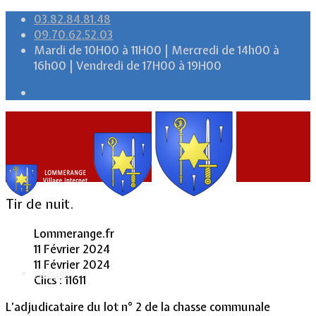
03.82.84.81.48
09.70.62.52.03
Mardi de 10H00 à 11H00 | Mercredi de 14h00 à
16h00 | Vendredi de 17H00 à 19H00
Tir de nuit.
Lommerange.fr
11 Février 2024
11 Février 2024
Accueil
Clics : 11611
L’adjudicataire du lot n° 2 de la chasse communale