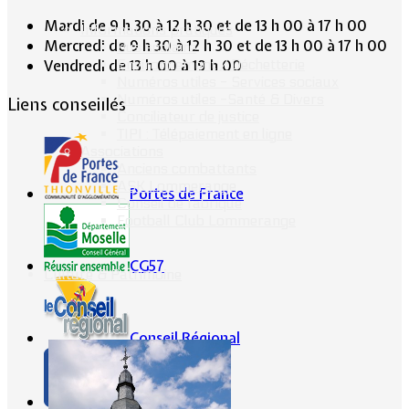
Mardi de 9 h 30 à 12 h 30 et de 13 h 00 à 17 h 00
Informations pratiques
Mercredi de 9 h 30 à 12 h 30 et de 13 h 00 à 17 h 00
Bus scolaire
Environnement / Déchetterie
Vendredi de 13 h 00 à 19 h 00
Numéros utiles - Services sociaux
Numéros utiles -Santé & Divers
Liens conseillés
Conciliateur de justice
TIPI : Télépaiement en ligne
Associations
Anciens combattants
ASK Lommerange
Portes de France
Conseil de fabrique
Football Club Lommerange
CG57
Culture & Patrimoine
Conseil Régional
Ville Internet