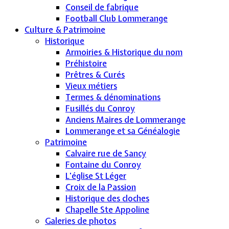
Conseil de fabrique
Football Club Lommerange
Culture & Patrimoine
Historique
Armoiries & Historique du nom
Préhistoire
Prêtres & Curés
Vieux métiers
Termes & dénominations
Fusillés du Conroy
Anciens Maires de Lommerange
Lommerange et sa Généalogie
Patrimoine
Calvaire rue de Sancy
Fontaine du Conroy
L'église St Léger
Croix de la Passion
Historique des cloches
Chapelle Ste Appoline
Galeries de photos