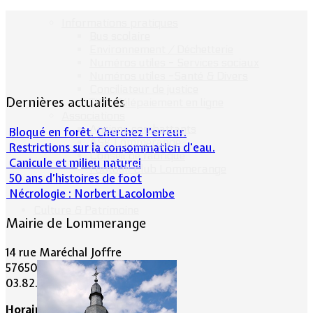
Informations pratiques
Bus scolaire
Environnement / Déchetterie
Numéros utiles - Services sociaux
Numéros utiles -Santé & Divers
Conciliateur de justice
Dernières actualités
TIPI : Télépaiement en ligne
Associations
Anciens combattants
Bloqué en forêt. Cherchez l’erreur.
ASK Lommerange
Restrictions sur la consommation d'eau.
Conseil de fabrique
Canicule et milieu naturel
Football Club Lommerange
50 ans d’histoires de foot
Nécrologie : Norbert Lacolombe
Culture & Patrimoine
Mairie de Lommerange
14 rue Maréchal Joffre
57650 LOMMERANGE
03.82.84.81.48
Horaire de la Mairie: