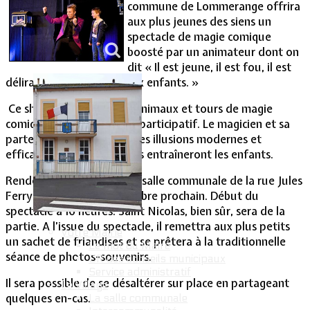
commune de Lommerange offrira
aux plus jeunes des siens un
Vie Municipale
spectacle de magie comique
boosté par un animateur dont on
dit « Il est jeune, il est fou, il est
délirant et il sait parler aux enfants. »
Ce show de qualité avec animaux et tours de magie
comiques sera avant tout participatif. Le magicien et sa
partenaire enchaîneront des illusions modernes et
efficaces dans lesquelles ils entraîneront les enfants.
Rendez-vous donc dans la salle communale de la rue Jules
Ferry le dimanche 3 décembre prochain. Début du
spectacle à 16 heures. Saint Nicolas, bien sûr, sera de la
partie. A l’issue du spectacle, il remettra aux plus petits
Votre Mairie
un sachet de friandises et se prêtera à la traditionnelle
Le mot du Maire
séance de photos-souvenirs.
CR des conseils municipaux
Service administratif
Il sera possible de se désaltérer sur place en partageant
Le Village
quelques en-cas.
La salle communale