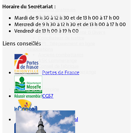
Horaire du Secrétariat :
Informations pratiques
Bus scolaire
Mardi de 9 h 30 à 12 h 30 et de 13 h 00 à 17 h 00
Environnement / Déchetterie
Mercredi de 9 h 30 à 12 h 30 et de 13 h 00 à 17 h 00
Numéros utiles - Services sociaux
Vendredi de 13 h 00 à 19 h 00
Numéros utiles -Santé & Divers
Conciliateur de justice
Liens conseillés
TIPI : Télépaiement en ligne
Associations
Anciens combattants
ASK Lommerange
Conseil de fabrique
Football Club Lommerange
Portes de France
Culture & Patrimoine
CG57
Conseil Régional