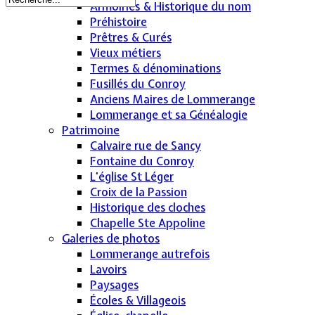
Armoiries & Historique du nom
Préhistoire
Prêtres & Curés
Vieux métiers
Termes & dénominations
Fusillés du Conroy
Anciens Maires de Lommerange
Lommerange et sa Généalogie
Patrimoine
Calvaire rue de Sancy
Fontaine du Conroy
L'église St Léger
Croix de la Passion
Historique des cloches
Chapelle Ste Appoline
Galeries de photos
Lommerange autrefois
Lavoirs
Paysages
Écoles & Villageois