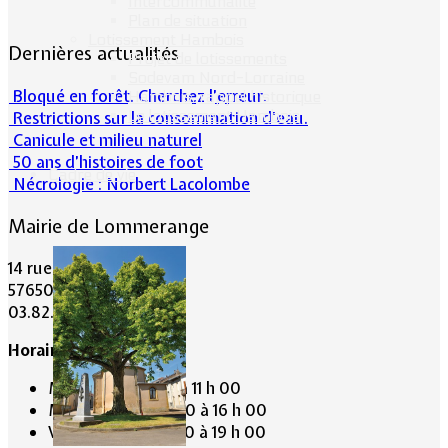
Intercommunalité
Plan de situation
Lotissement Hambois
Dernières actualités
Projet de lotissements
Sodevam Nord-Lorraine
Bloqué en forêt. Cherchez l’erreur.
Hambois, rappel historique
Le lotissement Hambois
Restrictions sur la consommation d'eau.
Canicule et milieu naturel
50 ans d’histoires de foot
Cadre de vie
Nécrologie : Norbert Lacolombe
Mairie de Lommerange
14 rue Maréchal Joffre
57650 LOMMERANGE
03.82.84.81.48
Horaire de la Mairie:
Mardi de 10 h 00 à 11 h 00
Mercredi de 14 h 00 à 16 h 00
Vendredi de 17 h 00 à 19 h 00