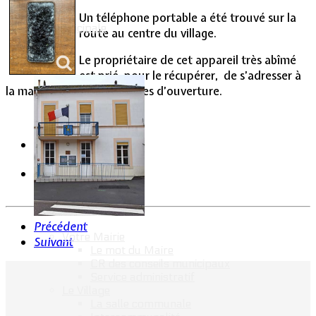
Un téléphone portable a été trouvé sur la
Vie Municipale
route au centre du village.
Le propriétaire de cet appareil très abîmé
est prié, pour le récupérer, de s’adresser à
la mairie aux jours et heures d’ouverture.
Précédent
Votre Mairie
Suivant
Le mot du Maire
CR des conseils municipaux
Service administratif
Le Village
La salle communale