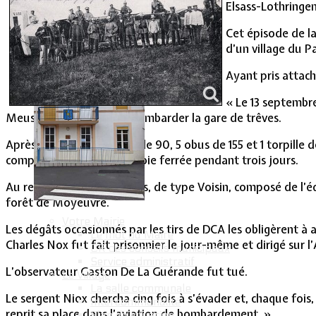
Elsass-Lothringen
Vie Municipale
Cet épisode de la
d’un village du 
Ayant pris attache
« Le 13 septembre
Meuse, avec mission de bombarder la gare de trêves.
Après avoir lancé 91 obus de 90, 5 obus de 155 et 1 torpille 
complétement sur cette voie ferrée pendant trois jours.
Au retour, un des appareils, de type Voisin, composé de l’
forêt de Moyeuvre.
Votre Mairie
Les dégâts occasionnés par les tirs de DCA les obligèrent à 
Le mot du Maire
Charles Nox fut fait prisonnier le jour-même et dirigé sur l
CR des conseils municipaux
Service administratif
L’observateur Gaston De La Guérande fut tué.
Le Village
La salle communale
Le sergent Niox chercha cinq fois à s’évader et, chaque fois, 
Intercommunalité
reprit sa place dans l’aviation de bombardement. »
Plan de situation