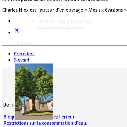
Lotissement Hambois
Charles Niox est l’auteur d’un ouvrage « Mes six évasions »
Projet de lotissements
Sodevam Nord-Lorraine
Hambois, rappel historique
Le lotissement Hambois
Cadre de vie
Précédent
Suivant
Dernières actualités
Bloqué en forêt. Cherchez l’erreur.
Restrictions sur la consommation d'eau.