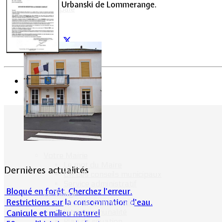
Urbanski de Lommerange.
Vie Municipale
Précédent
Suivant
Votre Mairie
Le mot du Maire
Dernières actualités
CR des conseils municipaux
Service administratif
Bloqué en forêt. Cherchez l’erreur.
Le Village
Restrictions sur la consommation d'eau.
La salle communale
Intercommunalité
Canicule et milieu naturel
Plan de situation