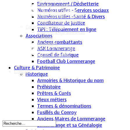
Environnement / Déchetterie
L'église St Léger
Numéros utiles - Services sociaux
Croix de la Passion
Historique des cloches
Numéros utiles -Santé & Divers
Chapelle Ste Appoline
Conciliateur de justice
Galeries de photos
TIPI : Télépaiement en ligne
Lommerange autrefois
Associations
Lavoirs
Anciens combattants
Paysages
ASK Lommerange
Écoles & Villageois
Conseil de fabrique
Église, chapelle...
Football Club Lommerange
Culture & Patrimoine
Contact
Historique
Armoiries & Historique du nom
Préhistoire
Prêtres & Curés
Vieux métiers
Termes & dénominations
Fusillés du Conroy
Anciens Maires de Lommerange
Lommerange et sa Généalogie